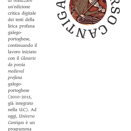
di realizzare
un'edizione
critica digitale
dei testi della
lirica profana
galego-
portoghese,
continuando il
lavoro iniziato
con il
Glosario
da poesía
medieval
profana
galego-
portoghese
(2010-2015,
già integrato
nella UC). Ad
oggi,
Universo
Cantigas
è un
programma