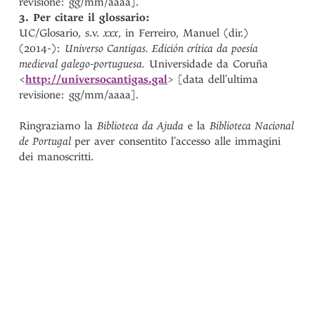
revisione: gg/mm/aaaa].
3. Per citare il glossario:
UC/Glosario, s.v.
xxx
, in Ferreiro, Manuel (dir.)
(2014-):
Universo Cantigas. Edición crítica da poesía
medieval galego-portuguesa
.
Universidade da Coruña
<
http://universocantigas.gal
> [data dell’ultima
revisione: gg/mm/aaaa].
Ringraziamo la
Biblioteca da Ajuda
e la
Biblioteca Nacional
de Portugal
per aver consentito l’accesso alle immagini
dei manoscritti.