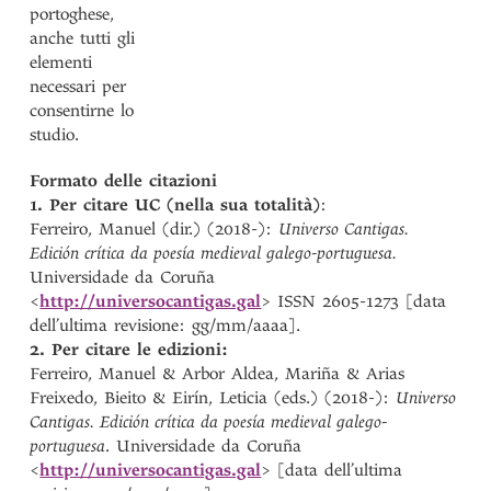
portoghese,
anche tutti gli
elementi
necessari per
consentirne lo
studio.
Formato delle citazioni
1. Per citare UC (nella sua totalità)
:
Ferreiro, Manuel (dir.) (2018-):
Universo Cantigas.
Edición crítica da poesía medieval galego-portuguesa
.
Universidade da Coruña
<
http://universocantigas.gal
> ISSN 2605-1273 [data
dell’ultima revisione: gg/mm/aaaa].
2. Per citare le edizioni:
Ferreiro, Manuel & Arbor Aldea, Mariña & Arias
Freixedo, Bieito & Eirín, Leticia (eds.) (2018-):
Universo
Cantigas. Edición crítica da poesía medieval galego-
portuguesa
. Universidade da Coruña
<
http://universocantigas.gal
> [data dell’ultima