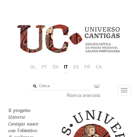
GL
PT
EN
IT
ES
FR
CA
Toggl
Ricerca avanzata
navig
Il progetto
Universo
Cantigas
nasce
con l’obiettivo