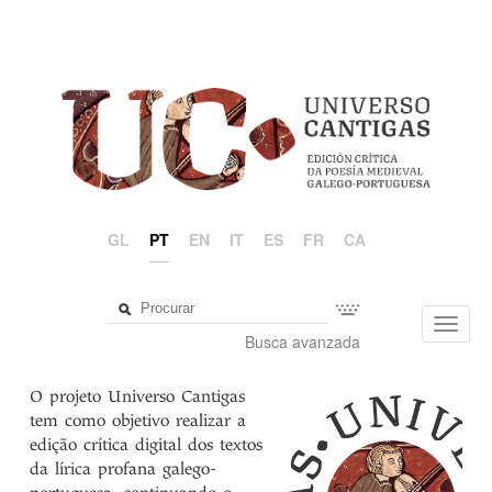
GL
PT
EN
IT
ES
FR
CA
Toggl
Busca avanzada
navig
O projeto Universo Cantigas
tem como objetivo realizar a
edição crítica digital dos textos
da lírica profana galego-