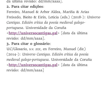
da última revisão: dd/mm/aaaa].
2. Para citar edições
:
Ferreiro, Manuel & Arbor Aldea, Mariña & Arias
Freixedo, Bieito & Eirín, Leticia (eds.) (2018-):
Universo
Cantigas. Edición crítica da poesía medieval galego-
portuguesa
. Universidade da Coruña
<
http://universocantigas.gal
> [data da última
revisão: dd/mm/aaaa].
3. Para citar o glossário
:
UC/Glosario, s.v.
xxx
, en Ferreiro, Manuel (dir.)
(2014-):
Universo Cantigas. Edición crítica da poesía
medieval galego-portuguesa
. Universidade da Coruña
<
http://universocantigas.gal
> [data da última
revisão: dd/mm/aaaa]