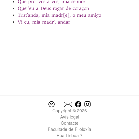
Que prol vos á vós, mia sennor
Quer’eu a Deus rogar de coraçon
Trist’anda, mia madr[e], o meu amigo
Vi eu, mia madr’, andar
Copyright © 2026
Avís legal
Contacte
Facultade de Filoloxía
Rúa Lisboa 7