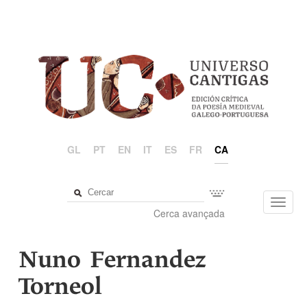
GL
PT
EN
IT
ES
FR
CA
Toggl
Cerca avançada
navig
Nuno Fernandez
Torneol