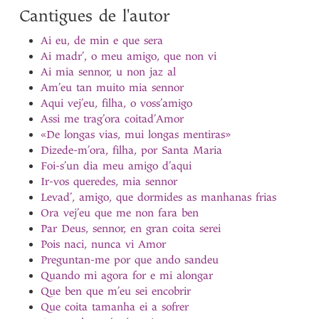
Cantigues de l'autor
Ai eu, de min e que sera
Ai madr’, o meu amigo, que non vi
Ai mia sennor, u non jaz al
Am’eu tan muito mia sennor
Aqui vej’eu, filha, o voss’amigo
Assi me trag’ora coitad’Amor
«De longas vias, mui longas mentiras»
Dizede-m’ora, filha, por Santa Maria
Foi-s’un dia meu amigo d’aqui
Ir-vos queredes, mia sennor
Levad’, amigo, que dormides as manhanas frias
Ora vej’eu que me non fara ben
Par Deus, sennor, en gran coita serei
Pois naci, nunca vi Amor
Preguntan-me por que ando sandeu
Quando mi agora for e mi alongar
Que ben que m’eu sei encobrir
Que coita tamanha ei a sofrer