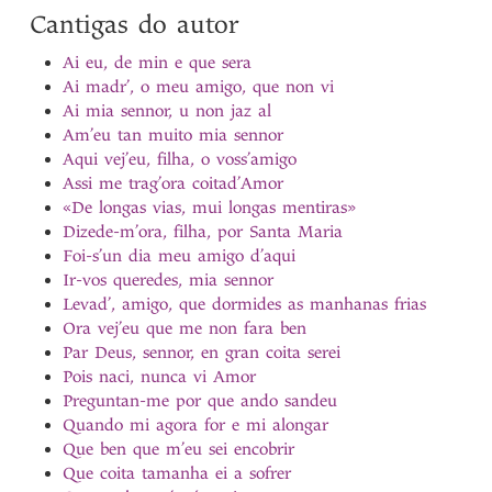
Cantigas do autor
Ai eu, de min e que sera
Ai madr’, o meu amigo, que non vi
Ai mia sennor, u non jaz al
Am’eu tan muito mia sennor
Aqui vej’eu, filha, o voss’amigo
Assi me trag’ora coitad’Amor
«De longas vias, mui longas mentiras»
Dizede-m’ora, filha, por Santa Maria
Foi-s’un dia meu amigo d’aqui
Ir-vos queredes, mia sennor
Levad’, amigo, que dormides as manhanas frias
Ora vej’eu que me non fara ben
Par Deus, sennor, en gran coita serei
Pois naci, nunca vi Amor
Preguntan-me por que ando sandeu
Quando mi agora for e mi alongar
Que ben que m’eu sei encobrir
Que coita tamanha ei a sofrer