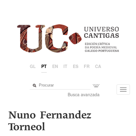
GL
PT
EN
IT
ES
FR
CA
Toggl
Busca avanzada
navig
Nuno Fernandez
Torneol