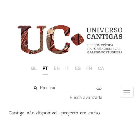
GL
PT
EN
IT
ES
FR
CA
Toggl
Busca avanzada
navig
Cantiga não disponível- projecto em curso