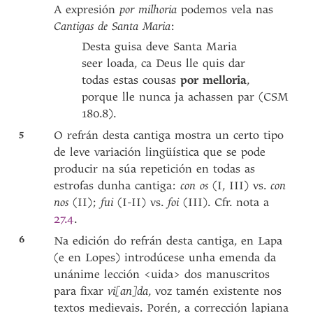
A expresión
por milhoria
podemos vela nas
Cantigas de Santa Maria
:
Desta guisa deve Santa Maria
seer loada, ca Deus lle quis dar
todas estas cousas
por melloria
,
porque lle nunca ja achassen par (CSM
180.8).
5
O refrán desta cantiga mostra un certo tipo
de leve variación lingüística que se pode
producir na súa repetición en todas as
estrofas dunha cantiga:
con os
(I, III) vs.
con
nos
(II);
fui
(I-II) vs.
foi
(III). Cfr. nota a
27.4
.
6
Na edición do refrán desta cantiga, en Lapa
(e en Lopes) introdúcese unha emenda da
unánime lección <uida> dos manuscritos
para fixar
vi[an]da
, voz tamén existente nos
textos medievais. Porén, a corrección lapiana