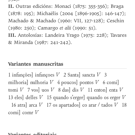
II.
Outras edicións: Monaci (1875: 355-356); Braga
(1878: 195); Michaëlis (2004 [1896-1905]: 146-147);
Machado & Machado (1960: VII, 127-128); Ceschin
(1980: 250); Camargo
et alii
(1990: 51).
III.
Antoloxías: Landeira Yrago (1975: 228); Tavares
& Miranda (1987: 241-242).
Variantes manuscritas
1 infanções] infançoes
V
2 Santa] sancta
V
3
milhoria] nulhoria
V
4 poucos] pontos
V
6 comi]
tomi
V
7 vos] uos
V
8 das] dis
V
11 enton] enta
V
13 eles] delles
V
15 quando s’erger] quando os erger
V
16 atra] arca
V
17 os apartados] co arar / tados
V
18
comi] comr
V
Variantes editoriais