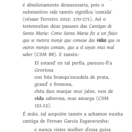
é absolutamente desnecesaria, pois o
substantivo
vida
tamén significa ‘comida’
(véxase Ferreiro 2015: 270-271). Así o
testemuñan dúas pasaxes das
Cantigas de
Santa Maria
:
Como Santa Maria fez a un fisico
que se metera monje que comesse das
vidas
que os
outros monjes comian, que a el soyan mui mal
saber
(CSM 88). E tamén:
El estand’ en tal perfia, pareceu-ll’a
Groriosa
con hũa branqu’escudela de prata,
grand’ e fremosa,
chẽa dun manjar mui jalne, non de
vida
saborosa, mas amarga (CSM
152.23).
É máis, tal acepción tamén a achamos nunha
cantiga de Fernan Garcia Esgaravunha:
e nunca vistes molher d’essa guisa