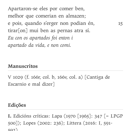
Apartaron-se
eles
por
comer
ben
,
melhor
que
comerian
en
almazen
;
e
pois
,
quando
s’erger
non
podian
én
,
15
tirar[on]
mui
ben
as
pernas
atra
sí
.
Eu
con
os
apartados
foi
enton
i
apartado
da
vida
,
e
non
comi
.
Manuscritos
V 1029 (f. 166r, col. b, 166v, col. a) [Cantiga de
Escarnio e mal dizer]
Edições
I.
Edicións críticas: Lapa (1970 [1965]: 347 [= LPGP
500]); Lopes (2002: 236); Littera (2016: I, 591-
592).