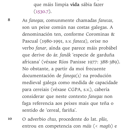
que máis limpia
vida
sábia fazer
(
1530.7
).
8
As
fanegas
, comunmente chamadas
fanecas
,
son un peixe común nas costas galegas. A
denominación ten, conforme Corominas &
Pascual (1980-1991, s.v.
faneca
), orixe no
verbo
fanar
, aínda que parece máis probábel
que derive do ár.
fanâk
‘especie de garduña
africana’ (véxase Ríos Panisse 1977: 388-389).
No obstante, a partir da moi frecuente
documentación de
fanega(s)
na produción
medieval galega como medida de capacidade
para cereiais (véxase CGPA, s.v.), cabería
considerar que neste contexto
fanegas
non
faga referencia aos peixes mais que teña o
sentido de ‘cereal, fariña’.
10
O adverbio
chus
, procedente do lat.
plūs
,
entrou en competencia con
máis
(<
magĭs
) e