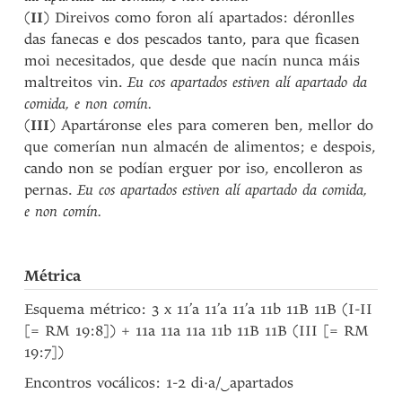
(
II
) Direivos como foron alí apartados: déronlles
das fanecas e dos pescados tanto, para que ficasen
moi necesitados, que desde que nacín nunca máis
maltreitos vin.
Eu cos apartados estiven alí apartado da
comida, e non comín.
(
III
) Apartáronse eles para comeren ben, mellor do
que comerían nun almacén de alimentos; e despois,
cando non se podían erguer por iso, encolleron as
pernas.
Eu cos apartados estiven alí apartado da comida,
e non comín.
Métrica
Esquema métrico: 3 x 11’a 11’a 11’a 11b 11B 11B (I-II
[= RM 19:8]) + 11a 11a 11a 11b 11B 11B (III [= RM
19:7])
Encontros vocálicos: 1-2 di·a/
‿
apartados