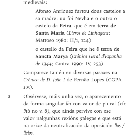
medievais:
Afonso Anriquez furtou dous castelos a
sa madre: ũu foi Nevha e o outro o
castelo da
Feira
, que é em
terra de
Santa Maria
(
Livros de Linhagens
;
Mattoso 1980: II/1, 124)
o castello da
Feira
que he ẽ
terra de
Sancta Marya
(
Crónica Geral d'Espanha
de 1344
; Cintra 1990: IV, 253)
Comparece tamén en diversas pasaxes na
Crónica de D. João I
de Fernão Lopes (CGPA,
s.v.).
3
Obsérvese, máis unha vez, o aparecemento
da forma singular
lhi
con valor de plural (cfr.
lhis
no v. 8), que aínda pervive con ese
valor nalgunhas rexións galegas e que está
na orixe da neutralización da oposición
llos /
llelos
.