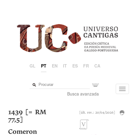
GL
PT
EN
IT
ES
FR
CA
Toggl
Busca avanzada
navig
1439 [= RM
[últ. rev.: 20/04/2026]
77,5]
Comeron