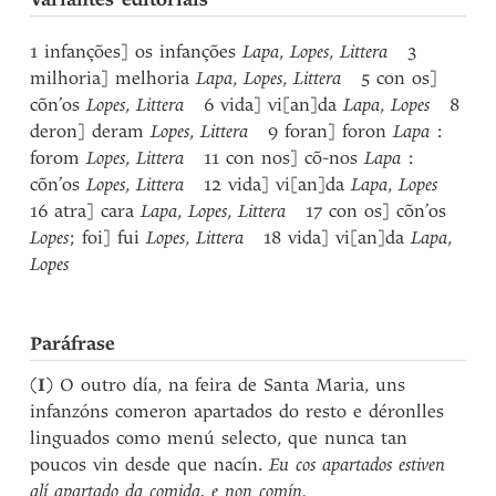
1 infanções] os infanções
Lapa
,
Lopes
,
Littera
3
milhoria] melhoria
Lapa
,
Lopes
,
Littera
5 con os]
cõn’os
Lopes
,
Littera
6 vida] vi[an]da
Lapa
,
Lopes
8
deron] deram
Lopes
,
Littera
9 foran] foron
Lapa
:
forom
Lopes
,
Littera
11 con nos] cõ-nos
Lapa
:
cõn’os
Lopes
,
Littera
12 vida] vi[an]da
Lapa
,
Lopes
16 atra] cara
Lapa
,
Lopes
,
Littera
17 con os] cõn’os
Lopes
; foi] fui
Lopes
,
Littera
18 vida] vi[an]da
Lapa
,
Lopes
Paráfrase
(
I
) O outro día, na feira de Santa Maria, uns
infanzóns comeron apartados do resto e déronlles
linguados como menú selecto, que nunca tan
poucos vin desde que nacín.
Eu cos apartados estiven
alí apartado da comida, e non comín.