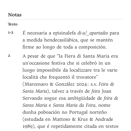
Notas
Texto
1-2
É necesaria a episinalefa
di·a/‿apartados
para
a medida hendecasilábica, que se mantén
firme ao longo de toda a composición.
2
A pesar de que “la Fiera di Santa Maria era
un’occasione festiva che si celebrò in un
luogo impossibile da localizzare tra le varie
località che frequentò il trovatore”
(Marcenaro & González 2024: s.v.
Feira de
Santa Maria
), talvez a través de
feira
Joan
Servando xogue coa ambigüidade de
feira de
Santa Maria
e
Santa Maria da Feira
, nome
dunha poboación no Portugal norteño
(estudada en Mattoso & Krus & Andrade
1989), que é repetidamente citada en textos