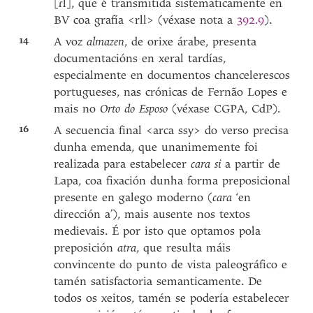
[ɾl], que é transmitida sistematicamente en
BV coa grafía <rll> (véxase nota a
392.9
).
14
A voz
almazen
, de orixe árabe, presenta
documentacións en xeral tardías,
especialmente en documentos chancelerescos
portugueses, nas crónicas de Fernão Lopes e
mais no
Orto do Esposo
(véxase CGPA, CdP).
16
A secuencia final <arca ssy> do verso precisa
dunha emenda, que unanimemente foi
realizada para estabelecer
cara si
a partir de
Lapa, coa fixación dunha forma preposicional
presente en galego moderno (
cara
‘en
dirección a’), mais ausente nos textos
medievais. É por isto que optamos pola
preposición
atra
, que resulta máis
convincente do punto de vista paleográfico e
tamén satisfactoria semanticamente. De
todos os xeitos, tamén se podería estabelecer