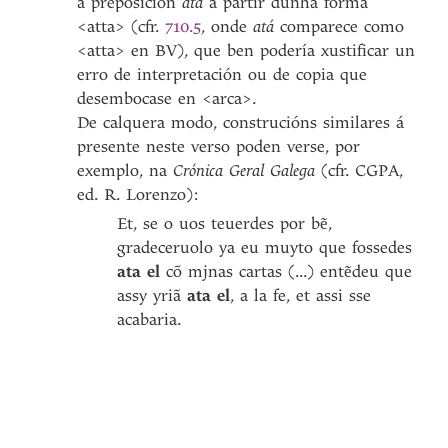
a preposición
atá
a partir dunha forma
<atta> (cfr.
710.5
, onde
atá
comparece como
<atta> en BV), que ben podería xustificar un
erro de interpretación ou de copia que
desembocase en <arca>.
De calquera modo, construcións similares á
presente neste verso poden verse, por
exemplo, na
Crónica Geral Galega
(cfr. CGPA,
ed. R. Lorenzo):
Et, se o uos teuerdes por bẽ,
gradeceruolo ya eu muyto que fossedes
ata el
cõ mjnas cartas (...) entẽdeu que
assy yriã
ata el
, a la fe, et assi sse
acabaria.