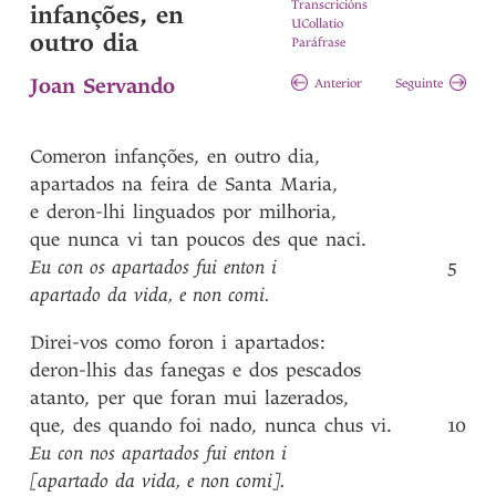
Transcricións
infanções, en
UCollatio
outro dia
Paráfrase
Joan Servando
Anterior
Seguinte
Comeron
infanções
,
en
outro
dia
,
apartados
na
feira
de
Santa
Maria
,
e
deron-lhi
linguados
por
milhoria
,
que
nunca
vi
tan
poucos
des
que
naci
.
Eu
con
os
apartados
fui
enton
i
5
apartado
da
vida
,
e
non
comi
.
Direi-vos
como
foron
i
apartados
:
deron-lhis
das
fanegas
e
dos
pescados
atanto
,
per
que
foran
mui
lazerados
,
que
,
des
quando
foi
nado
,
nunca
chus
vi
.
10
Eu
con
nos
apartados
fui
enton
i
[apartado
da
vida
,
e
non
comi]
.