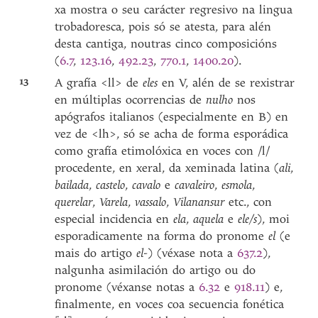
xa mostra o seu carácter regresivo na lingua
trobadoresca, pois só se atesta, para alén
desta cantiga, noutras cinco composicións
(
6.7
,
123.16
,
492.23
,
770.1
,
1400.20
).
13
A grafía <ll> de
eles
en V, alén de se rexistrar
en múltiplas ocorrencias de
nulho
nos
apógrafos italianos (especialmente en B) en
vez de <lh>, só se acha de forma esporádica
como grafía etimolóxica en voces con /l/
procedente, en xeral, da xeminada latina (
ali
,
bailada
,
castelo
,
cavalo
e
cavaleiro
,
esmola
,
querelar
,
Varela
,
vassalo
,
Vilanansur
etc., con
especial incidencia en
ela
,
aquela
e
ele/s
), moi
esporadicamente na forma do pronome
el
(e
mais do artigo
el-
) (véxase nota a
637.2
),
nalgunha asimilación do artigo ou do
pronome (véxanse notas a
6.32
e
918.11
) e,
finalmente, en voces coa secuencia fonética