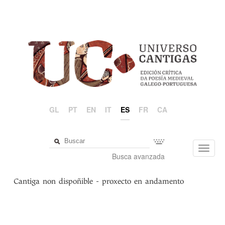
GL
PT
EN
IT
ES
FR
CA
Toggl
Busca avanzada
navig
Cantiga non dispoñible - proxecto en andamento