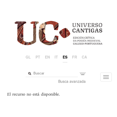
GL
PT
EN
IT
ES
FR
CA
Toggl
Busca avanzada
navig
El recurso no está disponible.