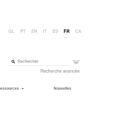
GL
PT
EN
IT
ES
FR
CA
Recherche avancée
essources
Nouvelles