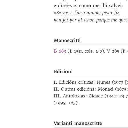
e
direi-vos
como
me
lhi
salvei
:
«Se
vos
i
,
[meu
amigo
,
pesar
fiz
,
non
foi
por
al
senon
porque
me
quix
Manoscritti
B 683
(f. 151r, cols. a-b), V 285 (f
Edizioni
I.
Edicións críticas: Nunes (1973 [
II.
Outras edicións: Monaci (1875:
III.
Antoloxías: Cidade (1941: 73-
(1995: 165).
Varianti manoscritte