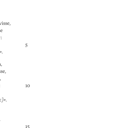
visse
,
se
r
:
5
»
.
n
,
sse
,
,
:
10
x]»
.
a
15