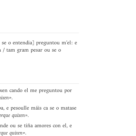
 se o entendia] preguntou m’el: e
a / tam gram pesar ou se o
 dixen cando el me preguntou por
uixen».
ba, e pesoulle máis ca se o matase
orque quixen».
ande ou se tiña amores con el, e
rque quixen».