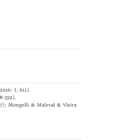
016: I, 611).
8-359).
07); Mongelli & Maleval & Vieira