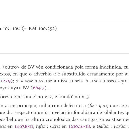
0a 10C 10C (= RM 160:252)
a <outro> de BV vén condicionada pola forma indefinida, c
extos, en que o adverbio
u
é substituído erradamente por
o
(
127.9
);
se a visse u sei
<se a uisse u sei> A, <sea uisseo sey>
oyr auya> BV (
664.7
)...
lores de
u
: ‘onde’ no v. 2, e ‘cando’ no v. 3.
enta, en principio, unha rima defectuosa (
fiz - quix
, que se r
que diz respecto a unha nivelación fonolóxica de sibilantes
osíbel que na altura cronolóxica das cantigas xa existise neu
ses
en
1467.8-11
,
rafez
:
Ocres
en
1610.16-18
, e
Galiza
:
Fariza
: