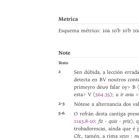
Metrica
Esquema métrico: 10a 10’b 10’b 1
Note
Testo
2
Sen dúbida, a lección errad
detecta en BV noutros cont
primeyro deu9 falar oy> B 
esta> V (
564.35
);
u ir avia
<
2-3
Nótese a alternancia dos va
5-6
O refrán desta cantiga pres
1145.8-10
:
fiz - quix - prix
), 
trobadorescas, aínda que é p
Cfr., tamén, a rima
vezes
:
me