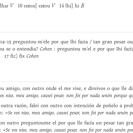
alhar
V
10 enton] entou
V
14 lhi] hi
B
-15 preguntou-m’ele por que lhi fazia / tan gran pesar ou
 ou se o entendia?
Cohen
: preguntou m’el e por que lhi fazi
17 fiz] fix
Cohen
meu amigo, con outro onde el me vise, e direivos o que lle
os niso, meu amigo, causei pesar, non foi por nada senón porque q
r outra razón, falei con outro con intención de poñelo a pro
ón:
«Se vos niso, meu amigo, causei pesar, non foi por nada senón p
 con outro preguntoume el por que lle facía un pesar tan gr
a:
«Se vos niso, meu amigo, causei pesar, non foi por nada senón po