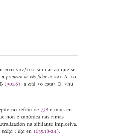
un erro <o>/<u> similar ao que se
:
u
primeiro de vós falar oi
<ø> A, <o
 B (
301.6
);
u está
<o esta> B, <hu
epite no refrán de
738
e mais en
 que non é canónica nas rimas
tralización na sibilante implosiva.
peliça
:
liça
en
1635.18-24
).