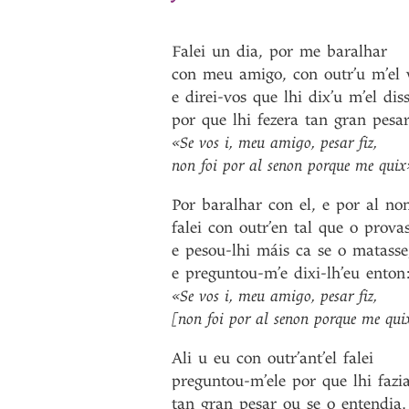
Falei
un
dia
,
por
me
baralhar
con
meu
amigo
,
con
outr’u
m’el
e
direi-vos
que
lhi
dix’u
m’el
dis
por
que
lhi
fezera
tan
gran
pesa
«Se
vos
i
,
meu
amigo
,
pesar
fiz
,
non
foi
por
al
senon
porque
me
quix
Por
baralhar
con
el
,
e
por
al
no
falei
con
outr’en
tal
que
o
prova
e
pesou-lhi
máis
ca
se
o
matasse
e
preguntou-m’e
dixi-lh’eu
enton
«Se
vos
i
,
meu
amigo
,
pesar
fiz
,
[non
foi
por
al
senon
porque
me
qui
Ali
u
eu
con
outr’ant’el
falei
preguntou-m’ele
por
que
lhi
fazi
tan
gran
pesar
ou
se
o
entendia
,