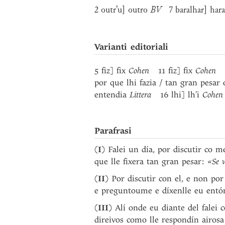
2 outr’u] outro
BV
7 baralhar] har
Varianti editoriali
5 fiz] fix
Cohen
11 fiz] fix
Cohen
14
por que lhi fazia / tan gran pesar
entendia
Littera
16 lhi] lh’i
Cohen
Parafrasi
(
I
) Falei un día, por discutir co 
que lle fixera tan gran pesar:
«Se v
(
II
) Por discutir con el, e non po
e preguntoume e díxenlle eu ent
(
III
) Alí onde eu diante del falei
direivos como lle respondín airos