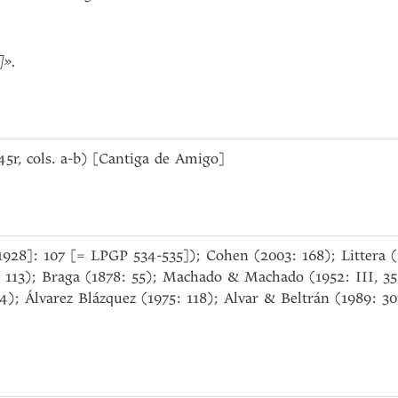
]»
.
. 45r, cols. a-b) [Cantiga de Amigo]
1928]: 107 [= LPGP 534-535]); Cohen (2003: 168); Littera (2
 113); Braga (1878: 55); Machado & Machado (1952: III, 35
74); Álvarez Blázquez (1975: 118); Alvar & Beltrán (1989: 3