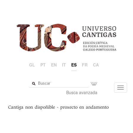
GL
PT
EN
IT
ES
FR
CA
Toggl
Busca avanzada
navig
Cantiga non dispoñible - proxecto en andamento