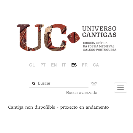
GL
PT
EN
IT
ES
FR
CA
Toggl
Busca avanzada
navig
Cantiga non dispoñible - proxecto en andamento