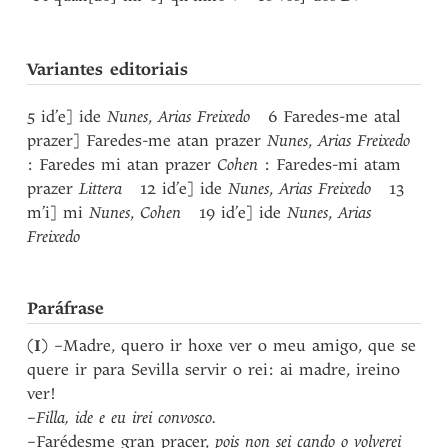
Variantes editoriais
5 id’e] ide
Nunes
,
Arias Freixedo
6 Faredes-me atal
prazer] Faredes-me atan prazer
Nunes
,
Arias Freixedo
: Faredes mi atan prazer
Cohen
: Faredes-mi atam
prazer
Littera
12 id’e] ide
Nunes
,
Arias Freixedo
13
m’i] mi
Nunes
,
Cohen
19 id’e] ide
Nunes
,
Arias
Freixedo
Paráfrase
(
I
) –Madre, quero ir hoxe ver o meu amigo, que se
quere ir para Sevilla servir o rei: ai madre, ireino
ver!
–Filla, ide e eu irei convosco.
–Farédesme gran pracer,
pois non sei cando o volverei