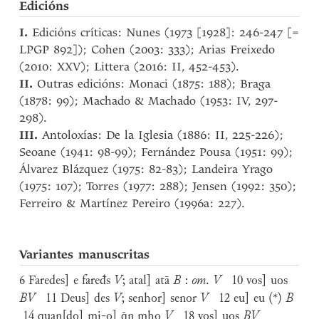
Edicións
I.
Edicións críticas: Nunes (1973 [1928]: 246-247 [=
LPGP 892]); Cohen (2003: 333); Arias Freixedo
(2010: XXV); Littera (2016: II, 452-453).
II.
Outras edicións: Monaci (1875: 188); Braga
(1878: 99); Machado & Machado (1953: IV, 297-
298).
III.
Antoloxías: De la Iglesia (1886: II, 225-226);
Seoane (1941: 98-99); Fernández Pousa (1951: 99);
Álvarez Blázquez (1975: 82-83); Landeira Yrago
(1975: 107); Torres (1977: 288); Jensen (1992: 350);
Ferreiro & Martínez Pereiro (1996a: 227).
Variantes manuscritas
6 Faredes] e faređs
V
; atal] atā
B
:
om
.
V
10 vos] uos
BV
11 Deus] des
V
; senhor] senor
V
12 eu] eu (*)
B
14 quan[do] mi-o] q̄n mho
V
18 vos] uos
BV