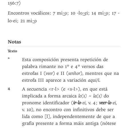
156:7)
Encontros vocálicos: 7 m
; 10 -l
i; 14 m
; 17 -
i
-o
o
-e
i
-o
lo·ei; 21 m
i
-o
Notas
Texto
*
Esta composición presenta repetición de
palabra rimante no 1º e 4º versos das
estrofas I (
veer
)
e II (
senhor
), mentres que na
estrofa III aparece a variación
aqui/i
.
4
A secuencia <r-l> (e <s-l>), en que está
implicada a forma arcaica
lo(s) ~ la(s)
do
pronome identificador (
ir-lo
-ei
, v. 4;
veer-lo
-ei
,
v. 10), no encontro con infinitivos debe ser
lida como [l], independentemente de que a
grafía presente a forma máis antiga (nótese