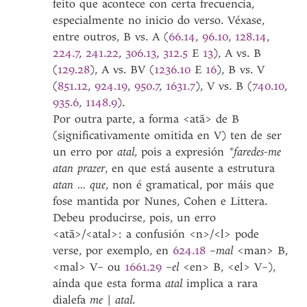
feito que acontece con certa frecuencia,
especialmente no inicio do verso. Véxase,
entre outros, B vs. A (
66.14
,
96.10
,
128.14
,
224.7
,
241.22
,
306.13
,
312.5
E
13
), A vs. B
(
129.28
), A vs. BV (
1236.10
E
16
), B vs. V
(
851.12
,
924.19
,
950.7
,
1631.7
), V vs. B (
740.10
,
935.6
,
1148.9
).
Por outra parte, a forma <atã> de B
(significativamente omitida en V) ten de ser
un erro por
atal
, pois a expresión
*faredes-me
atan prazer
, en que está ausente a estrutura
atan ... que
,
non é gramatical, por máis que
fose mantida por Nunes, Cohen e Littera.
Debeu producirse, pois, un erro
<atã>/<atal>: a confusión <n>/<l> pode
verse, por exemplo, en
624.18
–
mal
<man> B,
<mal> V– ou
1661.29
–
el
<en> B, <el> V–),
aínda que esta forma
atal
implica a rara
dialefa
me | atal
.