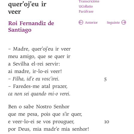
Transcricións
quer’oj’eu ir
UCollatio
veer
Paráfrase
Roi Fernandiz de
Anterior
Seguinte
Santiago
–
Madre
,
quer’oj’eu
ir
veer
meu
amigo
,
que
se
quer
ir
a
Sevilha
el-rei
servir
:
ai
madre
,
ir-lo-ei
veer!
–
Filha
,
id’e
eu
vosc’irei
.
5
–
Faredes-me
atal
prazer
,
ca
non
sei
quando
mi-o
verei
.
Ben
o
sabe
Nostro
Senhor
que
me
pesa
,
pois
que
s’ir
quer
,
e
veer-lo-ei
se
vos
prouguer
,
10
por
Deus
,
mia
madr’e
mia
senhor!