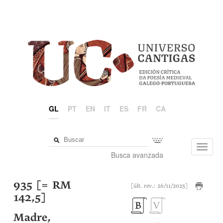
GL
PT
EN
IT
ES
FR
CA
Toggl
Busca avanzada
navig
935 [= RM
[últ. rev.: 26/11/2025]
142,5]
Madre,