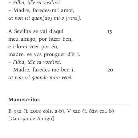
–
Filha
,
id’e
eu
vosc’irei
.
–
Madre
,
faredes-m’i
amor
,
ca
non
sei
quan[do]
mi-o
[verei]
.
A
Sevilha
se
vai
d’aqui
15
meu
amigo
,
por
fazer
ben
,
e
i-lo-ei
veer
por
én
,
madre
,
se
vos
prouguer
d’ir
i
.
–
Filha
,
id’e
eu
vosc’irei
.
–
Madre
,
faredes-me
ben
i
,
20
ca
non
sei
quando
mi-o
verei
.
Manuscritos
B 932
(f. 200r, cols. a-b), V 520 (f. 82v, col. b)
[Cantiga de Amigo]