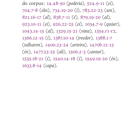
do corpus:
14.48-50
(
poderia
),
524.9-11
(
ei
),
704.7-8
(
eles
),
734.19-20
(
i
),
783.22-23
(
son
),
821.16-17
(
al
),
838.7-11
(
é
),
879.19-20
(
al
),
923.10-11
(
ei
),
926.22-25
(
ei
),
1034.7-9
(
quiser
),
1043.14-15
(
al
),
1329.15-21
(
vista
),
1354.r1-r2
,
1366.12-15
(
i
),
1387.10-14
(
treedor
),
1388.1-7
(
talharon
),
1400.23-24
(
arteira
),
1470b.12-13
(
én
),
1477.23-25
(
ali
),
1506.2-3
(
cantar
),
1535.18-21
(
i
),
1540.14-18
(
i
),
1549.19-20
(
én
),
1633.8-14
(
capa
).