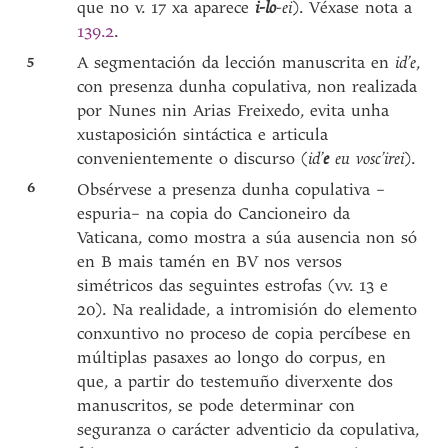
que no v. 17 xa aparece
i-lo
-ei
). Véxase nota a
139.2
.
5
A segmentación da lección manuscrita en
id’e
,
con presenza dunha copulativa, non realizada
por Nunes nin Arias Freixedo, evita unha
xustaposición sintáctica e articula
convenientemente o discurso (
id’
e
eu vosc’irei
).
6
Obsérvese a presenza dunha copulativa –
espuria– na copia do Cancioneiro da
Vaticana, como mostra a súa ausencia non só
en B mais tamén en BV nos versos
simétricos das seguintes estrofas (vv. 13 e
20). Na realidade, a intromisión do elemento
conxuntivo no proceso de copia percíbese en
múltiplas pasaxes ao longo do corpus, en
que, a partir do testemuño diverxente dos
manuscritos, se pode determinar con
seguranza o carácter adventicio da copulativa,