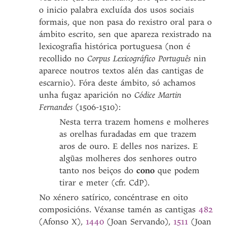
o inicio palabra excluída dos usos sociais
formais, que non pasa do rexistro oral para o
ámbito escrito, sen que apareza rexistrado na
lexicografía histórica portuguesa (non é
recollido no
Corpus Lexicográfico Português
nin
aparece noutros textos alén das cantigas de
escarnio). Fóra deste ámbito, só achamos
unha fugaz aparición no
Códice Martin
Fernandes
(1506-1510):
Nesta terra trazem homens e molheres
as orelhas furadadas em que trazem
aros de ouro. E delles nos narizes. E
algũas molheres dos senhores outro
tanto nos beiços do
cono
que podem
tirar e meter (cfr. CdP).
No xénero satírico, concéntrase en oito
composicións. Véxanse tamén as cantigas
482
(Afonso X),
1440
(Joan Servando),
1511
(Joan