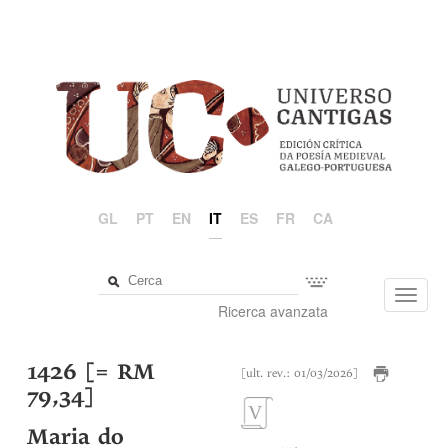
GL
PT
EN
IT
ES
FR
CA
Toggl
Ricerca avanzata
navig
1426 [= RM
[ult. rev.: 01/03/2026]
79,34]
Maria do