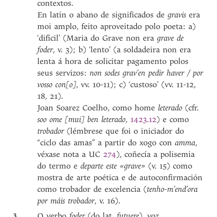
contextos.
En latín o abano de significados de
gravis
era
moi amplo, feito aproveitado polo poeta: a)
‘difícil’ (Maria do Grave non era
grave de
foder
, v. 3); b) ‘lento’ (a soldadeira non era
lenta á hora de solicitar pagamento polos
seus servizos:
non sodes grav’en pedir haver / por
vosso con[o]
, vv. 10-11); c) ‘custoso’ (vv. 11-12,
18, 21).
Joan Soarez Coelho, como home
leterado
(cfr.
soo ome [mui] ben leterado
,
1423.12
) e como
trobador
(lémbrese que foi o iniciador do
“ciclo das amas” a partir do xogo con
amma
,
véxase nota a UC
274
), coñecía a polisemia
do termo e
departe este
«grave»
(v. 15) como
mostra de arte poética e de autoconfirmación
como trobador de excelencia (
tenho-m’end’ora
por máis trobador
, v. 16).
3
O verbo
foder
(do lat.
futuere
), voz