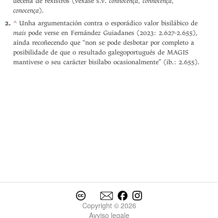
conhocença
connocença
decena de rexistros (véxase s.v.
,
,
conocença
).
^
Unha argumentación contra o esporádico valor bisilábico de
mais
pode verse en Fernández Guiadanes (2023: 2.627-2.655),
aínda recoñecendo que “non se pode desbotar por completo a
posibilidade de que o resultado galegoportugués de MAGIS
mantivese o seu carácter bisílabo ocasionalmente” (ib.: 2.655).
Copyright © 2026
Avviso legale