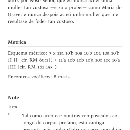
xuro, por Noso Señor, que eu nunca achei unha
muller tan custosa —e xa o probei— como Maria do
Grave; e nunca despois achei unha muller que me
resultase de foder tan custoso.
Metrica
Esquema métrico: 3 x 11a 10’b 10a 10’b 10a 10a 10’b
(I-II [cfr. RM 60:1]) + 11’a 10b 10b 10’a 10c 10c 10’a
(III [cfr. RM 161:153])
Encontros vocálicos: 8 ma·is
Note
Testo
*
Tal como acontece noutras composicións ao
longo do corpus profano, esta cantiga
presenta máis unha sílaba no verso inicial de