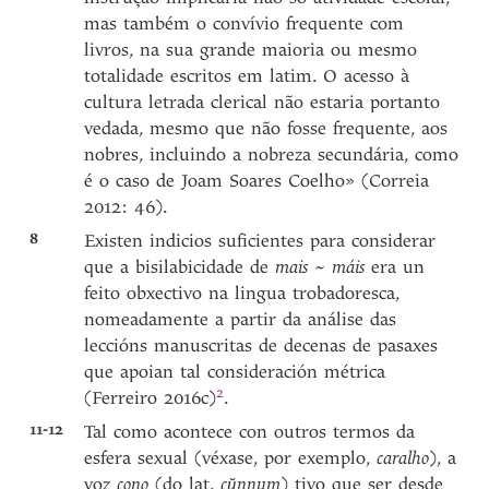
mas também o convívio frequente com
livros, na sua grande maioria ou mesmo
totalidade escritos em latim. O acesso à
cultura letrada clerical não estaria portanto
vedada, mesmo que não fosse frequente, aos
nobres, incluindo a nobreza secundária, como
é o caso de Joam Soares Coelho» (Correia
2012: 46).
8
Existen indicios suficientes para considerar
que a bisilabicidade de
mais
~
máis
era un
feito obxectivo na lingua trobadoresca,
nomeadamente a partir da análise das
leccións manuscritas de decenas de pasaxes
que apoian tal consideración métrica
2
(Ferreiro 2016c
)
.
11-12
Tal como acontece con outros termos da
esfera sexual (véxase, por exemplo,
caralho
), a
voz
cono
(do lat.
cŭnnum
) tivo que ser desde