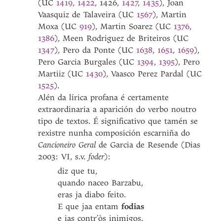
(UC
1419
,
1422
, 1426,
1427
,
1435
), Joan
Vaasquiz de Talaveira (UC
1567
), Martin
Moxa (UC
919
), Martin Soarez (UC
1376
,
1386
), Meen Rodriguez de Briteiros (UC
1347
), Pero da Ponte (UC
1638
,
1651
,
1659
),
Pero Garcia Burgales (UC
1394
,
1395
), Pero
Martiiz (UC
1430
), Vaasco Perez Pardal (UC
1525
).
Alén da lírica profana é certamente
extraordinaria a aparición do verbo noutro
tipo de textos. É significativo que tamén se
rexistre nunha composición escarniña do
Cancioneiro Geral
de Garcia de Resende (Dias
2003: VI, s.v.
foder
):
diz que tu,
quando naceo Barzabu,
eras ja diabo feito.
E que jaa entam
fodias
e ias contr’òs inimigos.