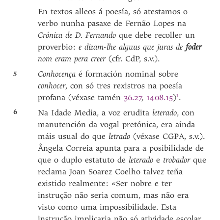
En textos alleos á poesía, só atestamos o
verbo nunha pasaxe de Fernão Lopes na
Crónica de D. Fernando
que debe recoller un
proverbio:
e dizam-lhe alguus que juras de
foder
nom eram pera creer
(cfr. CdP, s.v.).
5
Conhocença
é formación nominal sobre
conhocer
, con só tres rexistros na poesía
1
profana (véxase tamén
36.27
,
1408.15
)
.
6
Na Idade Media, a voz erudita
leterado
, con
manutención da vogal pretónica, era aínda
máis usual do que
letrado
(véxase CGPA, s.v.).
Ângela Correia apunta para a posibilidade de
que o duplo estatuto de
leterado
e
trobador
que
reclama Joan Soarez Coelho talvez teña
existido realmente: «Ser nobre e ter
instrução não seria comum, mas não era
visto como uma impossibilidade. Esta
instrução implicaria não só atividade escolar,