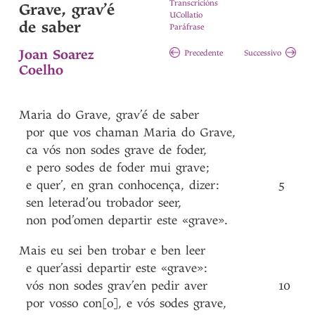
Transcricións
Grave, grav’é
UCollatio
de saber
Paráfrase
Joan Soarez
Precedente
Successivo
Coelho
Maria
do
Grave
,
grav’é
de
saber
por
que
vos
chaman
Maria
do
Grave
,
ca
vós
non
sodes
grave
de
foder
,
e
pero
sodes
de
foder
mui
grave
;
e
quer’
,
en
gran
conhocença
,
dizer
:
5
sen
leterad’ou
trobador
seer
,
non
pod’omen
departir
este
«grave»
.
Mais
eu
sei
ben
trobar
e
ben
leer
e
quer’assi
departir
este
«grave»
:
vós
non
sodes
grav’en
pedir
aver
10
por
vosso
con[o]
,
e
vós
sodes
grave
,