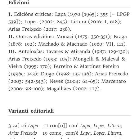
Edizioni
I.
Edicións críticas: Lapa (1970 [1965]: 355 [= LPGP
539]); Lopes (2002: 245); Littera (2016: I, 618);
Arias Freixedo (2017: 238).
II.
Outras edicións: Monaci (1875: 350-351); Braga
(1878: 192); Machado & Machado (1960: VII, 111).
III.
Antoloxías: Tavares & Miranda (1987: 129-130);
Arias Freixedo (1993: 105); Mongelli & Maleval &
Vieira (1995: 170); Ferreiro & Martínez Pereiro
(1996c: 143); Diogo (1998: 135-136); Arias Freixedo
(2003: 542-543); Neves (2004: 64-65); Marcenaro
(2006: 98-100); Magalhães (2007: 127).
Varianti editoriali
3 ca] cá
Lapa
11 con[o]] con’
Lapa
,
Lopes
,
Littera
,
Arias Freixedo
19 come] com’é
Lapa
,
Lopes
,
Littera
,