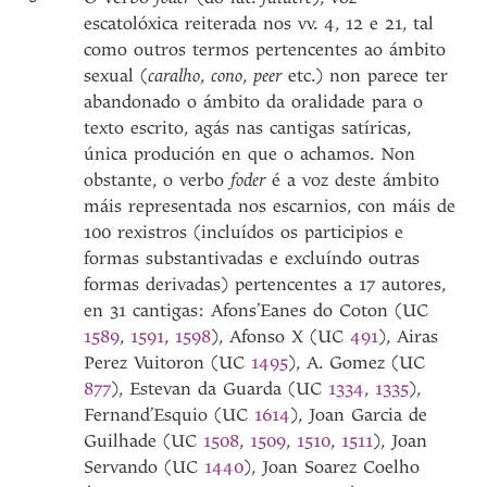
escatolóxica reiterada nos vv. 4, 12 e 21, tal
como outros termos pertencentes ao ámbito
sexual (
caralho
,
cono
,
peer
etc.) non parece ter
abandonado o ámbito da oralidade para o
texto escrito, agás nas cantigas satíricas,
única produción en que o achamos. Non
obstante, o verbo
foder
é a voz deste ámbito
máis representada nos escarnios, con máis de
100 rexistros (incluídos os participios e
formas substantivadas e excluíndo outras
formas derivadas) pertencentes a 17 autores,
en 31 cantigas: Afons’Eanes do Coton (UC
1589
,
1591
,
1598
), Afonso X (UC
491
), Airas
Perez Vuitoron (UC
1495
), A. Gomez (UC
877
), Estevan da Guarda (UC
1334
,
1335
),
Fernand’Esquio (UC
1614
), Joan Garcia de
Guilhade (UC
1508
,
1509
,
1510
,
1511
), Joan
Servando (UC
1440
), Joan Soarez Coelho