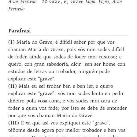
Arias Freixedo
20 Grav’, e] Grave
Lapa
,
Lopes
,
Arias
Freixedo
Parafrasi
(
I
) Maria do Grave, é difícil saber por que vos
chaman Maria do Grave, pois vós non sodes difícil
de foder, aínda que sodes de foder moi custoso; e
quero, con gran sabedoría, dicir: sen ser home con
estudos de letras ou trobador, ninguén pode
explicar este “grave”.
(
II
) Mais eu sei trobar ben e ben ler, e quero
explicar este “grave”: vós non sodes lenta en pedir
diñeiro pola vosa cona, e vós sodes moi cara de
foder a quen vos fode; por isto se debe de entender
por que vos chaman Maria do Grave.
(
III
) E xa que así vos expliquei este “grave”,
téñome desde agora por mellor trobador e ben vos