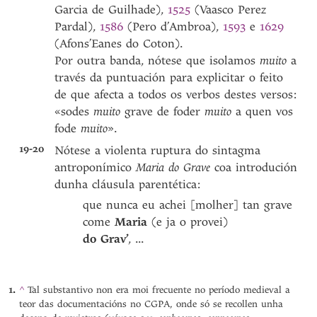
Garcia de Guilhade),
1525
(Vaasco Perez
Pardal),
1586
(Pero d’Ambroa),
1593
e
1629
(Afons’Eanes do Coton).
Por outra banda, nótese que isolamos
muito
a
través da puntuación para explicitar o feito
de que afecta a todos os verbos destes versos:
«sodes
muito
grave de foder
muito
a quen vos
fode
muito
».
19-20
Nótese a violenta ruptura do sintagma
antroponímico
Maria do Grave
coa introdución
dunha cláusula parentética:
que nunca eu achei [molher] tan grave
come
Maria
(e ja o provei)
do Grav’
, ...
^
Tal substantivo non era moi frecuente no período medieval a
teor das documentacións no CGPA, onde só se recollen unha