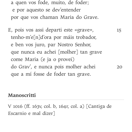
a
quen
vos
fode
,
muito
,
de
foder
;
e
por
aquesto
se
dev’entender
por
que
vos
chaman
Maria
do
Grave
.
E
,
pois
vos
assi
departi
este
«grave»
,
15
tenho-m’e[n]d’ora
por
máis
trobador
,
e
ben
vos
juro
,
par
Nostro
Senhor
,
que
nunca
eu
achei
[molher]
tan
grave
come
Maria
(e
ja
o
provei)
do
Grav’
,
e
nunca
pois
molher
achei
20
que
a
mí
fosse
de
foder
tan
grave
.
Manoscritti
V 1016 (ff. 163v, col. b, 164r, col. a) [Cantiga de
Escarnio e mal dizer]