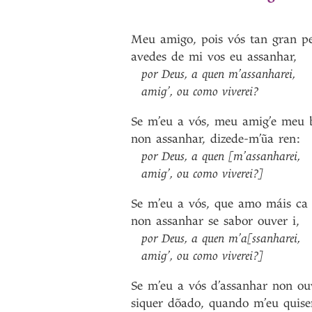
Meu
amigo
,
pois
vós
tan
gran
p
avedes
de
mi
vos
eu
assanhar
,
por
Deus
,
a
quen
m’assanharei
,
amig’
,
ou
como
viverei?
Se
m’eu
a
vós
,
meu
amig’e
meu
non
assanhar
,
dizede-m’ũa
ren
:
por
Deus
,
a
quen
[m’assanharei
,
amig’
,
ou
como
viverei?]
Se
m’eu
a
vós
,
que
amo
máis
ca
non
assanhar
se
sabor
ouver
i
,
por
Deus
,
a
quen
m’a[ssanharei
,
amig’
,
ou
como
viverei?]
Se
m’eu
a
vós
d’assanhar
non
ou
siquer
dõado
,
quando
m’eu
quise