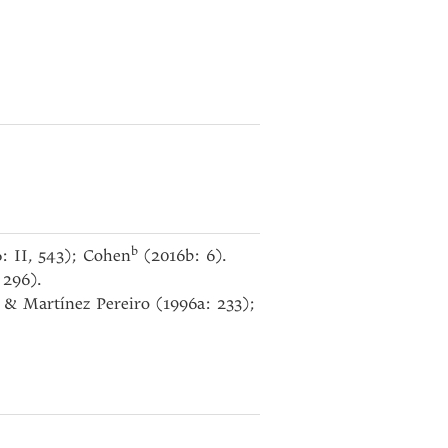
b
6: II, 543); Cohen
(2016b: 6).
 296).
o & Martínez Pereiro (1996a: 233);