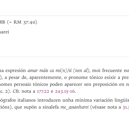
 8B (= RM 37:40)
harei
na expresión
amar máis ca mi(n)/sí (nen al
), moi frecuente n
), a pesar de, aparentemente, o pronome tónico esixir a pre
nomes persoais tónicos poden aparecer sen preposición en 
nc. 2). Cfr. nota a
177.22
e
243.15-16
.
pógrafos italianos introducen unha mínima variación lingü
cións), que supón a sinalefa
me
‿assanharei
(véxase nota a
31.