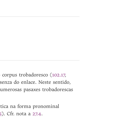
o corpus trobadoresco (
102.17
,
senza do enlace. Neste sentido,
numerosas pasaxes trobadorescas
ística na forma pronominal
5
). Cfr. nota a
27.4
.