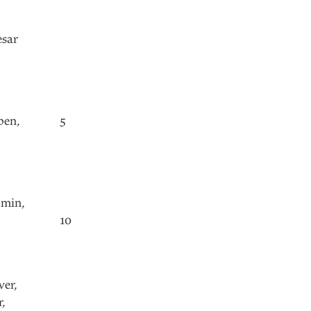
esar
ben
,
5
min
,
10
ver
,
r
,