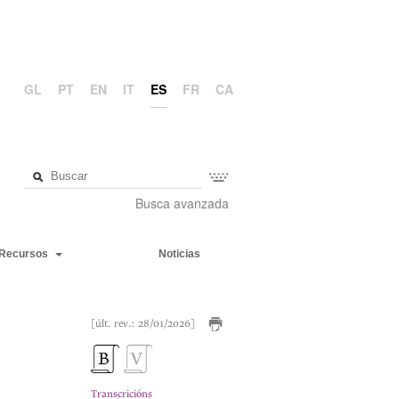
GL
PT
EN
IT
ES
FR
CA
Busca avanzada
Recursos
Noticias
[últ. rev.: 28/01/2026]
Transcricións