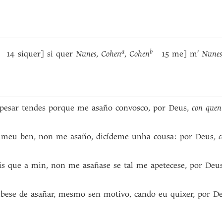
a
b
14 siquer] si quer
Nunes
,
Cohen
,
Cohen
15 me] m’
Nunes
 pesar tendes porque me asaño convosco, por Deus,
con quen 
 meu ben, non me asaño, dicídeme unha cousa: por Deus,
s que a min, non me asañase se tal me apetecese, por Deu
bese de asañar, mesmo sen motivo, cando eu quixer, por D