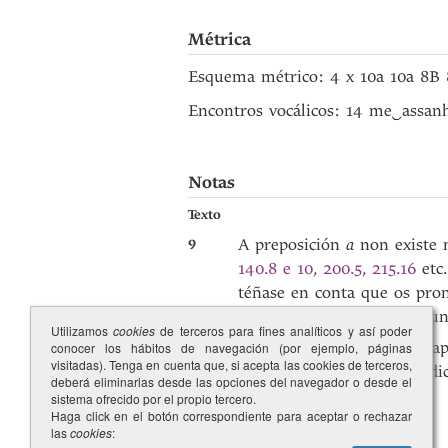
Métrica
Esquema métrico: 4 x 10a 10a 8B
Encontros vocálicos: 14 me
‿
assan
Notas
Texto
9
A preposición
a
non existe 
140.8 e 10
,
200.5
,
215.16
etc.
téñase en conta que os pro
(véxase Glosario, s.v.
mí
, fu
Utilizamos
cookies
de terceros para fines analíticos y así poder
15
Neste verso do refrán, os a
conocer los hábitos de navegación (por ejemplo, páginas
visitadas). Tenga en cuenta que, si acepta las cookies de terceros,
(anulada nas anteriores edi
deberá eliminarlas desde las opciones del navegador o desde el
sistema ofrecido por el propio tercero.
Haga click en el botón correspondiente para aceptar o rechazar
las
cookies
: