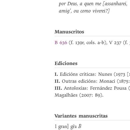
por
Deus
,
a
quen
me
[assanharei
,
amig’
,
ou
como
viverei?]
Manuscritos
B 636
(f. 139r, cols. a-b), V 237 (f
Ediciones
I.
Edicións críticas: Nunes (1973
II.
Outras edicións: Monaci (1875
III.
Antoloxías: Fernández Pousa (
Magalhães (2007: 89).
Variantes manuscritas
1 gran] gr̃a
B