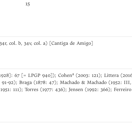
15
. 34r, col. b, 34v, col. a) [Cantiga de Amigo]
a
 [1928]: 67 [= LPGP 940]); Cohen
(2003: 121); Littera (201
: 91-92); Braga (1878: 47); Machado & Machado (1952: III,
1951: 111); Torres (1977: 436); Jensen (1992: 366); Ferreir