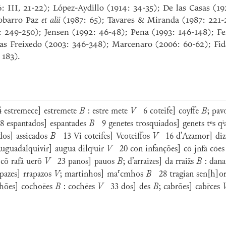
: III, 21-22); López-Aydillo (1914: 34-35); De las Casas (1
Dobarro Paz
et alii
(1987: 65); Tavares & Miranda (1987: 221-
 249-250); Jensen (1992: 46-48); Pena (1993: 146-148); Fe
ias Freixedo (2003: 346-348); Marcenaro (2006: 60-62); Fid
 183).
estremece] estremete
B
: estre mete
V
6 coteife] coyffe
B
; pav
 espantados] espantades
B
9 genetes trosquiados] genets tᵒs q
dos] assicados
B
13 Vi coteifes] Vcoteiffos
V
16 d’Azamor] di
guadalquivir] augua dilqⁱuir
V
20 con infanções] cō jnfā cōe
cō rafā uerō
V
23 panos] pauos
B
; d’arraizes] da rraiz̄s
B
: dana
r
azes] rrapazos
V
; martinhos] ma
cmhos
B
28 tragian sen[h]or
ões] cochoēes
B
: cochēes
V
33 dos] des
B
; cabrões] cabr̄ces