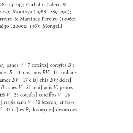
928: 23-24); Carballo Calero &
222); Montoya (1988: 289-290);
rreiro & Martínez Pereiro (1996c:
algo (2009a: 198); Mongelli
or] panor
V
7 coteifes] coreyfes
B
:
ⁱades
B
10 nos] nos
BV
11 tiinhan-
zamor
BV
17 e ia] chia
BV;
deles]
s
B
: cōes
V
21 mui] auis
V;
peores
izs̄
V
25 coteifes] coteiffos
V
26
] rragiā senō
V
30 fezeron] et fez’ō
V
35 os] es
B
; dos arções] des arcōes