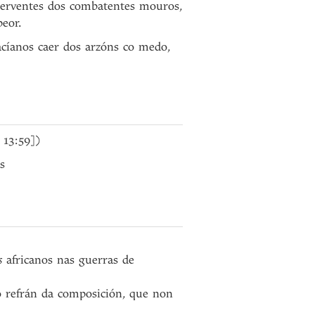
 serventes dos combatentes mouros,
eor.
acíanos caer dos arzóns co medo,
 13:59])
s
s
africanos nas guerras de
 o refrán da composición, que non