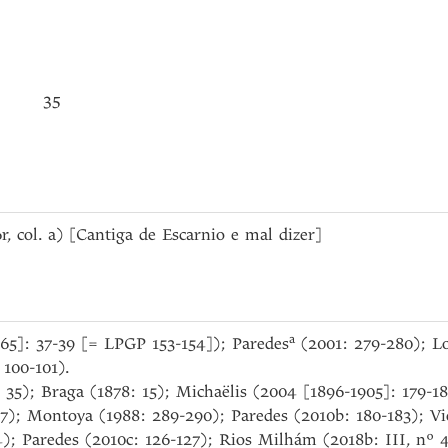
35
 6r, col. a) [Cantiga de Escarnio e mal dizer]
a
965]: 37-39 [= LPGP 153-154]); Paredes
(2001: 279-280); Lo
 100-101).
 35); Braga (1878: 15); Michaëlis (2004 [1896-1905]: 179
117); Montoya (1988: 289-290); Paredes (2010b: 180-183); 
4); Paredes (2010c: 126-127); Rios Milhám (2018b: III, nº 