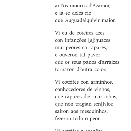
ant’os
mouros
d’Azamor
,
e
ia-se
deles
rio
que
Auguadalquivir
maior
.
Vi
eu
de
coteifes
azes
con
infanções
[s]iguazes
mui
peores
ca
rapazes
,
e
ouveron
tal
pavor
que
os
seus
panos
d’arraizes
tornaron
d’outra
color
.
Vi
coteifes
con
arminhos
,
conhocedores
de
vinhos
,
que
rapazes
dos
martinhos
,
que
non
tragian
sen[h]or
,
sairon
aos
mesquinhos
,
fezeron
todo
o
peor
.