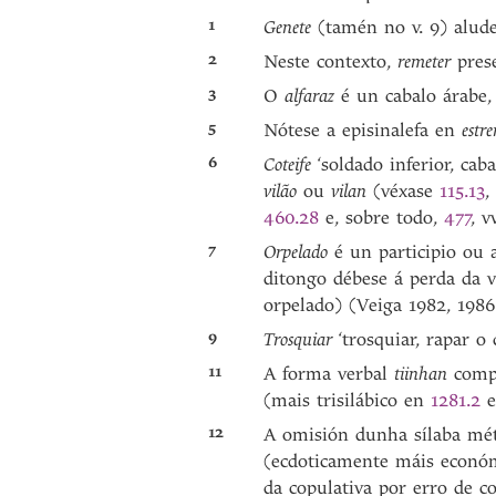
1
Genete
(tamén no v. 9) alude
2
Neste contexto,
remeter
pres
3
O
alfaraz
é un cabalo árabe,
5
Nótese a episinalefa en
estr
6
Coteife
‘soldado inferior, cab
vilão
ou
vilan
(véxase
115.13
,
460.28
e, sobre todo,
477
, v
7
Orpelado
é un participio ou
ditongo débese á perda da 
orpelado) (Veiga 1982, 1986
9
Trosquiar
‘trosquiar, rapar 
11
A forma verbal
tiinhan
comp
(mais trisilábico en
1281.2
12
A omisión dunha sílaba métr
(ecdoticamente máis econó
da copulativa por erro de c