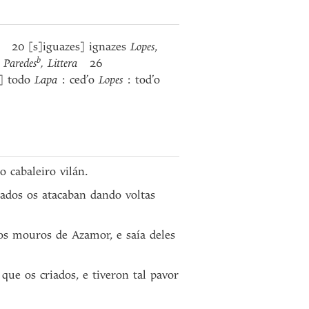
es
20 [s]iguazes] ignazes
Lopes
,
b
, Paredes
, Littera
26
] todo
Lapa
: ced’o
Lopes
: tod’o
 cabaleiro vilán.
iados os atacaban dando voltas
 os mouros de Azamor, e saía deles
ue os criados, e tiveron tal pavor