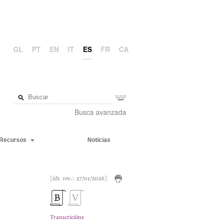
GL
PT
EN
IT
ES
FR
CA
Busca avanzada
Recursos
Noticias
[últ. rev.: 27/01/2026]
Transcricións