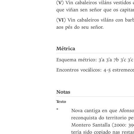
(
V
) Vin cabaleiros viláns vestido
que viñan sen señor que os capitan
(
VI
) Vin cabaleiros viláns con ba
aos pés do seu señor.
Métrica
Esquema métrico: 3’a 3’a 7b 3’c 3’c
Encontros vocálicos: 4-5 estremec
Notas
Texto
*
Nova cantiga en que Afonso
reconquista do territorio pe
Montero Santalla (2000: 390
tería sido copiado nas restan