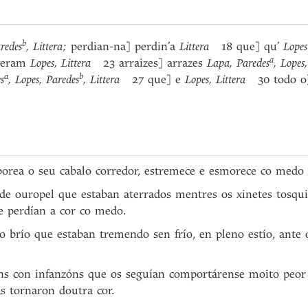
b
redes
, Littera;
perdian-na] perdin’a
Littera
18 que] qu’
Lop
a
veram
Lopes, Littera
23 arraizes] arrazes
Lapa, Paredes
, Lopes
a
b
s
, Lopes, Paredes
, Littera
27 que] e
Lopes, Littera
30 todo o
orea o seu cabalo corredor, estremece e esmorece co medo o
s de ouropel que estaban aterrados mentres os xinetes tosqu
 e perdían a cor co medo.
to brío que estaban tremendo sen frío, en pleno estío, ante
áns con infanzóns que os seguían comportárense moito peor q
s tornaron doutra cor.