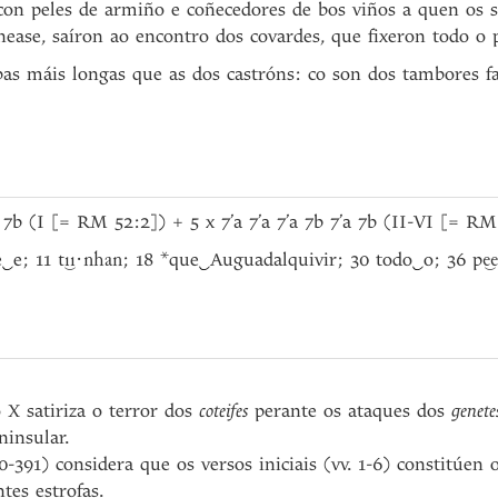
s con peles de armiño e coñecedores de bos viños a quen os
ease, saíron ao encontro dos covardes, que fixeron todo o p
rbas máis longas que as dos castróns: co son dos tambores f
 7b (I [= RM 52:2]) + 5 x 7’a 7’a 7’a 7b 7’a 7b (II-VI [= RM
e
‿
e; 11
; 18 *que
‿
Auguadalquivir; 30 todo
‿
o; 36 p
ti͜i·nhan
e͜e
 X satiriza o terror dos
coteifes
perante os ataques dos
genete
ninsular.
-391) considera que os versos iniciais (vv. 1-6) constitúen
tes estrofas.