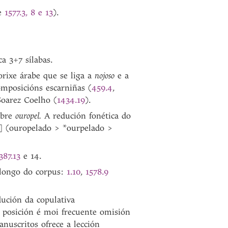
e
1577.3, 8 e 13
).
a 3+7 sílabas.
 orixe árabe que se liga a
nojoso
e a
omposicións escarniñas (
459.4
,
Soarez Coelho (
1434.19
).
obre
ouropel.
A redución fonética do
ɾ] (ouropelado > *ourpelado >
387.13
e 14.
 longo do corpus:
1.10
,
1578.9
dución da copulativa
ta posición é moi frecuente omisión
nuscritos ofrece a lección