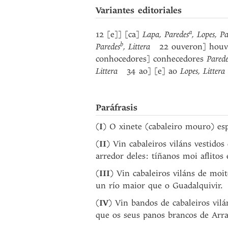
Variantes editoriales
a
12 [e]] [ca]
Lapa, Paredes
, Lopes, Pa
b
Paredes
, Littera
22 ouveron] hou
conhocedores] conhecedores
Parede
Littera
34 ao] [e] ao
Lopes, Littera
Paráfrasis
(
I
) O xinete (cabaleiro mouro) esp
(
II
) Vin cabaleiros viláns vestido
arredor deles: tíñanos moi aflitos
(
III
) Vin cabaleiros viláns de moi
un río maior que o Guadalquivir.
(
IV
) Vin bandos de cabaleiros vil
que os seus panos brancos de Arra