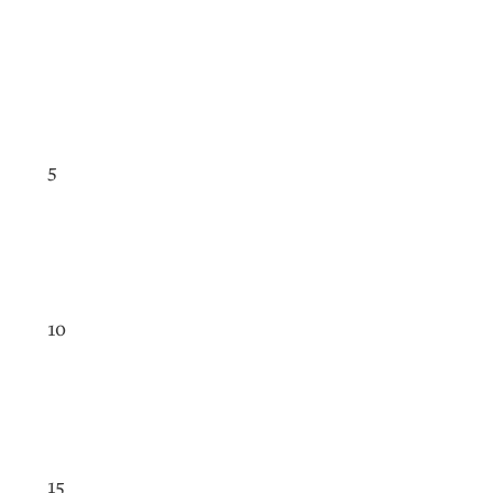
5
10
15