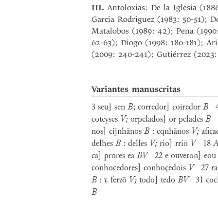
III.
Antoloxías: De la Iglesia (1886
García Rodríguez (1983: 50-51); 
Matalobos (1989: 42); Pena (1990:
62-63); Diogo (1998: 180-181); Ar
(2009: 240-241); Gutiérrez (2023:
Variantes manuscritas
3 seu] sen
B
; corredor] coiredor
B
4 
coteyses
V;
orpelados] or pelades
B
8
nos] cijnhānos
B
: eqnhānos
V;
afica
delhes
B
: delles
V;
rio] rriō
V
18 Au
ca] prores ea
BV
22 e ouveron] eou 
conhocedores] conhoçedoīs
V
27 rap
B
: ꞇ ferzō
V;
todo] tedo
BV
31 coch
B