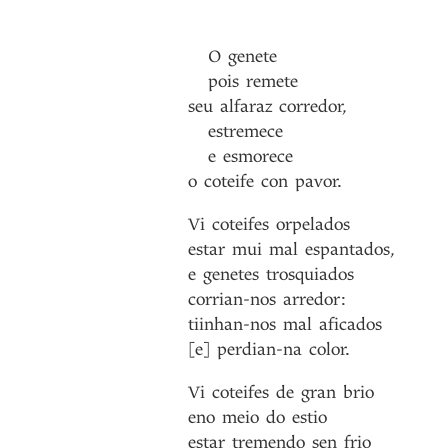
O
genete
pois
remete
seu
alfaraz
corredor
,
estremece
e
esmorece
o
coteife
con
pavor
.
Vi
coteifes
orpelados
estar
mui
mal
espantados
,
e
genetes
trosquiados
corrian-nos
arredor
:
tiinhan-nos
mal
aficados
[e]
perdian-na
color
.
Vi
coteifes
de
gran
brio
eno
meio
do
estio
estar
tremendo
sen
frio