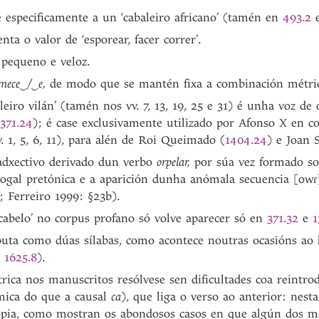
 especificamente a un ‘cabaleiro africano’ (tamén en
493.2
enta o valor de ‘esporear, facer correr’.
 pequeno e veloz.
emece‿/‿e,
de modo que se mantén fixa a combinación métric
aleiro vilán’ (tamén nos vv. 7, 13, 19, 25 e 31) é unha voz de
371.24
); é case exclusivamente utilizado por Afonso X en c
v. 1, 5, 6, 11), para alén de Roi Queimado (
1404.24
) e Joan 
 adxectivo derivado dun verbo
orpelar,
por súa vez formado s
vogal pretónica e a aparición dunha anómala secuencia [ow
; Ferreiro 1999: §23b).
o cabelo’ no corpus profano só volve aparecer só en
371.32
e
1
uta como dúas sílabas, como acontece noutras ocasións ao
e
1625.8
).
ica nos manuscritos resólvese sen dificultades coa reintro
mica do que a causal
ca
), que liga o verso ao anterior: nes
opia, como mostran os abondosos casos en que algún dos ma