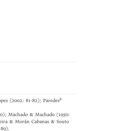
b
pes (2002: 81-82); Paredes
-180); Machado & Machado (1950:
Vieira & Morán Cabanas & Souto
489).