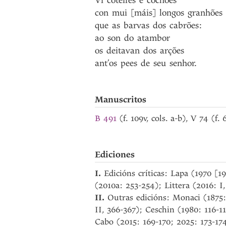
Vi
coteifes
e
cochões
con
mui
[máis]
longos
granhões
que
as
barvas
dos
cabrões
:
ao
son
do
atambor
os
deitavan
dos
arções
ant’os
pees
de
seu
senhor
.
Manuscritos
B 491
(f. 109v, cols. a-b), V 74 (f.
Ediciones
I.
Edicións críticas: Lapa (1970 [1
(2010a: 253-254); Littera (2016: I,
II.
Outras edicións: Monaci (1875:
II, 366-367); Ceschin (1980: 116-
Cabo (2015: 169-170; 2025: 173-17