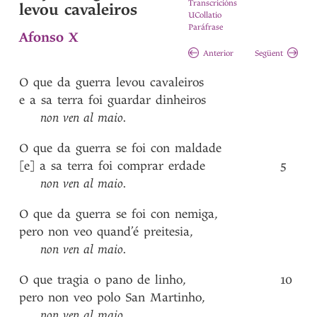
Transcricións
levou cavaleiros
UCollatio
Paráfrase
Afonso X
Anterior
Següent
O
que
da
guerra
levou
cavaleiros
e
a
sa
terra
foi
guardar
dinheiros
non
ven
al
maio
.
O
que
da
guerra
se
foi
con
maldade
[e]
a
sa
terra
foi
comprar
erdade
5
non
ven
al
maio
.
O
que
da
guerra
se
foi
con
nemiga
,
pero
non
veo
quand’é
preitesia
,
non
ven
al
maio
.
O
que
tragia
o
pano
de
linho
,
10
pero
non
veo
polo
San
Martinho
,
non
ven
al
maio
.