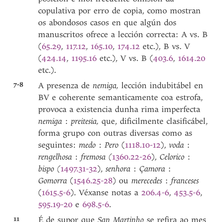
copulativa por erro de copia, como mostran
os abondosos casos en que algún dos
manuscritos ofrece a lección correcta: A vs. B
(
65.29
,
117.12
,
165.10
,
174.12
etc.), B vs. V
(
424.14
,
1195.16
etc.), V vs. B (
403.6
,
1614.20
etc.).
7-8
A presenza de
nemiga,
lección indubitábel en
BV e coherente semanticamente coa estrofa,
provoca a existencia dunha rima imperfecta
nemiga
:
preitesia,
que, dificilmente clasificábel,
forma grupo con outras diversas como as
seguintes:
medo
:
Pero
(
1118.10-12
),
voda
:
rengelhosa
:
fremosa (
1360.22-26
),
Celorico
:
bispo (
1497.31-32
),
senhora
:
Çamora
:
Gomorra
(
1546.25-28
) ou
merecedes
:
franceses
(
1615.5-6
). Véxanse notas a
206.4-6
,
453.5-6
,
595.19-20
e
698.5-6
.
11
É de supor que
San Martinho
se refira ao mes