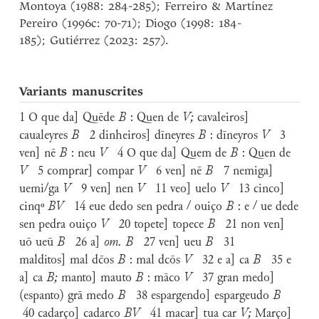
Montoya (1988: 284-285); Ferreiro & Martínez
Pereiro (1996c: 70-71); Diogo (1998: 184-
185); Gutiérrez (2023: 257).
Variants manuscrites
1 O que da] Quēde
B
: Quen de
V;
cavaleiros]
caualeyres
B
2 dinheiros] dīneyres
B
: dīneyros
V
3
ven] nē
B
: neu
V
4 O que da] Quem de
B
: Quen de
V
5 comprar] compar
V
6 ven] nē
B
7 nemiga]
uemi/ga
V
9 ven] nen
V
11 veo] uelo
V
13 cinco]
cinqᵒ
B
V
14 eue dedo sen pedra / ouiço
B
: e / ue dede
sen pedra ouiço
V
20 topete] topece
B
21 non ven]
uō ueū
B
26 a]
om. B
27 ven] ueu
B
31
malditos] mal dc̄os
B
: mal dcōs
V
32 e a] ca
B
35 e
a] ca
B;
manto] mauto
B
: māco
V
37 gran medo]
(espanto) grā medo
B
38 espargendo] espargeudo
B
40 cadarço] cadarco
BV
41 macar] tua car
V;
Março]