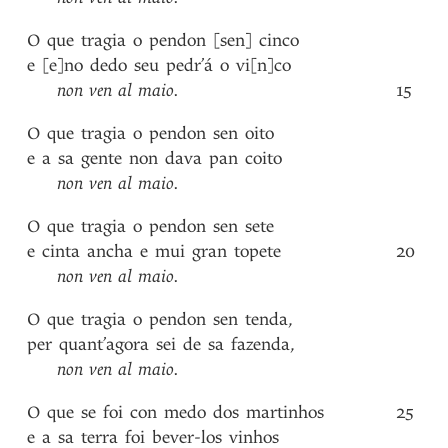
O
que
tragia
o
pendon
[sen]
cinco
e
[e]no
dedo
seu
pedr’á
o
vi[n]co
non
ven
al
maio
.
15
O
que
tragia
o
pendon
sen
oito
e
a
sa
gente
non
dava
pan
coito
non
ven
al
maio
.
O
que
tragia
o
pendon
sen
sete
e
cinta
ancha
e
mui
gran
topete
20
non
ven
al
maio
.
O
que
tragia
o
pendon
sen
tenda
,
per
quant’agora
sei
de
sa
fazenda
,
non
ven
al
maio
.
O
que
se
foi
con
medo
dos
martinhos
25
e
a
sa
terra
foi
bever-los
vinhos