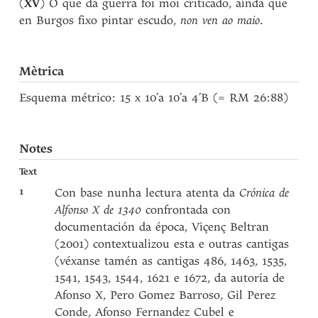
(
XV
) O que da guerra foi moi criticado, aínda que
en Burgos fixo pintar escudo,
non ven ao maio
.
Mètrica
Esquema métrico: 15 x 10’a 10’a 4’B (= RM 26:88)
Notes
Text
1
Con base nunha lectura atenta da
Crónica de
Alfonso X de 1340
confrontada con
documentación da época, Viçenç Beltran
(2001) contextualizou esta e outras cantigas
(véxanse tamén as cantigas 486, 1463, 1535,
1541, 1543, 1544, 1621 e 1672, da autoría de
Afonso X, Pero Gomez Barroso, Gil Perez
Conde, Afonso Fernandez Cubel e