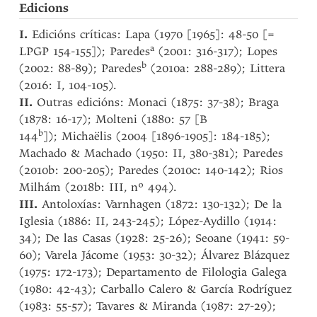
Edicions
I.
Edicións críticas: Lapa (1970 [1965]: 48-50 [=
a
LPGP 154-155]); Paredes
(2001: 316-317); Lopes
b
(2002: 88-89); Paredes
(2010a: 288-289); Littera
(2016: I, 104-105).
II.
Outras edicións: Monaci (1875: 37-38); Braga
(1878: 16-17); Molteni (1880: 57 [B
b
144
]); Michaëlis (2004 [1896-1905]: 184-185);
Machado & Machado (1950: II, 380-381); Paredes
(2010b: 200-205); Paredes (2010c: 140-142); Rios
Milhám (2018b: III, nº 494).
III.
Antoloxías: Varnhagen (1872: 130-132); De la
Iglesia (1886: II, 243-245); López-Aydillo (1914:
34); De las Casas (1928: 25-26); Seoane (1941: 59-
60); Varela Jácome (1953: 30-32); Álvarez Blázquez
(1975: 172-173); Departamento de Filologia Galega
(1980: 42-43); Carballo Calero & García Rodríguez
(1983: 55-57); Tavares & Miranda (1987: 27-29);