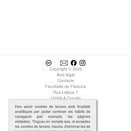
Copyright © 2026
Avís legal
Contacte
Facultade de Filoloxía
Rúa Lisboa 7
15008 A Coruña
Fem servir
cookies
de tercers amb finalitats
analítiques per poder conèixer els hàbits de
navegació (per exemple, les pàgines
visitades). Tingueu en compte que, si accepteu
les
cookies
de tercers, haureu d'eliminar-les de