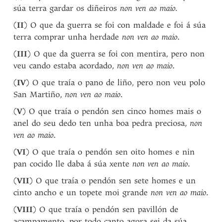
súa terra gardar os diñeiros
non ven ao maio.
(
II
) O que da guerra se foi con maldade e foi á súa
terra comprar unha herdade
non ven ao maio
.
(
III
) O que da guerra se foi con mentira, pero non
veu cando estaba acordado,
non ven ao maio
.
(
IV
) O que traía o pano de liño, pero non veu polo
San Martiño,
non ven ao maio
.
(
V
) O que traía o pendón sen cinco homes mais o
anel do seu dedo ten unha boa pedra preciosa,
non
ven ao maio
.
(
VI
) O que traía o pendón sen oito homes e nin
pan cocido lle daba á súa xente
non ven ao maio
.
(
VII
) O que traía o pendón sen sete homes e un
cinto ancho e un topete moi grande
non ven ao maio
.
(
VIII
) O que traía o pendón sen pavillón de
acampamento, por todo canto agora sei da súa