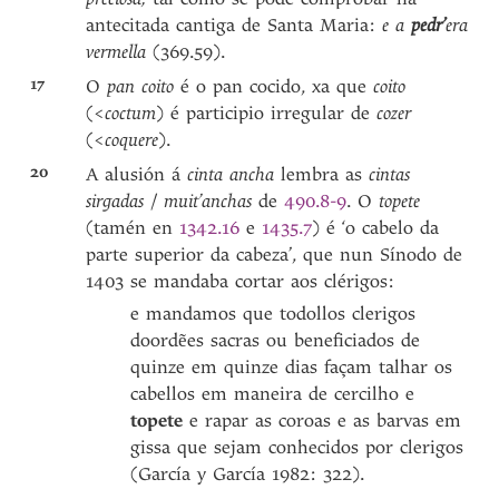
antecitada cantiga de Santa Maria:
e a
pedr’
era
vermella
(369.59).
17
O
pan coito
é o pan cocido, xa que
coito
(<
coctum
) é participio irregular de
cozer
(<
coquere
).
20
A alusión á
cinta ancha
lembra as
cintas
sirgadas
/
muit’anchas
de
490.8-9
. O
topete
(tamén en
1342.16
e
1435.7
) é ‘o cabelo da
parte superior da cabeza’, que nun Sínodo de
1403 se mandaba cortar aos clérigos:
e mandamos que todollos clerigos
doordẽes sacras ou beneficiados de
quinze em quinze dias façam talhar os
cabellos em maneira de cercilho e
topete
e rapar as coroas e as barvas em
gissa que sejam conhecidos por clerigos
(García y García 1982: 322).