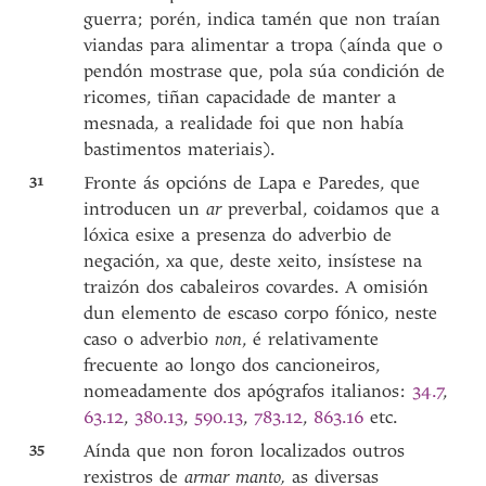
guerra; porén, indica tamén que non traían
viandas para alimentar a tropa (aínda que o
pendón mostrase que, pola súa condición de
ricomes, tiñan capacidade de manter a
mesnada, a realidade foi que non había
bastimentos materiais).
31
Fronte ás opcións de Lapa e Paredes, que
introducen un
ar
preverbal, coidamos que a
lóxica esixe a presenza do adverbio de
negación, xa que, deste xeito, insístese na
traizón dos cabaleiros covardes. A omisión
dun elemento de escaso corpo fónico, neste
caso o adverbio
non
, é relativamente
frecuente ao longo dos cancioneiros,
nomeadamente dos apógrafos italianos:
34.7
,
63.12
,
380.13
,
590.13
,
783.12
,
863.16
etc.
35
Aínda que non foron localizados outros
rexistros de
armar manto,
as diversas