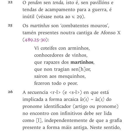
22
O
pendon
sen
tenda,
isto é, sen pavillóns e
tendas de acampamento para a guerra, é
inútil (véxase nota ao v. 29).
25
Os
martinhos
son ‘combatentes mouros’,
tamén presentes noutra cantiga de Afonso X
(
489.25-30
):
Vi coteifes con arminhos,
conhocedores de vinhos,
que rapazes dos
martinhos
,
que non tragian sen[h]or,
sairon aos mesquinhos,
fezeron todo o peor.
26
A secuencia <r-l> (e <s-l>) en que está
implicada a forma arcaica
lo(s)
~
la(s)
do
pronome identificador (artigo ou pronome)
no encontro con infinitivos debe ser lida
como [l], independentemente de que a grafía
presente a forma máis antiga. Neste sentido,