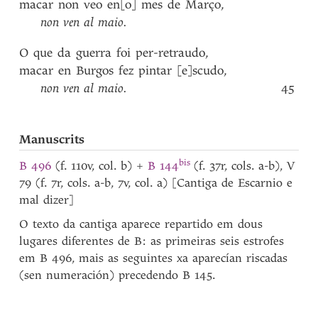
macar
non
veo
en[o]
mes
de
Março
,
non
ven
al
maio
.
O
que
da
guerra
foi
per-retraudo
,
macar
en
Burgos
fez
pintar
[e]scudo
,
non
ven
al
maio
.
45
Manuscrits
bis
B 496
(f. 110v, col. b) +
B 144
(f. 37r, cols. a-b), V
79 (f. 7r, cols. a-b, 7v, col. a) [Cantiga de Escarnio e
mal dizer]
O texto da cantiga aparece repartido em dous
lugares diferentes de B: as primeiras seis estrofes
em B 496, mais as seguintes xa aparecían riscadas
(sen numeración) precedendo B 145.