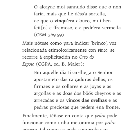
O alcayde moi sannudo disse que o non
faria, mais que lle déss’a sortella,
de que o
vinqu’
era d’ouro, mui ben
feit[o] e ffremoso, e a pedr’era vermella
(CSM 369.59).
Mais nótese como para indicar ‘brinco’, voz
relacionada etimoloxicamente con
vinco,
se
recorre á explicitación no
Orto do
Esposo
(CGPA, ed. B. Maler):
Em aquelle dia tirar-lhe‿a o Senhor
apostamẽto das calçaduras dellas, os
firmaes e os collares e as joyas e as
argollas e as doas dos bõõs cheyros e as
arrecadas e os
vincos das orelhas
e as
pedras preciosas que pẽdem ẽna fronte.
Finalmente, téñase en conta que
pedra
pode
funcionar como unha metonimia por
pedra
preciosa,
tal como se pode comprobar na