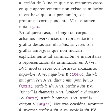
a lección de B indica que nos restantes casos
en que aparentemente non existe asimilación
talvez haxa que a supor tamén, coa
pronuncia correspondente. Véxase tamén
nota a
5.10
.
En calquera caso, ao longo do corpus
achamos diverxencias de representación
gráfica destas asimilacións, ás veces con
grafías ambiguas que non indican
explicitamente tal asimilación; é maioritaria
a representación da asimilación en A (vs.
BV), moitas veces con formato arcaizante:
negar-lo-ei
A vs.
nega-lo-ei
B (
254.6
),
dizer-lo
mui gran ben
A vs.
dizer o mui gran ben
B
(
302.2
),
perde-lo sén
A vs.
perder o sén
BV,
“sennor”-la chamaria
A vs.
“senhor” a chamaria
BV (
807.7
),
partir-lo coraçon
B vs.
parti-lo
coraçon
V (
965.11
). Noutras ocasións, acontece
á inversa:
perder o sén
A vs.
perde-lo sén
BV