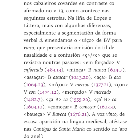
nos cabaleiros covardes en contraste co
afirmado no v. 13, como acontece nas
seguintes estrofas. Na liña de Lopes e
Littera, mais con algunhas diferenzas,
especialmente a segmentación da forma
verbal
á,
emendamos o <uiço> de BV para
vinco,
que presentaría omisión do til de
nasalidade e a confusión <ç>/<c> que se
rexistra noutras pasaxes: <em forçado> V
enforcado
(
483.13
), <minça> B
nunca
(
624.7
),
<assaçar> B
assacar
(
1043.20
), <aça> B
aca
(
1064.23
), <m’çou> V
mercou
(
1377.21
), <çon>
V
con
(
1474.12
), <merçado> V
mercado
(
1482.7
), <ça B>
ca
(
1555.26
), <ça’ B>
ca
(
1603.10
), <çomeçar> B
começar
(
1607.3
),
<baueça> V
Baveca
(
1676.21
). A voz
vinco
, de
escasa aparición na lingua medieval, atéstase
nas
Cantigas de Santa Maria
co sentido de ‘aro
do anel’: