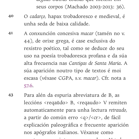
seus corpos (Machado 2003-2013: 36).
40
O
cadarço,
hapax trobadoresco e medieval, é
unha seda de baixa calidade.
41
A conxunción concesiva
macar
(tamén no v.
44), de orixe grega, é case exclusiva do
rexistro poético, tal como se deduce do seu
uso na poesía trobadoresca profana e da súa
alta frecuencia nas
Cantigas de Santa Maria
. A
súa aparición noutro tipo de textos é moi
escasa (véxase CGPA, s.v.
macar
). Cfr. nota a
57.6
.
43
Para alén da espuria abreviatura de B, as
leccións <reqaūdo> B, <reqaudo> V remiten
automaticamente para unha lectura
retraudo,
a partir do común erro <q>/<cr>, de fácil
explicación paleográfica e frecuente aparición
nos apógrafos italianos. Véxanse como