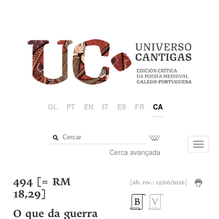
GL
PT
EN
IT
ES
FR
CA
Toggl
Cerca avançada
navig
494 [= RM
[últ. rev.: 12/06/2026]
18,29]
O que da guerra