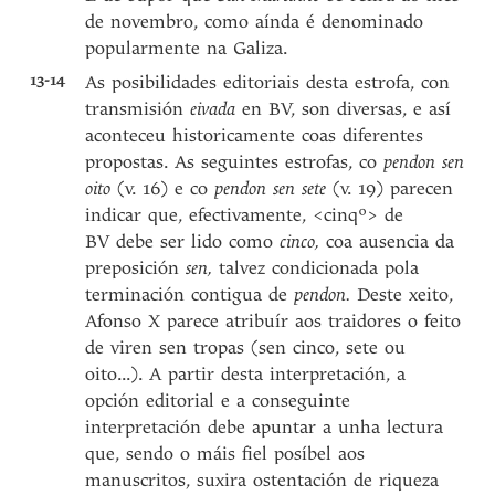
de novembro, como aínda é denominado
popularmente na Galiza.
13-14
As posibilidades editoriais desta estrofa, con
transmisión
eivada
en BV, son diversas, e así
aconteceu historicamente coas diferentes
propostas. As seguintes estrofas, co
pendon sen
oito
(v. 16) e co
pendon sen sete
(v. 19) parecen
indicar que, efectivamente, <cinqº> de
BV debe ser lido como
cinco,
coa ausencia da
preposición
sen,
talvez condicionada pola
terminación contigua de
pendon.
Deste xeito,
Afonso X parece atribuír aos traidores o feito
de viren sen tropas (sen cinco, sete ou
oito...). A partir desta interpretación, a
opción editorial e a conseguinte
interpretación debe apuntar a unha lectura
que, sendo o máis fiel posíbel aos
manuscritos, suxira ostentación de riqueza