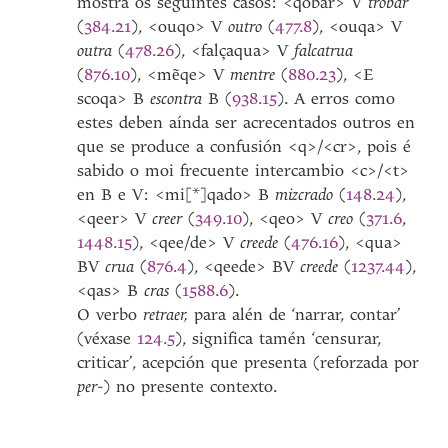
mostra os seguintes casos: <qobar> V
trobar
(
384.21
), <ouqo> V
outro
(
477.8
), <ouqa> V
outra
(
478.26
), <falçaqua> V
falcatrua
(
876.10
), <mẽqe> V
mentre
(
880.23
), <E
scoqa> B
escontra
B (
938.15
). A erros como
estes deben aínda ser acrecentados outros en
que se produce a confusión <q>/<cr>, pois é
sabido o moi frecuente intercambio <c>/<t>
en B e V: <mi[*]qado> B
mizcrado
(
148.24
),
<qeer> V
creer
(
349.10
), <qeo> V
creo
(
371.6
,
1448.15
), <qee/de> V
creede
(
476.16
), <qua>
BV
crua
(
876.4
), <qeede> BV
creede
(
1237.44
),
<qas> B
cras
(
1588.6
).
O verbo
retraer,
para alén de ‘narrar, contar’
(véxase
124.5
), significa tamén ‘censurar,
criticar’, acepción que presenta (reforzada por
per
-) no presente contexto.