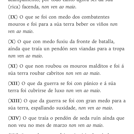
(rica) facenda,
non ven ao maio
.
(
IX
) O que se foi con medo dos combatentes
mouros e foi para a súa terra beber os viños
non
ven ao maio
.
(
X
) O que con medo fuxiu da fronte de batalla,
aínda que traía un pendón sen viandas para a tropa
non ven ao maio
.
(
XI
) O que non roubou os mouros malditos e foi á
súa terra roubar cabritos
non ven ao maio
.
(
XII
) O que da guerra se foi con pánico e á súa
terra foi cubrirse de luxo
non ven ao maio
.
(
XIII
) O que da guerra se foi con gran medo para a
súa terra, espallando suxidade,
non ven ao maio
.
(
XIV
) O que traía o pendón de seda ruín aínda que
non veu no mes de marzo
non ven ao maio
.