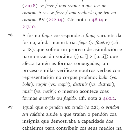
(
210.8
),
se fezer / mia sennor o que ten no
coraçon
A vs.
se fezer / mia senho-lo que ten no
coraçon
BV (
222.14
). Cfr. nota a
48.14
e
217.10
.
28
A forma
fugiu
corresponde a
fugir,
variante da
forma, aínda maioritaria,
fogir
(<
fŭgĕre
) (cfr.
v. 18), que sofreu un proceso de asimilación e
harmonización vocálica ([o...í] > [u...í]) que
afecta tamén as formas conxugadas; un
proceso similar verifícase noutros verbos con
representación no corpus profano:
bulir
(vs.
bolir
),
cuspir
(vs
. cospir
),
destruir
(vs
. destroir
),
nuzir
(vs
. nozir
); o mesmo acontece coas
formas
avurrido
ou
fugido.
Cfr. nota a
460.2
.
29
Igual que o
pendón sen tenda
(v. 22), o
pendon
sen caldeira
alude a que traían o pendón coa
insignia que demostraba a capacidade dos
cabaleiros para contribuír cos seus medios na