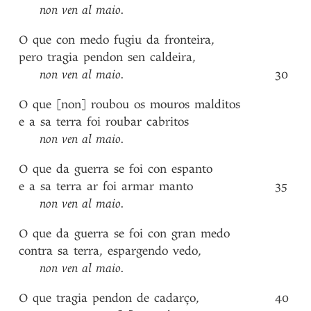
non
ven
al
maio
.
O
que
con
medo
fugiu
da
fronteira
,
pero
tragia
pendon
sen
caldeira
,
non
ven
al
maio
.
30
O
que
[non]
roubou
os
mouros
malditos
e
a
sa
terra
foi
roubar
cabritos
non
ven
al
maio
.
O
que
da
guerra
se
foi
con
espanto
e
a
sa
terra
ar
foi
armar
manto
35
non
ven
al
maio
.
O
que
da
guerra
se
foi
con
gran
medo
contra
sa
terra
,
espargendo
vedo
,
non
ven
al
maio
.
O
que
tragia
pendon
de
cadarço
,
40