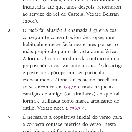
incautadas até que, anos despois, retornaron
ao servizo do rei de Castela. Véxase Beltran
(2001).
3
O
maio
fai alusión á chamada á guerra coa
conseguinte concentración de tropas, que
habitualmente se facía neste mes por ser o
máis propio do punto de vista atmosférico.
A forma
al
como produto da contracción da
preposición a coa variante arcaica
lo
do artigo
e posterior apócope por ser partícula
esencialmente átona, en posición proclítica,
só se encontra en
1347.6
e mais naquelas
cantigas de amigo (ou similares) en que tal
forma é utilizada como marca arcaizante de
estilo. Véxase nota a
736.3-4
.
5
É necesaria a copulativa inicial do verso para
a correcta contaxe métrica do verso: nesta
posición é moi frecuente omisión da