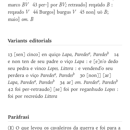
marco
BV
43 per-] por
B
V;
retraudo] reqaūdo
B
:
reqaudo
V
44 Burgos] burgus
V
45 non] uō
B
;
maio]
om. B
Variants editorials
a
b
13 [sen] cinco] en quiço
Lapa
,
Paredes
, Paredes
14
e non ten de seu padre o viço
Lapa
: e [e]n’o dedo
seu pedra e vinco
Lopes, Littera
: e vendend’o seu
a
b
perdera o viço
Paredes
, Paredes
30 [non]] [ar]
a
b
a
b
Lapa
,
Paredes
, Paredes
34 ar]
om.
Paredes
, Paredes
42 foi per-retraudo] [se] foi por reganhudo
Lopes
:
foi por recreúdo
Littera
Paràfrasi
(
I
) O que levou os cavaleiros da guerra e foi para a