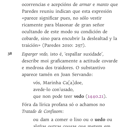
ocorrencias e acepcións de
armar
e
manto
que
Paredes reuniu indican que esta expresión
«parece significar pues, no sólo vestir
ricamente para blasonar de gran señor
ocultando de este modo su condición de
cobarde, sino para encubrir la deslealtad y la
traición» (Paredes 2010: 297).
38
Esparger vedo,
isto é, ‘espallar suxidade’,
describe moi graficamente a actitude covarde
e medrosa dos traidores. O substantivo
aparece tamén en Joan Servando:
vós, Marinha Ca[a]doe,
avede-lo con’usado,
que non pode teer
vedo
(
1440.21
).
Fóra da lírica profana só o achamos no
Tratado de Confissom
:
ou dam a comer o lixo ou o
uedo
ou
algũas outras cousas que metem em