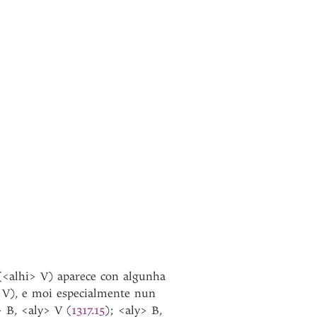
 (<alhi> V) aparece con algunha
n V), e moi especialmente nun
> B, <aly> V (
1317.15
); <aly> B,