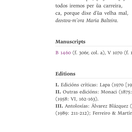
todos
iremos
per
ũa
carreira
,
ca
,
porque
dixe
d’ũa
velha
mal
,
deostou-m’ora
Maria
Balteira
.
Manuscripts
B 1460
(f. 306r, col. a), V 1070 (f.
Editions
I.
Edicións críticas: Lapa (1970 [1
II.
Outras edicións: Monaci (1875
(1958: VI, 162-163).
III.
Antoloxías: Álvarez Blázquez (
(1989: 211-212); Ferreiro & Martín