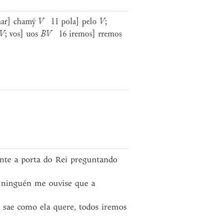
ar] chamȳ
V
11 pola] pelo
V
;
V
; vos] uos
BV
16 iremos] rremos
ante a porta do Rei preguntando
 ninguén me ouvise que a
to sae como ela quere, todos iremos