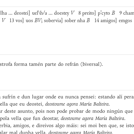
ha ... deostei] uel\h/a ... doestey
V
8 preito] p’cyto
B
9 cham
/
V
13 vos] uos
BV
; sobervia] sober nha
B
14 amigos] emgos
trofa forma tamén parte do refrán (biversal).
a sufrín e dun lugar onde eu nunca pensei: estando alí per
ella que eu deostei,
deostoume agora María Balteira
.
ar deste asunto, pois non pode probar de modo ningún que
ola vella que fun deostar,
deostoume agora María Balteira
.
erbia, amigos, e direivos algo máis: sei moi ben que, se is
alar mal dunha vella,
deostoume agora María Balteira
.