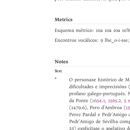
Metrics
Esquema métrico: 10a 10a 10a 10’
Encontros vocálicos: 9 lhe
‿
o·i·sse
Notes
Text
*
O personaxe histórico de Ma
dificultades e imprecisións
profano galego-portugués. N
da Ponte (
1654.1
,
1565.2, 5 
(1479.6), Pero d’Ambroa (
1
Perez Pardal e Pedr’Amigo d
Pedr’Amigo de Sevilha com
25) explicítase o apelativo 