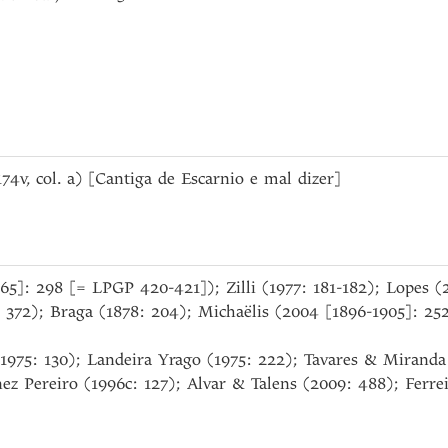
 174v, col. a) [Cantiga de Escarnio e mal dizer]
965]: 298 [= LPGP 420-421]); Zilli (1977: 181-182); Lopes (2
: 372); Braga (1878: 204); Michaëlis (2004 [1896-1905]: 
1975: 130); Landeira Yrago (1975: 222); Tavares & Miranda
ez Pereiro (1996c: 127); Alvar & Talens (2009: 488); Ferrei