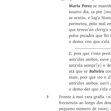
Maria Perez
se maenf
noutro dia, ca por [m
se sentiu, e log’a Nos
pormeteu, polo mal e
que tevess’un clerig’a
polos pecados que lhi f
o demo, con que x’ela
......................................
E, pois que s’este pre
antr’eles ambos, ouve
antr’ela sempr’[e] o 
atá que se
Balteira
con
mais, pois que vio o cl
antr’eles ambos, ouv’i 
o demo des que s’ela c
3
Fronte á moi rara grafía <
frecuencia ao longo dos dou
pequeno número de voces: