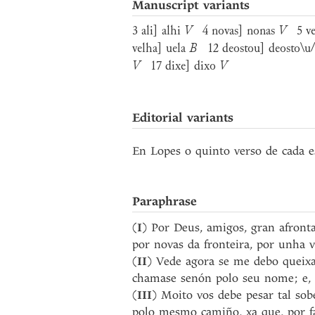
Manuscript variants
3 ali] alhi
V
4 novas] nonas
V
5 vel
velha] uela
B
12 deostou] deosto\u
V
17 dixe] dixo
V
Editorial variants
En Lopes o quinto verso de cada es
Paraphrase
(
I
) Por Deus, amigos, gran afront
por novas da fronteira, por unha v
(
II
) Vede agora se me debo queix
chamase senón polo seu nome; e, p
(
III
) Moito vos debe pesar tal sob
polo mesmo camiño, xa que, por f