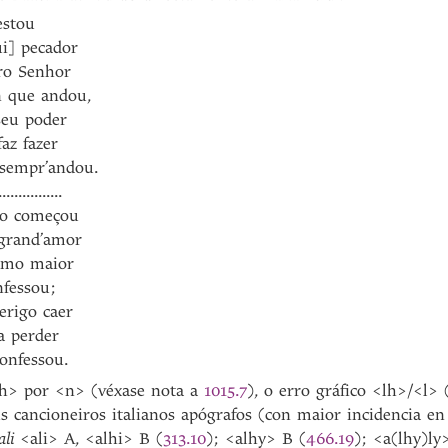
estou
ui] pecador
tro Senhor
n que andou,
 seu poder
az fazer
 sempr’andou.
..............
ito começou
 grand’amor
demo maior
fessou;
erigo caer
a perder
onfessou.
nh> por <n> (véxase nota a
1015.7
), o erro gráfico <lh>/<l>
s cancioneiros italianos apógrafos (con maior incidencia e
ali
<ali> A, <alhi> B (
313.10
); <alhy> B (
466.19
); <a(lhy)ly