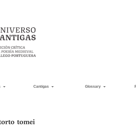
s
Cantigas
Glossary
torto tomei