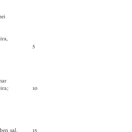
mei
:
ira
,
5
mar
ira
;
10
ben
sal
,
15