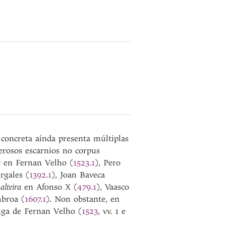
 concreta aínda presenta múltiplas
erosos escarnios no corpus
z
en Fernan Velho (
1523.1
), Pero
rgales (
1392.1
), Joan Baveca
alteira
en Afonso X (
479.1
), Vaasco
mbroa (
1607.1
). Non obstante, en
iga de Fernan Velho (
1523
, vv. 1 e