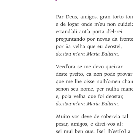
Par
Deus
,
amigos
,
gran
torto
to
e
de
logar
onde
m’eu
non
cuidei
estand’ali
ant’a
porta
d’el-rei
preguntando
por
novas
da
fronte
por
ũa
velha
que
eu
deostei
,
deostou-m’ora
Maria
Balteira
.
Veed’ora
se
me
devo
queixar
deste
preito
,
ca
non
pode
provar
que
me
lhe
oisse
nulh’omen
cha
senon
seu
nome
,
per
nulha
mane
e
,
pola
velha
que
foi
deostar
,
deostou-m’ora
Maria
Balteira
.
Muito
vos
deve
de
sobervia
tal
pesar
,
amigos
,
e
direi-vos
al
:
sei
mui
ben
que
,
[se]
lh’est[o]
a