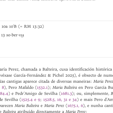
b 10a 10’B (= RM 13:32)
; 13 so·ber·v
i͜a
ría Perez, chamada a Balteira, cuxa identificación histórica
 (véxase García-Fernández & Pichel 2025), é obxecto de num
as cantigas aparece citada de diversas maneiras:
Maria Pere
e 8
), Pero Mafaldo (
1532.1
);
Maria Balteira
en Pero Garcia Bu
584.4
) e Pedr’Amigo de Sevilha (
1681.3
); ou, simplemente,
B
e Sevilha (
1525.4 e 9
;
1528.5, 16, 31 e 34
) e mais Pero d’A
parecen
Maria Balteira
e
Maria Perez
(
1675.1, 6
), e nunha cant
de
Balteira
atribuído directamente a
Maria Perez
: