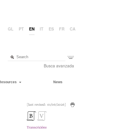
GL
PT
EN
IT
ES
FR
CA
Busca avanzada
Resources
News
[last revised: 01/06/2026]
Transcricións