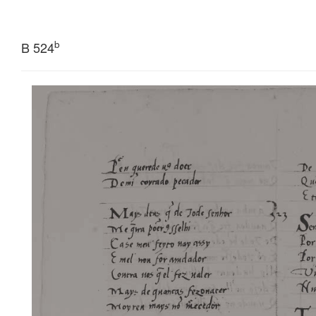
b
B 524