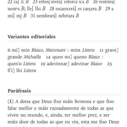
22 ca] E
B
23 esforç’avera] esforca u’a
B
26 ventura]
uentᵉa
B
; lle] lhi
B
28 escaescerá] es caeçera
B
29 a
mí] mj
B
31 nembrará] nēbriara
B
Variantes editoriales
6 mí] min
Blasco
,
Marcenaro
: mim
Littera
11 grave]
grande
Michaëlis
14 quen no] queno
Blasco
:
quen’o
Littera
19 adevinnar] adevinar
Blasco
25
ll'i] lhi
Littera
Paráfrasis
(
I
) A dona que Deus fixo máis fermosa e que fixo
falar mellor e máis razoadamente de todas as que
viven no mundo, e, aínda, ter mellor prez, e ser
máis doce de todas as que eu vin, esta me fixo Deus