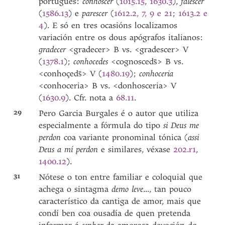
portugués:
conhoscer
(
1015.15
,
1630.3
),
falescer
(
1586.13
) e
parescer
(
1612.2, 7, 9 e 21
;
1613.2 e
4
). E só en tres ocasións localizamos
variación entre os dous apógrafos italianos:
gradecer
<gradecer> B vs. <gradescer> V
(
1378.1
);
conhocedes
<cognosceds̄> B vs.
<conhoçeds̄> V
(
1480.19
);
conhoceria
<conhoceria> B vs. <donhosceria> V
(
1630.9
). Cfr. nota a
68.11
.
29
Pero Garcia Burgales é o autor que utiliza
especialmente a fórmula do tipo
si Deus me
perdon
coa variante pronominal tónica (
assi
Deus a mí perdon
e similares, véxase
202.r1
,
1400.12
).
31
Nótese o ton entre familiar e coloquial que
achega o sintagma
demo leve
..., tan pouco
característico da cantiga de amor, mais que
condí ben coa ousadía de quen pretenda