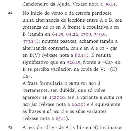
Cancioneiro da Ajuda. Véxase nota a
90.14
.
22
No inicio do verso e da estrofa percíbese
unha alternancia de leccións entre A e B, coa
presenza de
ca
en A fronte á copulativa
e
en
B (tamén en
64.15
,
94.22
,
137.9
,
349.9
,
979.14
); noutras pasaxes, achamos tamén a
alternancia contraria, con
e
en A e
ca
~
que
en B(V) (véxase nota a
80.14
). E resulta
significativo que en
526.15
, fronte a <Ca> en
B se perciba vacilación na copia de V: <(E)
Ca>.
A frase formularia
u outra ren non á
‘certamente, sen dúbida’, que só volve
aparecer en
1327.20
, ten a variante
u outra ren
non jaz
(véxase nota a
66.29
) e é equivalente
ás frases
u al non
á
e ás súas variantes
(véxase nota a
25.11
).
25
A lección <ll y> de A (<lhi> en B) inclínanos