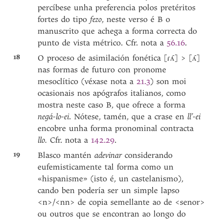
percíbese unha preferencia polos pretéritos
fortes do tipo
fezo
, neste verso é B o
manuscrito que achega a forma correcta do
punto de vista métrico. Cfr. nota a
56.16
.
18
O proceso de asimilación fonética [ɾʎ] > [ʎ]
nas formas de futuro con pronome
mesoclítico (véxase nota a
21.3
) son moi
ocasionais nos apógrafos italianos, como
mostra neste caso B, que ofrece a forma
negá-lo-ei
. Nótese, tamén, que a crase en
ll’-ei
encobre unha forma pronominal contracta
llo.
Cfr. nota a
142.29
.
19
Blasco mantén
adevinar
considerando
eufemisticamente tal forma como un
«hispanisme» (isto é, un castelanismo),
cando ben podería ser un simple lapso
<n>/<nn> de copia semellante ao de <senor>
ou outros que se encontran ao longo do