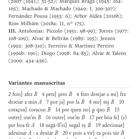
(2007 [1941]: 51-52); Marques Braga (1945: 164-
165); Machado & Machado (1949: I, 306-307);
Fernández Pousa (1953: 6); Arbor Aldea (2016b);
Rios Milhám (2018a: II, nº 175).
III.
Antoloxías: Piccolo (1951: 98-99); Torres (1977:
108-109); Alvar & Beltrán (1989: 195); Jensen
(1992: 308-310); Ferreiro & Martínez Pereiro
(1996b: 190); Diogo (1998: 84-85); Alvar & Talens
(2009: 454-456).
Variantes manuscritas
2 fezo] afez
B
4 prez] pres
B
6 fezo desejar a mí] fez
deseiar a min
A
7 por ja] por la
B
8 me] mj
B
10
coraçon] coracon
B
14 por quen no] ꝑ q̄no
B
15
outre] out’m
B
16 outre] out’m
B
17 per bõa fe] (e)
per boa fe
A
18 negá-ll’ei] negal ey
B
19 adevinnar]
adeuinar
A
: a deuiār
B
20 e pois a vir] ea pois uir
B