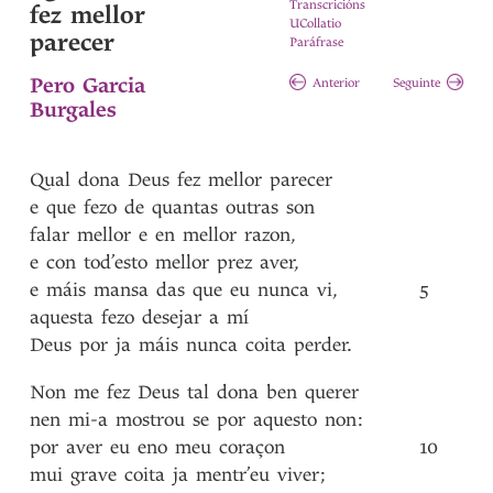
Transcricións
fez mellor
UCollatio
parecer
Paráfrase
Pero Garcia
Anterior
Seguinte
Burgales
Qual
dona
Deus
fez
mellor
parecer
e
que
fezo
de
quantas
outras
son
falar
mellor
e
en
mellor
razon
,
e
con
tod’esto
mellor
prez
aver
,
e
máis
mansa
das
que
eu
nunca
vi
,
5
aquesta
fezo
desejar
a
mí
Deus
por
ja
máis
nunca
coita
perder
.
Non
me
fez
Deus
tal
dona
ben
querer
nen
mi-a
mostrou
se
por
aquesto
non
:
por
aver
eu
eno
meu
coraçon
10
mui
grave
coita
ja
mentr’eu
viver
;