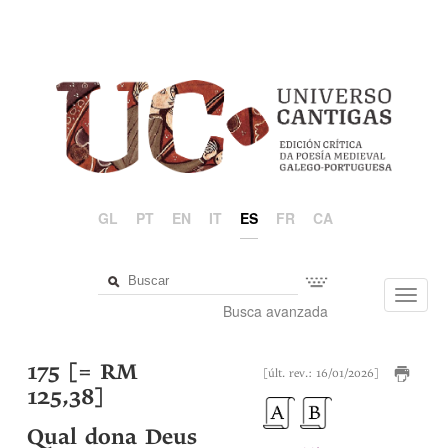
GL
PT
EN
IT
ES
FR
CA
Toggl
Busca avanzada
navig
175 [= RM
[últ. rev.: 16/01/2026]
125,38]
Qual dona Deus