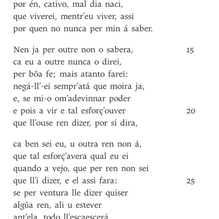
por
én
,
cativo
,
mal
dia
naci
,
que
viverei
,
mentr’eu
viver
,
assi
por
quen
no
nunca
per
min
á
saber
.
Nen
ja
per
outre
non
o
sabera
,
15
ca
eu
a
outre
nunca
o
direi
,
per
bõa
fe
;
mais
atanto
farei
:
negá-ll’-ei
sempr’atá
que
moira
ja
,
e
,
se
mi-o
om’adevinnar
poder
e
pois
a
vir
e
tal
esforç’ouver
20
que
ll’ouse
ren
dizer
,
por
sí
dira
,
ca
ben
sei
eu
,
u
outra
ren
non
á
,
que
tal
esforç’avera
qual
eu
ei
quando
a
vejo
,
que
per
ren
non
sei
que
ll’i
dizer
,
e
el
assi
fara
:
25
se
per
ventura
lle
dizer
quiser
algũa
ren
,
ali
u
estever
ant’ela
,
todo
ll’escaescerá
,