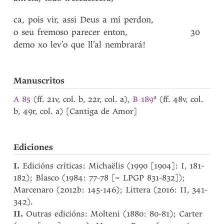
ca
,
pois
vir
,
assi
Deus
a
mí
perdon
,
o
seu
fremoso
parecer
enton
,
30
demo
xo
lev’o
que
ll’al
nembrará!
Manuscritos
a
A 85
(ff. 21v, col. b, 22r, col. a),
B 189
(ff. 48v, col.
b, 49r, col. a) [Cantiga de Amor]
Ediciones
I.
Edicións críticas: Michaëlis (1990 [1904]: I, 181-
182); Blasco (1984: 77-78 [= LPGP 831-832]);
Marcenaro (2012b: 145-146); Littera (2016: II, 341-
342).
II.
Outras edicións: Molteni (1880: 80-81); Carter