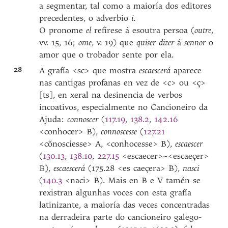
a segmentar, tal como a maioría dos editores
precedentes, o adverbio
i
.
O pronome
el
refírese á esoutra persoa (
outre
,
vv. 15, 16;
ome
, v. 19) que
quiser dizer
á
sennor
o
amor que o trobador sente por ela.
28
A grafía <sc> que mostra
escaescerá
aparece
nas cantigas profanas en vez de <c> ou <ç>
[ts], en xeral na desinencia de verbos
incoativos, especialmente no Cancioneiro da
Ajuda:
connoscer
(
117.19
,
138.2
,
142.16
<conhocer> B),
connoscesse
(
127.21
<cõnosciesse> A, <conhocesse> B),
escaescer
(
130.13
,
138.10
,
227.15
<escaecer>~<escaeçer>
B),
escaescerá
(175.28 <es caeçera> B),
nasci
(
140.3
<naci> B). Mais en B e V tamén se
rexistran algunhas voces con esta grafía
latinizante, a maioría das veces concentradas
na derradeira parte do cancioneiro galego-