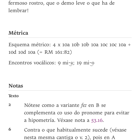
fermoso rostro, que o demo leve o que ha de
lembrar!
Métrica
Esquema métrico: 4 x 10a 10b 10b 10a 10c 10c 10a +
10d 10d 10a (= RM 161:82)
Encontros vocálicos: 9
; 19
mi-‿a
mi-‿o
Notas
Texto
2
Nótese como a variante
fez
en B se
complementa co uso do pronome para evitar
a hipometría. Véxase nota a
53.16
.
6
Contra o que habitualmente sucede (véxase
nesta mesma cantiga o v. 2), pois en A