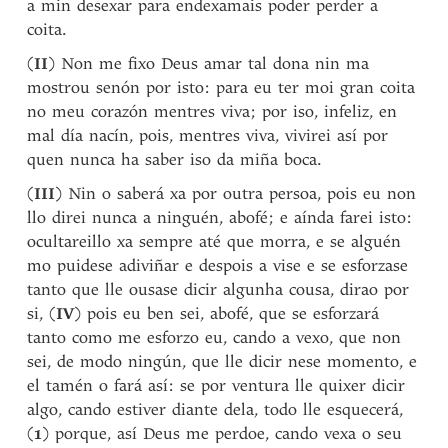
a min desexar para endexamais poder perder a
coita.
(
II
) Non me fixo Deus amar tal dona nin ma
mostrou senón por isto: para eu ter moi gran coita
no meu corazón mentres viva; por iso, infeliz, en
mal día nacín, pois, mentres viva, vivirei así por
quen nunca ha saber iso da miña boca.
(
III
) Nin o saberá xa por outra persoa, pois eu non
llo direi nunca a ninguén, abofé; e aínda farei isto:
ocultareillo xa sempre até que morra, e se alguén
mo puidese adiviñar e despois a vise e se esforzase
tanto que lle ousase dicir algunha cousa, dirao por
si, (
IV
) pois eu ben sei, abofé, que se esforzará
tanto como me esforzo eu, cando a vexo, que non
sei, de modo ningún, que lle dicir nese momento, e
el tamén o fará así: se por ventura lle quixer dicir
algo, cando estiver diante dela, todo lle esquecerá,
(
1
) porque, así Deus me perdoe, cando vexa o seu