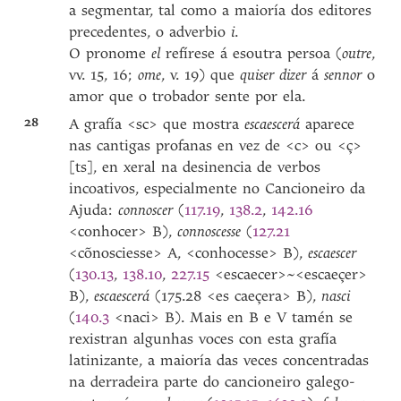
a segmentar, tal como a maioría dos editores
precedentes, o adverbio
i
.
O pronome
el
refírese á esoutra persoa (
outre
,
vv. 15, 16;
ome
, v. 19) que
quiser dizer
á
sennor
o
amor que o trobador sente por ela.
28
A grafía <sc> que mostra
escaescerá
aparece
nas cantigas profanas en vez de <c> ou <ç>
[ts], en xeral na desinencia de verbos
incoativos, especialmente no Cancioneiro da
Ajuda:
connoscer
(
117.19
,
138.2
,
142.16
<conhocer> B),
connoscesse
(
127.21
<cõnosciesse> A, <conhocesse> B),
escaescer
(
130.13
,
138.10
,
227.15
<escaecer>~<escaeçer>
B),
escaescerá
(175.28 <es caeçera> B),
nasci
(
140.3
<naci> B). Mais en B e V tamén se
rexistran algunhas voces con esta grafía
latinizante, a maioría das veces concentradas
na derradeira parte do cancioneiro galego-