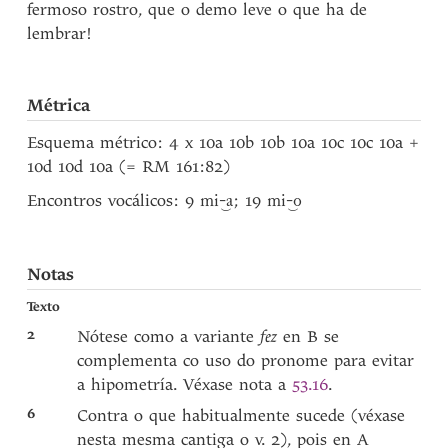
fermoso rostro, que o demo leve o que ha de
lembrar!
Métrica
Esquema métrico: 4 x 10a 10b 10b 10a 10c 10c 10a +
10d 10d 10a (= RM 161:82)
Encontros vocálicos: 9
; 19
mi-‿a
mi-‿o
Notas
Texto
2
Nótese como a variante
fez
en B se
complementa co uso do pronome para evitar
a hipometría. Véxase nota a
53.16
.
6
Contra o que habitualmente sucede (véxase
nesta mesma cantiga o v. 2), pois en A