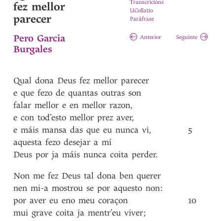
Transcricións
fez mellor
UCollatio
parecer
Paráfrase
Pero Garcia
Anterior
Seguinte
Burgales
Qual
dona
Deus
fez
mellor
parecer
e
que
fezo
de
quantas
outras
son
falar
mellor
e
en
mellor
razon
,
e
con
tod’esto
mellor
prez
aver
,
e
máis
mansa
das
que
eu
nunca
vi
,
5
aquesta
fezo
desejar
a
mí
Deus
por
ja
máis
nunca
coita
perder
.
Non
me
fez
Deus
tal
dona
ben
querer
nen
mi-a
mostrou
se
por
aquesto
non
:
por
aver
eu
eno
meu
coraçon
10
mui
grave
coita
ja
mentr’eu
viver
;