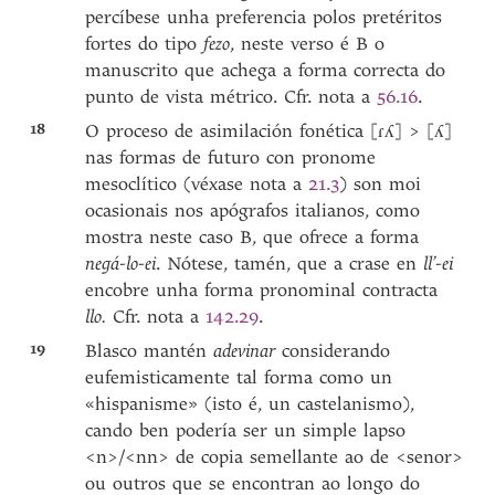
percíbese unha preferencia polos pretéritos
fortes do tipo
fezo
, neste verso é B o
manuscrito que achega a forma correcta do
punto de vista métrico. Cfr. nota a
56.16
.
18
O proceso de asimilación fonética [ɾʎ] > [ʎ]
nas formas de futuro con pronome
mesoclítico (véxase nota a
21.3
) son moi
ocasionais nos apógrafos italianos, como
mostra neste caso B, que ofrece a forma
negá-lo-ei
. Nótese, tamén, que a crase en
ll’-ei
encobre unha forma pronominal contracta
llo.
Cfr. nota a
142.29
.
19
Blasco mantén
adevinar
considerando
eufemisticamente tal forma como un
«hispanisme» (isto é, un castelanismo),
cando ben podería ser un simple lapso
<n>/<nn> de copia semellante ao de <senor>
ou outros que se encontran ao longo do