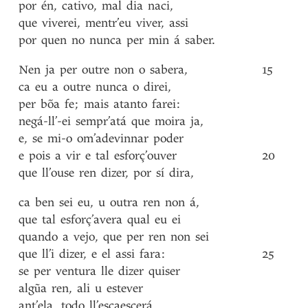
por
én
,
cativo
,
mal
dia
naci
,
que
viverei
,
mentr’eu
viver
,
assi
por
quen
no
nunca
per
min
á
saber
.
Nen
ja
per
outre
non
o
sabera
,
15
ca
eu
a
outre
nunca
o
direi
,
per
bõa
fe
;
mais
atanto
farei
:
negá-ll’-ei
sempr’atá
que
moira
ja
,
e
,
se
mi-o
om’adevinnar
poder
e
pois
a
vir
e
tal
esforç’ouver
20
que
ll’ouse
ren
dizer
,
por
sí
dira
,
ca
ben
sei
eu
,
u
outra
ren
non
á
,
que
tal
esforç’avera
qual
eu
ei
quando
a
vejo
,
que
per
ren
non
sei
que
ll’i
dizer
,
e
el
assi
fara
:
25
se
per
ventura
lle
dizer
quiser
algũa
ren
,
ali
u
estever
ant’ela
,
todo
ll’escaescerá
,