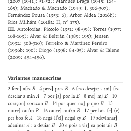
(2007 [1941]: 51-52); Marques Braga (1945: 164-
165); Machado & Machado (1949: I, 306-307);
Fernández Pousa (1953: 6); Arbor Aldea (2016b);
Rios Milhám (2018a: II, nº 175).
III.
Antoloxías: Piccolo (1951: 98-99); Torres (1977:
108-109); Alvar & Beltrán (1989: 195); Jensen
(1992: 308-310); Ferreiro & Martínez Pereiro
(1996b: 190); Diogo (1998: 84-85); Alvar & Talens
(2009: 454-456).
Variantes manuscritas
2 fezo] afez
B
4 prez] pres
B
6 fezo desejar a mí] fez
deseiar a min
A
7 por ja] por la
B
8 me] mj
B
10
coraçon] coracon
B
14 por quen no] ꝑ q̄no
B
15
outre] out’m
B
16 outre] out’m
B
17 per bõa fe] (e)
per boa fe
A
18 negá-ll’ei] negal ey
B
19 adevinnar]
adeuinar
A
: a deuiār
B
20 e pois a vir] ea pois uir
B