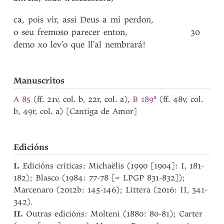
ca
,
pois
vir
,
assi
Deus
a
mí
perdon
,
o
seu
fremoso
parecer
enton
,
30
demo
xo
lev’o
que
ll’al
nembrará!
Manuscritos
a
A 85
(ff. 21v, col. b, 22r, col. a),
B 189
(ff. 48v, col.
b, 49r, col. a) [Cantiga de Amor]
Edicións
I.
Edicións críticas: Michaëlis (1990 [1904]: I, 181-
182); Blasco (1984: 77-78 [= LPGP 831-832]);
Marcenaro (2012b: 145-146); Littera (2016: II, 341-
342).
II.
Outras edicións: Molteni (1880: 80-81); Carter