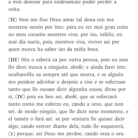
a min desexar para endexamais poder perder a
coita.
(
II
) Non me fixo Deus amar tal dona nin ma
mostrou senón por isto: para eu ter moi gran coita
no meu corazón mentres viva; por iso, infeliz, en
mal día nacín, pois, mentres viva, vivirei así por
quen nunca ha saber iso da miña boca.
(
III
) Nin o saberá xa por outra persoa, pois eu non
llo direi nunca a ninguén, abofé; e aínda farei isto:
ocultareillo xa sempre até que morra, e se alguén
mo puidese adiviñar e despois a vise e se esforzase
tanto que lle ousase dicir algunha cousa, dirao por
si, (
IV
) pois eu ben sei, abofé, que se esforzará
tanto como me esforzo eu, cando a vexo, que non
sei, de modo ningún, que lle dicir nese momento, e
el tamén o fará así: se por ventura lle quixer dicir
algo, cando estiver diante dela, todo lle esquecerá,
(
1
) porque, así Deus me perdoe, cando vexa o seu