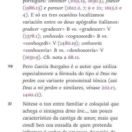
portugués:
conhoscer
(
1015.15
,
1630.3
),
falescer
(
1586.13
) e
parescer
(
1612.2, 7, 9 e 21
;
1613.2 e
4
). E só en tres ocasións localizamos
variación entre os dous apógrafos italianos:
gradecer
<gradecer> B vs. <gradescer> V
(
1378.1
);
conhocedes
<cognosceds̄> B vs.
<conhoçeds̄> V
(
1480.19
);
conhoceria
<conhoceria> B vs. <donhosceria> V
(
1630.9
). Cfr. nota a
68.11
.
29
Pero Garcia Burgales é o autor que utiliza
especialmente a fórmula do tipo
si Deus me
perdon
coa variante pronominal tónica (
assi
Deus a mí perdon
e similares, véxase
202.r1
,
1400.12
).
31
Nótese o ton entre familiar e coloquial que
achega o sintagma
demo leve
..., tan pouco
característico da cantiga de amor, mais que
condí ben coa ousadía de quen pretenda