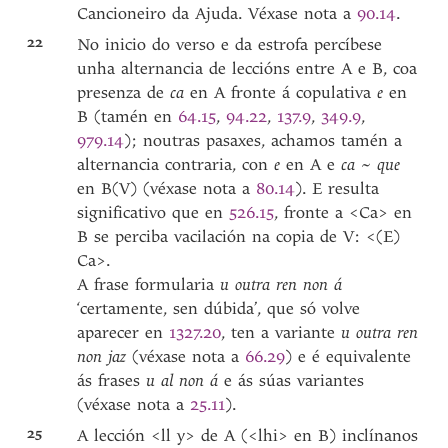
Cancioneiro da Ajuda. Véxase nota a
90.14
.
22
No inicio do verso e da estrofa percíbese
unha alternancia de leccións entre A e B, coa
presenza de
ca
en A fronte á copulativa
e
en
B (tamén en
64.15
,
94.22
,
137.9
,
349.9
,
979.14
); noutras pasaxes, achamos tamén a
alternancia contraria, con
e
en A e
ca
~
que
en B(V) (véxase nota a
80.14
). E resulta
significativo que en
526.15
, fronte a <Ca> en
B se perciba vacilación na copia de V: <(E)
Ca>.
A frase formularia
u outra ren non á
‘certamente, sen dúbida’, que só volve
aparecer en
1327.20
, ten a variante
u outra ren
non jaz
(véxase nota a
66.29
) e é equivalente
ás frases
u al non
á
e ás súas variantes
(véxase nota a
25.11
).
25
A lección <ll y> de A (<lhi> en B) inclínanos