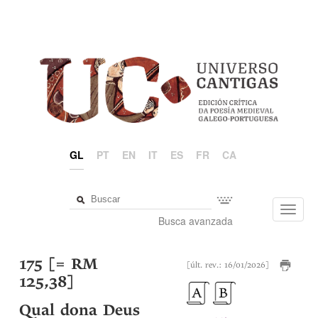
GL
PT
EN
IT
ES
FR
CA
Toggl
Busca avanzada
navig
175 [= RM
[últ. rev.: 16/01/2026]
125,38]
Qual dona Deus