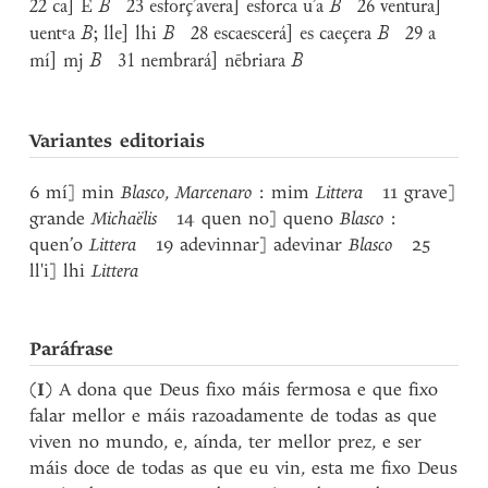
22 ca] E
B
23 esforç’avera] esforca u’a
B
26 ventura]
uentᵉa
B
; lle] lhi
B
28 escaescerá] es caeçera
B
29 a
mí] mj
B
31 nembrará] nēbriara
B
Variantes editoriais
6 mí] min
Blasco
,
Marcenaro
: mim
Littera
11 grave]
grande
Michaëlis
14 quen no] queno
Blasco
:
quen’o
Littera
19 adevinnar] adevinar
Blasco
25
ll'i] lhi
Littera
Paráfrase
(
I
) A dona que Deus fixo máis fermosa e que fixo
falar mellor e máis razoadamente de todas as que
viven no mundo, e, aínda, ter mellor prez, e ser
máis doce de todas as que eu vin, esta me fixo Deus