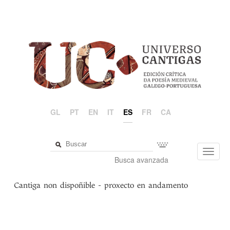
GL
PT
EN
IT
ES
FR
CA
Toggl
Busca avanzada
navig
Cantiga non dispoñible - proxecto en andamento