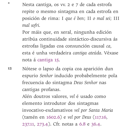
*
Nesta cantiga, os vv. 2 e 7 de cada estrofa
repite o mesmo sintagma en cada estrofa en
posición de rima: I
que é ben
; II
o mal sei
; III
mal sofri
.
Por máis que, en xeral, ningunha edición
atribúa continuidade sintáctico-discursiva ás
estrofas ligadas coa conxunción causal
ca
,
esta é unha verdadeira
cantiga ateúda
. Véxase
nota á
cantiga 15
.
12
Nótese o lapso da copia coa aparición dun
espurio
Senhor
inducido probabelmente pola
frecuencia do sintagma
Deus Senhor
nas
cantigas profanas.
Alén doutros valores,
vel
é usado como
elemento introdutor dos sintagmas
invocativo-exclamativos
vel por Santa Maria
(tamén en
1602.6
) e
vel por Deus
(
117.16
,
237.11
,
273.4
). Cfr. notas a
6.8
e
36.4
.