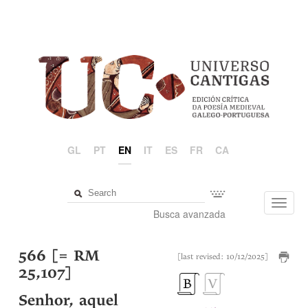
GL
PT
EN
IT
ES
FR
CA
Toggl
Busca avanzada
navig
566 [= RM
[last revised: 10/12/2025]
25,107]
Senhor, aquel