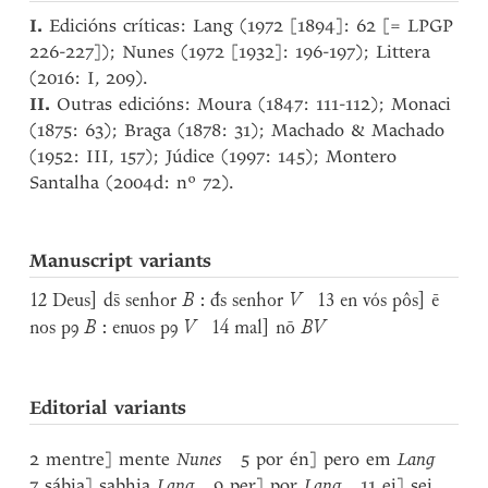
I.
Edicións críticas: Lang (1972 [1894]: 62 [= LPGP
226-227]); Nunes (1972 [1932]: 196-197); Littera
(2016: I, 209).
II.
Outras edicións: Moura (1847: 111-112); Monaci
(1875: 63); Braga (1878: 31); Machado & Machado
(1952: III, 157); Júdice (1997: 145); Montero
Santalha (2004d: nº 72).
Manuscript variants
12 Deus] ds̄ senhor
B
: đs senhor
V
13 en vós pôs] ē
nos pꝯ
B
: enuos pꝯ
V
14 mal] nō
BV
Editorial variants
2 mentre] mente
Nunes
5 por én] pero em
Lang
7 sábia] sabhia
Lang
9 per] por
Lang
11 ei] sei