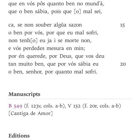
que
en
vós
pôs
quanto
ben
no
mund’á
,
que
o
ben
sábia
,
pois
que
[o]
mal
sei
,
ca
,
se
non
souber
algũa
sazon
15
o
ben
por
vós
,
por
que
eu
mal
sofri
,
non
tenh[o]
eu
ja
i
se
morte
non
,
e
vós
perdedes
mesura
en
min
;
por
én
querede
,
por
Deus
,
que
vos
deu
tan
muito
ben
,
que
por
vós
sábia
eu
20
o
ben
,
senhor
,
por
quanto
mal
sofri
.
Manuscripts
B 549
(f. 123v, cols. a-b), V 152 (f. 20r, cols. a-b)
[Cantiga de Amor]
Editions