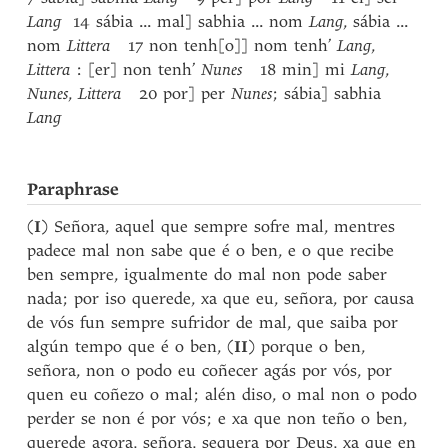
Lang
14 sábia ... mal] sabhia ... nom
Lang
, sábia ...
nom
Littera
17 non tenh[o]] nom tenh’
Lang
,
Littera
: [er] non tenh’
Nunes
18 min] mi
Lang
,
Nunes
,
Littera
20 por] per
Nunes
; sábia] sabhia
Lang
Paraphrase
(
I
) Señora, aquel que sempre sofre mal, mentres
padece mal non sabe que é o ben, e o que recibe
ben sempre, igualmente do mal non pode saber
nada; por iso querede, xa que eu, señora, por causa
de vós fun sempre sufridor de mal, que saiba por
algún tempo que é o ben, (
II
) porque o ben,
señora, non o podo eu coñecer agás por vós, por
quen eu coñezo o mal; alén diso, o mal non o podo
perder se non é por vós; e xa que non teño o ben,
querede agora, señora, sequera por Deus, xa que en