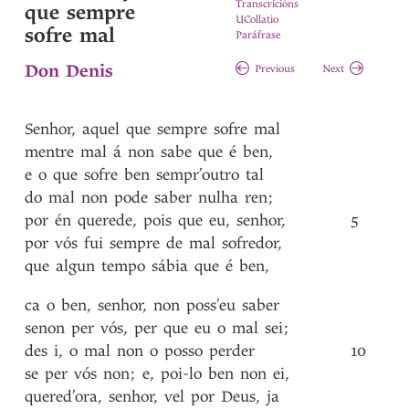
Transcricións
que sempre
UCollatio
sofre mal
Paráfrase
Don Denis
Previous
Next
Senhor
,
aquel
que
sempre
sofre
mal
mentre
mal
á
non
sabe
que
é
ben
,
e
o
que
sofre
ben
sempr’outro
tal
do
mal
non
pode
saber
nulha
ren
;
por
én
querede
,
pois
que
eu
,
senhor
,
5
por
vós
fui
sempre
de
mal
sofredor
,
que
algun
tempo
sábia
que
é
ben
,
ca
o
ben
,
senhor
,
non
poss’eu
saber
senon
per
vós
,
per
que
eu
o
mal
sei
;
des
i
,
o
mal
non
o
posso
perder
10
se
per
vós
non
;
e
,
poi-lo
ben
non
ei
,
quered’ora
,
senhor
,
vel
por
Deus
,
ja