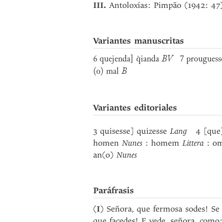
III.
Antoloxías: Pimpão (1942: 47)
Variantes manuscritas
6 quejenda] q̄ianda
BV
7 prouguess
(o) mal
B
Variantes editoriales
3 quisesse] quizesse
Lang
4 [que
homen
Nunes
: homem
Littera
: 
an(o)
Nunes
Paráfrasis
(
I
) Señora, que fermosa sodes! Se
que facedes! E vede, señora, como: