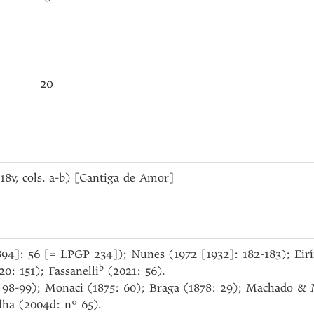
20
. 18v, cols. a-b) [Cantiga de Amor]
894]: 56 [= LPGP 234]); Nunes (1972 [1932]: 182-183); Eirín
b
0: 151); Fassanelli
(2021: 56).
98-99); Monaci (1875: 60); Braga (1878: 29); Machado & M
lha (2004d: nº 65).