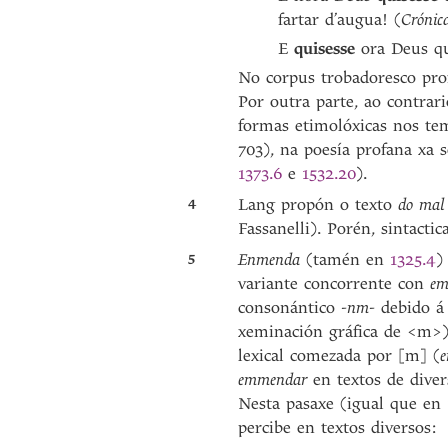
fartar d’augua! (
Crónic
E
quisesse
ora Deus qu
No corpus trobadoresco pr
Por outra parte, ao contrar
formas etimolóxicas nos te
703), na poesía profana xa
1373.6
e
1532.20
).
4
Lang propón o texto
do mal 
Fassanelli). Porén, sintact
5
Enmenda
(tamén en
1325.4
)
variante concorrente con
em
consonántico
-nm-
debido á 
xeminación gráfica de <m>)
lexical comezada por [m] (
e
emmendar
en textos de diver
Nesta pasaxe (igual que en
percibe en textos diversos: