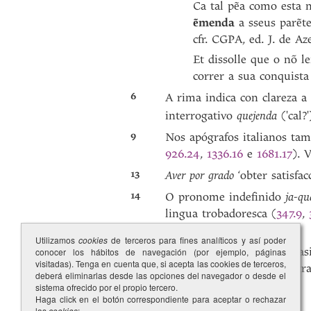
Ca tal pẽa como esta 
ẽmenda
a sseus parẽt
cfr. CGPA, ed. J. de Az
Et dissolle que o nõ le
correr a sua conquista
6
A rima indica con clareza a
interrogativo
quejenda
('cal
9
Nos apógrafos italianos ta
926.24
,
1336.16
e
1681.17
). 
13
Aver por grado
‘obter satisfa
14
O pronome indefinido
ja-qu
lingua trobadoresca (
347.9
,
nota a
33.14
.
Utilizamos
cookies
de terceros para fines analíticos y así poder
15
A variante
fremusura,
con asi
conocer los hábitos de navegación (por ejemplo, páginas
visitadas). Tenga en cuenta que, si acepta las cookies de terceros,
rexistros esporádicos nout
deberá eliminarlas desde las opciones del navegador o desde el
sistema ofrecido por el propio tercero.
Haga click en el botón correspondiente para aceptar o rechazar
las
cookies
: