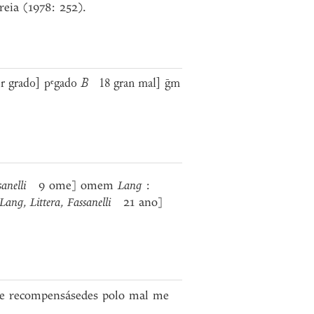
eia (1978: 252).
 grado] pᵉgado
B
18 gran mal] ḡm
anelli
9 ome] omem
Lang
:
Lang
,
Littera
,
Fassanelli
21 ano]
 me recompensásedes polo mal me