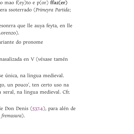
r o mao f(ey)to e p(or)
ffaz(er)
era ssoterrado (
Primeyra Partida
;
sonrra que lle auya feyta, en lle
Lorenzo).
ariante do pronome
asalizada en V (véxase tamén
se única, na lingua medieval.
go, un pouco’, ten certo uso na
n xeral, na lingua medieval. Cfr.
de Don Denis (
537.4
), para alén de
.
fremusura
).