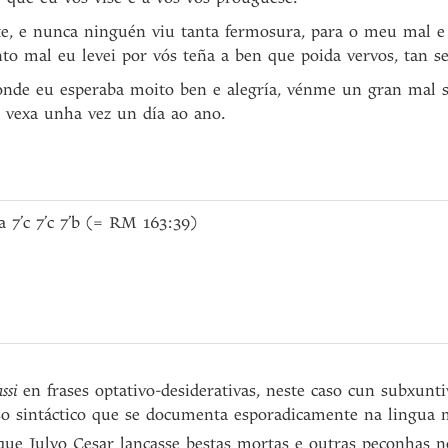
e, e nunca ninguén viu tanta fermosura, para o meu mal e a
nto mal eu levei por vós teña a ben que poida vervos, tan 
onde eu esperaba moito ben e alegría, vénme un gran mal 
s vexa unha vez un día ao ano.
a 7’c 7’c 7’b (= RM 163:39)
ssi
en frases optativo-desiderativas, neste caso cun subxunti
so sintáctico que se documenta esporadicamente na lingua 
que Julyo Cesar lançasse bestas mortas e outras peçonhas no