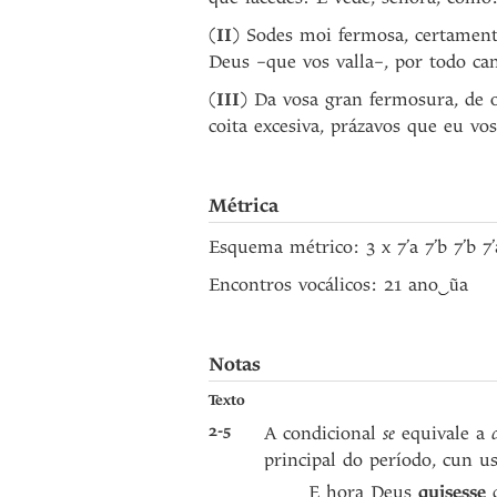
(
II
) Sodes moi fermosa, certament
Deus –que vos valla–, por todo ca
(
III
) Da vosa gran fermosura, de 
coita excesiva, prázavos que eu vo
Métrica
Esquema métrico: 3 x 7’a 7’b 7’b 7’
Encontros vocálicos: 21 ano
‿
ũa
Notas
Texto
2-5
A condicional
se
equivale a
a
principal do período, cun u
E hora Deus
quisesse