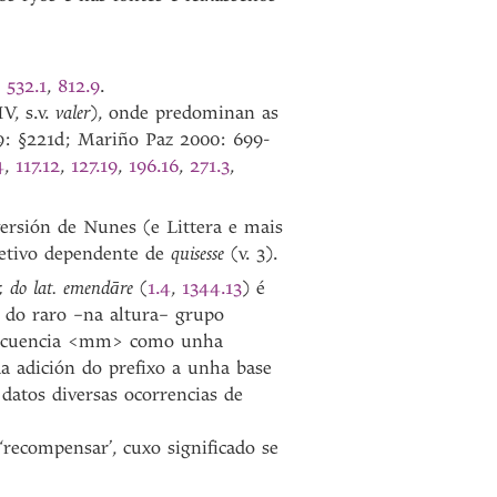
,
532.1
,
812.9
.
V, s.v.
valer
), onde predominan as
9: §221d; Mariño Paz 2000: 699-
4
,
117.12
,
127.19
,
196.16
,
271.3
,
versión de Nunes (e Littera e mais
etivo dependente de
quisesse
(v. 3).
 do lat.
emendāre
(
1.4
,
1344.13
) é
n do raro –na altura– grupo
secuencia <mm> como unha
a adición do prefixo a unha base
 datos diversas ocorrencias de
‘recompensar’, cuxo significado se