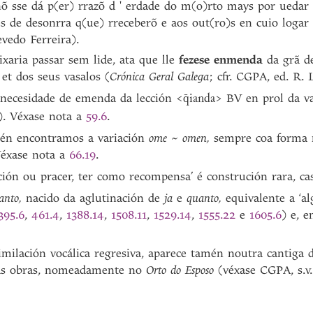
nõ sse dá p(er) rrazõ d ' erdade do m(o)rto mays por ueda
es de desonrra q(ue) rreceberõ e aos out(ro)s en cuio logar 
evedo Ferreira).
ixaria passar sem lide, ata que lle
fezese enmenda
da grã de
 et dos seus vasalos (
Crónica Geral Galega
; cfr. CGPA, ed. R. 
 necesidade de emenda da lección <
> BV en prol da v
q̄ianda
?'). Véxase nota a
59.6
.
mén encontramos a variación
ome
~
omen,
sempre coa forma n
Véxase nota a
66.19
.
cción ou pracer, ter como recompensa’ é construción rara, ca
anto,
nacido da aglutinación de
ja
e
quanto,
equivalente a ‘al
395.6
,
461.4
,
1388.14
,
1508.11
,
1529.14
,
1555.22
e
1605.6
) e, e
milación vocálica regresiva, aparece tamén noutra cantiga 
ras obras, nomeadamente no
Orto do Esposo
(véxase CGPA, s.v