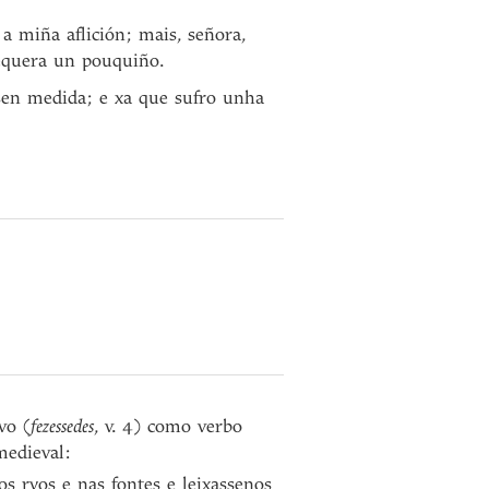
 miña aflición; mais, señora,
sequera un pouquiño.
sen medida; e xa que sufro unha
vo (
fezessedes
, v. 4) como verbo
medieval:
s ryos e nas fontes e leixassenos