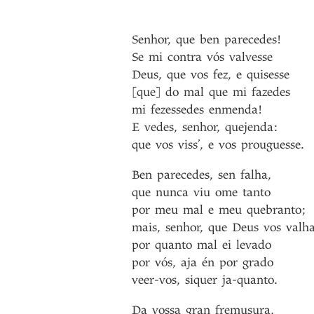
Senhor
,
que
ben
parecedes!
Se
mi
contra
vós
valvesse
Deus
,
que
vos
fez
,
e
quisesse
[que]
do
mal
que
mi
fazedes
mi
fezessedes
enmenda!
E
vedes
,
senhor
,
quejenda
:
que
vos
viss’
,
e
vos
prouguesse
.
Ben
parecedes
,
sen
falha
,
que
nunca
viu
ome
tanto
por
meu
mal
e
meu
quebranto
;
mais
,
senhor
,
que
Deus
vos
valh
por
quanto
mal
ei
levado
por
vós
,
aja
én
por
grado
veer-vos
,
siquer
ja-quanto
.
Da
vossa
gran
fremusura
,