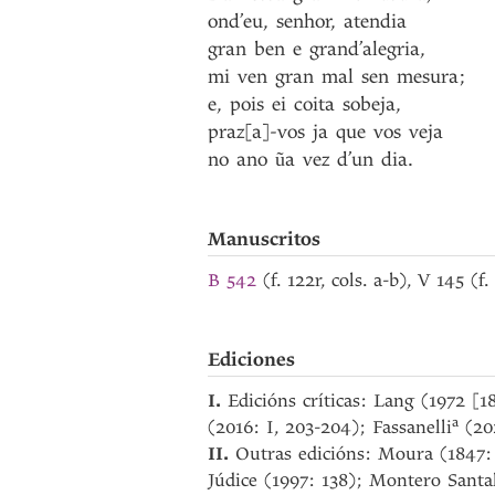
ond’eu
,
senhor
,
atendia
gran
ben
e
grand’alegria
,
mi
ven
gran
mal
sen
mesura
;
e
,
pois
ei
coita
sobeja
,
praz[a]-vos
ja
que
vos
veja
no
ano
ũa
vez
d’un
dia
.
Manuscritos
B 542
(f. 122r, cols. a-b), V 145 (f
Ediciones
I.
Edicións críticas: Lang (1972 [1
a
(2016: I, 203-204); Fassanelli
(202
II.
Outras edicións: Moura (1847: 
Júdice (1997: 138); Montero Santa