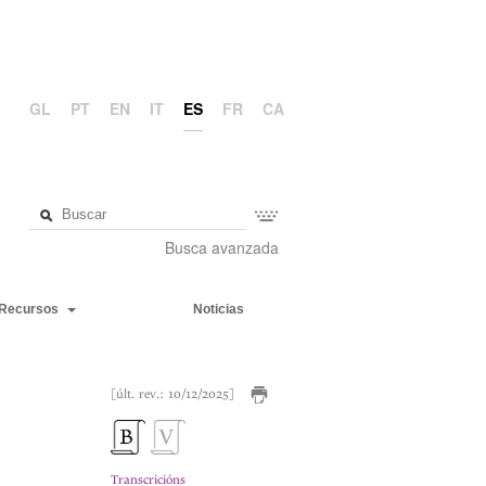
GL
PT
EN
IT
ES
FR
CA
Busca avanzada
Recursos
Noticias
[últ. rev.: 10/12/2025]
Transcricións