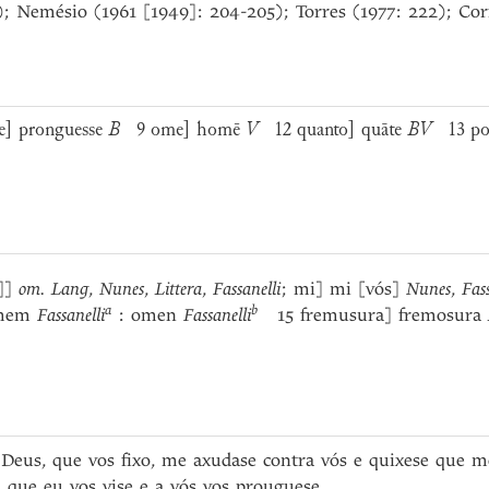
; Nemésio (1961 [1949]: 204-205); Torres (1977: 222); Corr
e] pronguesse
B
9 ome] homē
V
12 quanto] quāte
BV
13 por
]]
om. Lang
,
Nunes
,
Littera
,
Fassanelli
; mi] mi [vós]
Nunes
,
Fass
a
b
omem
Fassanelli
: omen
Fassanelli
15 fremusura] fremosura
 Deus, que vos fixo, me axudase contra vós e quixese que
 que eu vos vise e a vós vos prouguese.