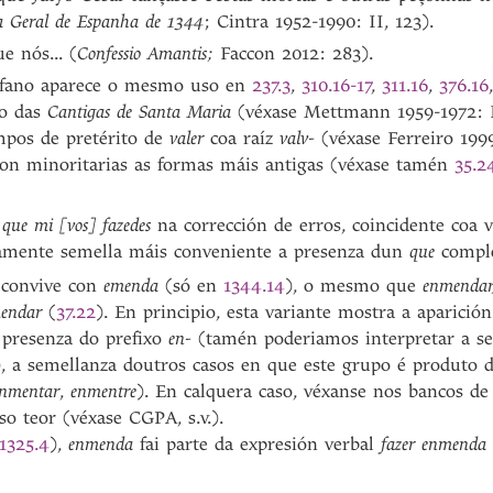
a Geral de Espanha de 1344
; Cintra 1952-1990: II, 123).
e nós... (
Confessio Amantis;
Faccon 2012: 283).
ofano aparece o mesmo uso en
237.3
,
310.16-17
,
311.16
,
376.16
io das
Cantigas de Santa Maria
(véxase Mettmann 1959-1972: I
mpos de pretérito de
valer
coa raíz
valv-
(véxase Ferreiro 199
 son minoritarias as formas máis antigas (véxase tamén
35.2
que mi [vos] fazedes
na corrección de erros, coincidente coa 
icamente semella máis conveniente a presenza dun
que
compl
 convive con
emenda
(só en
1344.14
), o mesmo que
enmendar,
endar
(
37.22
). En principio, esta variante mostra a aparició
presenza do prefixo
en-
(tamén poderiamos interpretar a 
, a semellanza doutros casos en que este grupo é produto d
nmentar
,
enmentre
). En calquera caso, véxanse nos bancos de
so teor (véxase CGPA, s.v.).
1325.4
),
enmenda
fai parte da expresión verbal
fazer enmenda