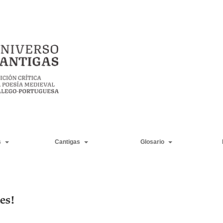
s
Cantigas
Glosario
es!