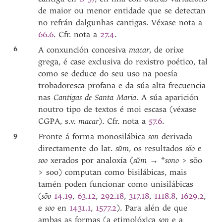
de maior ou menor entidade que se detectan
no refrán dalgunhas cantigas. Véxase nota a
66.6
. Cfr. nota a
27.4
.
6
A conxunción concesiva
macar
, de orixe
grega, é case exclusiva do rexistro poético, tal
como se deduce do seu uso na poesía
trobadoresca profana e da súa alta frecuencia
nas
Cantigas de Santa Maria
. A súa aparición
noutro tipo de textos é moi escasa (véxase
CGPA, s.v.
macar
). Cfr. nota a
57.6
.
9
Fronte á forma monosilábica
son
derivada
directamente do lat.
sŭm
, os resultados
sõo
e
soo
xerados por analoxía (
sŭm
→ *
sono
> sõo
> soo) computan como bisilábicas, mais
tamén poden funcionar como unisilábicas
(
sõo
14.19
,
63.12
,
292.18
,
317.18
,
1118.8
,
1629.2
,
e
soo
en
1431.1
,
1577.2
). Para alén de que
ambas as formas (a etimolóxica
son
e a