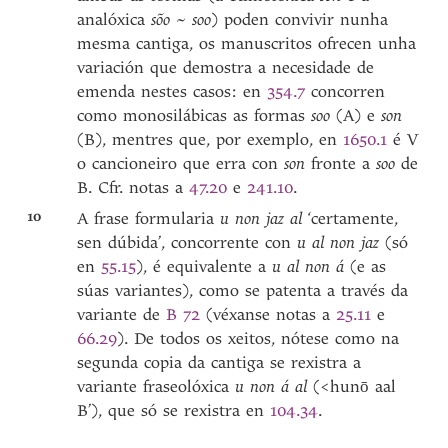
analóxica
sõo
~
soo
) poden convivir nunha
mesma cantiga, os manuscritos ofrecen unha
variación que demostra a necesidade de
emenda nestes casos: en
354.7
concorren
como monosilábicas as formas
soo
(A) e
son
(B), mentres que, por exemplo, en
1650.1
é V
o cancioneiro que erra con
son
fronte a
soo
de
B. Cfr. notas a
47.20
e
241.10
.
10
A frase formularia
u non jaz al
‘certamente,
sen dúbida’, concorrente con
u al non jaz
(só
en
55.15
), é equivalente a
u al non á
(e as
súas variantes), como se patenta a través da
variante de
B 72
(véxanse notas a
25.11
e
66.29
). De todos os xeitos, nótese como na
segunda copia da cantiga se rexistra a
variante fraseolóxica
u non á al
(<hunō aal
B’), que só se rexistra en
104.34
.