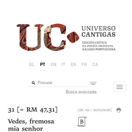
GL
PT
EN
IT
ES
FR
CA
Toggl
Busca avanzada
navig
31 [= RM 47,31]
[últ. rev.: 20/01/2026]
Vedes, fremosa
mia senhor