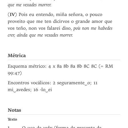
que me vexades morrer.
(
IV
) Pois eu entendo, miña señora, o pouco
proveito que me ten dicirvos o grande amor que
vos teño, non vos falarei diso,
pois non me habedes
crer, aínda que me vexades morrer.
Métrica
Esquema métrico: 4 x 8a 8b 8a 8b 8C 8C (= RM
99:47)
Encontros vocálicos: 2 seguramente
‿
o; 11
mi
‿
avedes; 16 -lo
‿
ei
Notas
Texto
1
O uso de
vedes
(forma de presente de