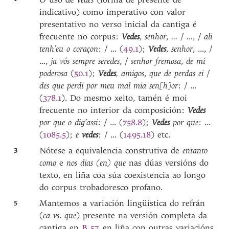
indicativo) como imperativo con valor
presentativo no verso inicial da cantiga é
frecuente no corpus:
Vedes
,
senhor
,
...
/
...
, /
ali
tenh’eu o coraçon
:
/
... (
49.1
);
Vedes
,
senhor
,
..., /
...,
ja vós sempre seredes
, /
senhor fremosa
,
de mí
poderosa
(
50.1
);
Vedes
, amigos
,
que de perdas ei
/
des que perdi por meu mal mia sen[h]or
: / ...
(
378.1
). Do mesmo xeito, tamén é moi
frecuente no interior da composición:
Vedes
por que o dig’assi
: / ... (
758.8
);
Vedes
por que
: ...
(
1085.5
);
e
vedes
: / ... (
1495.18
) etc.
3
Nótese a equivalencia construtiva de
entanto
como
e
nos dias (en) que
nas dúas versións do
texto, en liña coa súa coexistencia ao longo
do corpus trobadoresco profano.
5
Mantemos a variación lingüística do refrán
(
ca vs
.
que
) presente na versión completa da
cantiga en
B 57
, en liña con outras variacións