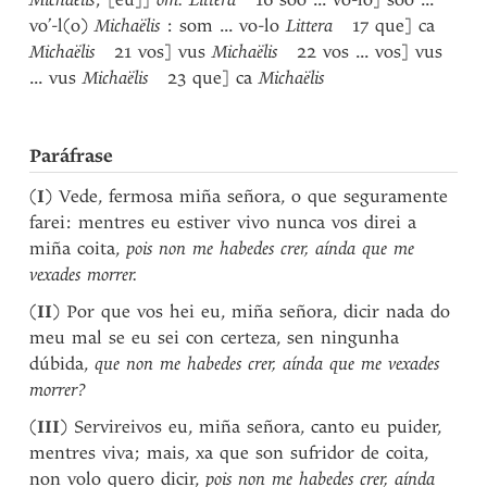
vo’-l(o)
Michaëlis
: som ... vo-lo
Littera
17 que] ca
Michaëlis
21 vos] vus
Michaëlis
22 vos ... vos] vus
... vus
Michaëlis
23 que] ca
Michaëlis
Paráfrase
(
I
) Vede, fermosa miña señora, o que seguramente
farei: mentres eu estiver vivo nunca vos direi a
miña coita,
pois non me habedes crer, aínda que me
vexades morrer.
(
II
) Por que vos hei eu, miña señora, dicir nada do
meu mal se eu sei con certeza, sen ningunha
dúbida,
que non me habedes crer, aínda que me vexades
morrer?
(
III
) Servireivos eu, miña señora, canto eu puider,
mentres viva; mais, xa que son sufridor de coita,
non volo quero dicir,
pois non me habedes crer, aínda