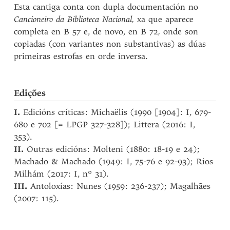
Esta cantiga conta con dupla documentación no
Cancioneiro da Biblioteca Nacional,
xa que aparece
completa en B 57 e, de novo, en B 72
,
onde son
copiadas (con variantes non substantivas) as dúas
primeiras estrofas en orde inversa.
Edições
I.
Edicións críticas: Michaëlis (1990 [1904]: I, 679-
680 e 702 [= LPGP 327-328]); Littera (2016: I,
353).
II.
Outras edicións: Molteni (1880: 18-19 e 24);
Machado & Machado (1949: I, 75-76 e 92-93); Rios
Milhám (2017: I, nº 31).
III.
Antoloxías: Nunes (1959: 236-237); Magalhães
(2007: 115).