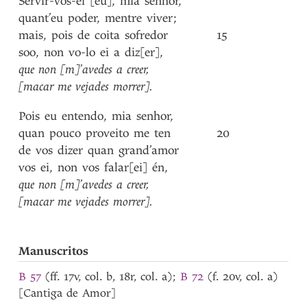
Servir-vos-ei
[eu]
,
mia
senhor
,
quant’eu
poder
,
mentre
viver
;
mais
,
pois
de
coita
sofredor
15
soo
,
non
vo-lo
ei
a
diz[er]
,
que
non
[m]’avedes
a
creer
,
[macar
me
vejades
morrer]
.
Pois
eu
entendo
,
mia
senhor
,
quan
pouco
proveito
me
ten
20
de
vos
dizer
quan
grand’amor
vos
ei
,
non
vos
falar[ei]
én
,
que
non
[m]’avedes
a
creer
,
[macar
me
vejades
morrer]
.
Manuscritos
B 57
(ff. 17v, col. b, 18r, col. a);
B 72
(f. 20v, col. a)
[Cantiga de Amor]