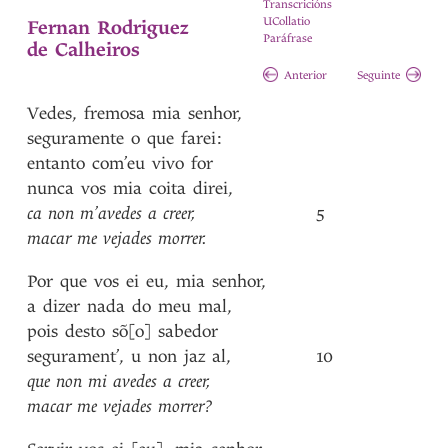
Transcricións
UCollatio
Fernan Rodriguez
Paráfrase
de Calheiros
Anterior
Seguinte
Vedes
,
fremosa
mia
senhor
,
seguramente
o
que
farei
:
entanto
com’eu
vivo
for
nunca
vos
mia
coita
direi
,
ca
non
m’avedes
a
creer
,
5
macar
me
vejades
morrer
.
Por
que
vos
ei
eu
,
mia
senhor
,
a
dizer
nada
do
meu
mal
,
pois
desto
sõ[o]
sabedor
segurament’
,
u
non
jaz
al
,
10
que
non
mi
avedes
a
creer
,
macar
me
vejades
morrer?