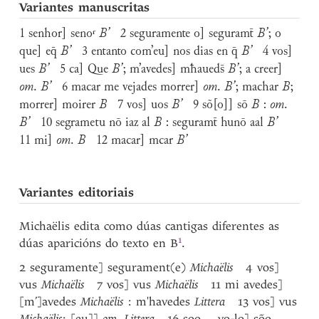
Variantes manuscritas
1 senhor] senoʳ
B’
2 seguramente o] seguramt̄
B’
; o
que] eq̄
B’
3 entanto com’eu] nos dias en q̄
B’
4 vos]
ues
B’
5 ca] Que
B’
; m’avedes] mħaueds̄
B’
; a creer]
om
.
B’
6 macar me vejades morrer]
om
.
B’
; machar
B
;
morrer] moirer
B
7 vos] uos
B’
9 sõ[o]] sō
B
:
om
.
B’
10 segrametu nō iaz al
B
: seguramt̄ hunō aal
B’
11 mi]
om
.
B
12 macar] mcar
B’
Variantes editoriais
Michaëlis edita como dúas cantigas diferentes as
1
dúas aparicións do texto en
B
.
2 seguramente] segurament(e)
Michaëlis
4 vos]
vus
Michaëlis
7 vos] vus
Michaëlis
11 mi avedes]
[m’]avedes
Michaëlis
: m'havedes
Littera
13 vos] vus
Michaëlis
; [eu]]
om. Littera
16 soo ... vo-lo] sõo ...