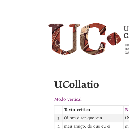
UCollatio
Modo vertical
Texto crítico
B
1
Oi ora dizer que ven
Oy
2
meu amigo, de que eu ei
me