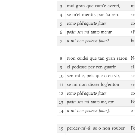
3
mui gran queixum’e averei,
mu
4
se m’el mentir, por ũa ren:
se
5
como pôd’aquesto fazer,
co
6
poder sen mí tanto morar
⌈
P
7
u mi non podesse falar?
hu
8
Non cuidei que tan gran sazon
No
9
el podesse per ren guarir
el
10
sen mí e, pois que o eu vir,
se
11
se mi non disser log’enton
se
12
como pôd’aquesto fazer,
co
13
poder sen mí tanto mo[rar
Po
14
u mi non podesse falar],
< 
15
perder-m’-á: se o non souber
Pe