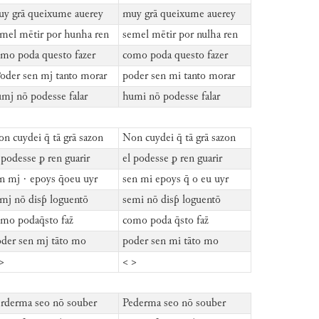
y grā queixume auerey
muy grā queixume auerey
mel mētir por hunha ren
semel mētir por nulha ren
mo poda questo fazer
como poda questo fazer
oder sen mj tanto morar
poder sen mi tanto morar
mj nō podesse falar
humi nō podesse falar
n cuydei q̄ tā grā sazon
Non cuydei q̄ tā grā sazon
 podesse ꝑ ren guarir
el podesse ꝑ ren guarir
n mj · epoys q̄oeu uyr
sen mi epoys q̄ o eu uyr
mj nō disƥ loguentō
semi nō disƥ loguentō
mo podaq̄sto faz̄
como poda q̄sto faz̄
der sen mj tāto mo
poder sen mi tāto mo
>
< >
rderma seo nō souber
Pederma seo nō souber