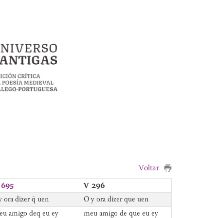
Voltar
 695
V 296
 ora dizer q̄ uen
O y ora dizer que uen
u amigo deq̄ eu ey
meu amigo de que eu ey