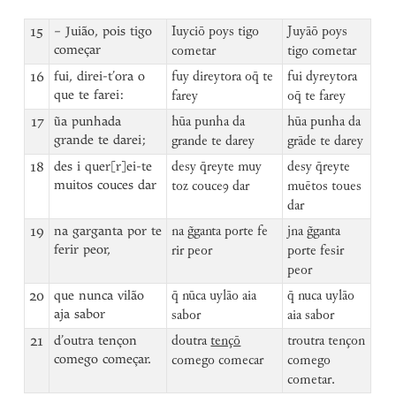
15
– Juião, pois tigo
Iuyciō poys tigo
Juyāō poys
começar
cometar
tigo cometar
16
fui, direi-t’ora o
fuy direytora oq̄ te
fui dyreytora
que te farei:
farey
oq̄ te farey
17
ũa punhada
hūa punha da
hūa punha da
grande te darei;
grande te darey
grāde te darey
18
des i quer[r]ei-te
desy q̄reyte muy
desy q̄reyte
muitos couces dar
toz couceꝯ dar
muētos toues
dar
19
na garganta por te
na g̃ganta porte fe
jna g̃ganta
ferir peor,
rir peor
porte fesir
peor
20
que nunca vilão
q̄ nūca uylāo aia
q̄ nuca uylāo
aja sabor
sabor
aia sabor
21
d’outra tençon
doutra
tençō
troutra tençon
comego começar.
comego comecar
comego
cometar.