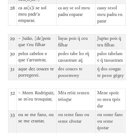
28
ca as[s]i se sol
ca asy se sol meu
caasy sesol
meu padr’a
padra enparar
meu padra en
emparar.
parar
29
– Juião, [de]pois
Iuyas pois q̄ ceu
Jupⁱao pois q̄
que t’eu filhar
filhar
teu filhar.
30
pelos cabelos e
pedes tabe lez rq̄
palos tabelam
que t’arrastrar,
cassastrare aq̄
ꞇ q̄ tassastrara
31
aque dez couces te
des couces te
q̄ dos cougas
porregerei.
possetrerey
te pesse gēgey
32
– Meen Rodriguiz,
Mēa rrōiz semen
Mene spoīz
se m’eu trosquiar,
trōsqⁱar
so meu tpōs
dar
33
ou se me fano, ou
ou seme fano ou
ou some fano
se me crastar,
seme cr̃ostar
ou seme
q̄ostar