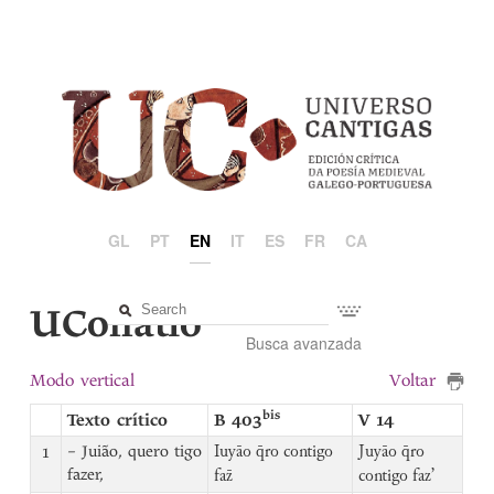
GL
PT
EN
IT
ES
FR
CA
UCollatio
Busca avanzada
Modo vertical
Voltar
bis
Texto crítico
B 403
V 14
1
– Juião, quero tigo
Iuyāo q̄ro contigo
Juyāo q̄ro
fazer,
faz̄
contigo faz’