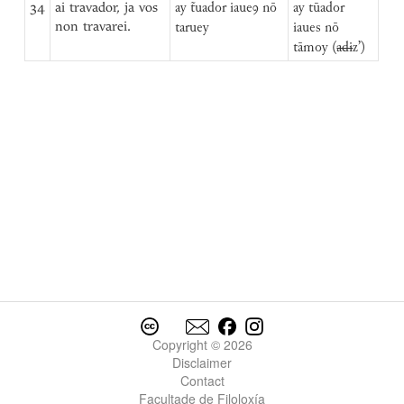
34
ai travador, ja vos
ay t̃uador iaueꝯ nō
ay tūador
non travarei.
taruey
iaues nō
tāmoy (
adi
z’)
Copyright © 2026
Disclaimer
Contact
Facultade de Filoloxía