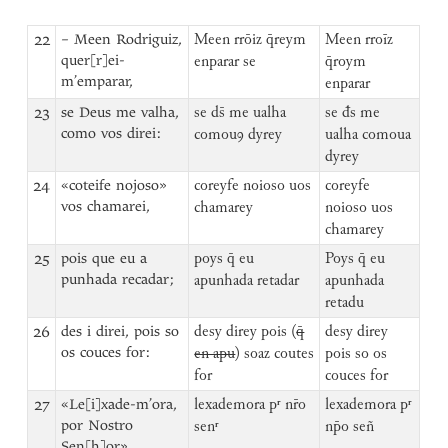
22
– Meen Rodriguiz,
Meen rrōiz q̄reym
Meen rroīz
quer[r]ei-
enparar se
q̄roym
m’emparar,
enparar
23
se Deus me valha,
se ds̄ me ualha
se đs me
como vos direi:
comouꝯ dyrey
ualha comoua
dyrey
24
«coteife nojoso»
coreyfe noioso uos
coreyfe
vos chamarei,
chamarey
noioso uos
chamarey
25
pois que eu a
poys q̄ eu
Poys q̄ eu
punhada recadar;
apunhada retadar
apunhada
retadu
26
des i direi, pois so
desy direy pois (
q̄
desy direy
os couces for:
en apu
) soaz coutes
pois so os
for
couces for
27
«Le[i]xade-m’ora,
lexademora pʳ nr̄o
lexademora pʳ
por Nostro
senʳ
np̄o señ
Sen[h]or»,