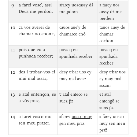
9
a farei vosc’, assi
afarey uoscassy ds̄
a farey uos
Deus me perdon,
me ꝑdom
cassy dz̄ me
perdem
10
ca vos averei de
cauos aue’y de
tauos auey de
chamar «cochon»,
chamarco chō
chamar
cochon
11
pois que eu a
poys q̄ eu
poys q̄ eu
punhada receber;
apunhada receber
apunlxida
receber
12
des i trobar-vos-ei
desy tᵒbar uos ey
desy tᵉbar uos
mui mal assaz,
muy mal assaz
ey muy mal
assam
13
e atal entençon, se
ꞇ̄ atal entēcō se
et atal
a vós praz,
auez p̃z
entengō se
auos p̄z
14
a farei vosco mui
afarey
uosco
muy
a farey uosco
sen meu prazer.
s
en meu praz
muy sen men
praz̄