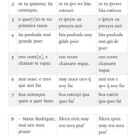
2
se tu quiseres, ũa
se tu qⁱse res hūa
se tu qⁱseres
entençon,
entencō
hūa entēcon
3
e quer[r]ei-te na
et q̄reyte na
ꞇ q̄reyte na
primeira razon
pⁱmeyra razō
pⁱmeyra razō
4
ũa punhada mui
hūa punhada muy
hūa punhada
grande poer
grāde poer
mui grā de
poer
5
eno rostr[o], e
eno rostre
eno rostre
chamar-te rapaz
chamarte rrapaz.
chamarte
trapaz
6
mui mao; e creo
muy maor creo q̄
mui mas ꞇ
que assi faz
assy faz
qeo q̄ assy faz
7
boa entençon
boa entençō q̄na
boa entētō
quen a quer fazer.
quer faz’
q̄na quer faz̄
8
– Meen Rodriguiz,
Meen rrōiz muy
Meen spoīz
mui sen meu
sen meu praz’
muy sen meu
prazer
praz’