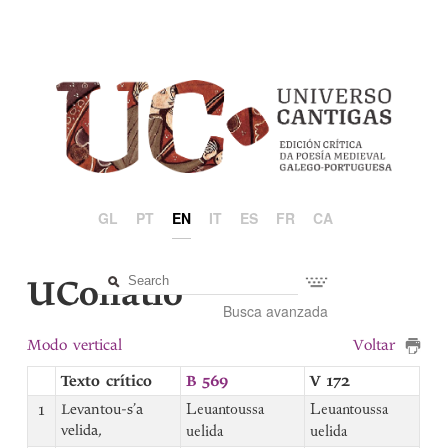
GL
PT
EN
IT
ES
FR
CA
UCollatio
Busca avanzada
Modo vertical
Voltar
Texto crítico
B 569
V 172
1
Levantou-s’a
Leuantoussa
Leuantoussa
velida,
uelida
uelida