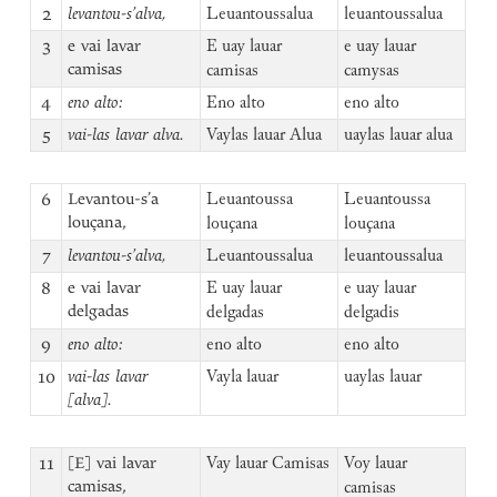
2
levantou-s’alva,
Leuantoussalua
leuantoussalua
3
e vai lavar
E uay lauar
e uay lauar
camisas
camisas
camysas
4
eno alto:
Eno alto
eno alto
5
vai-las lavar alva.
Vaylas lauar Alua
uaylas lauar alua
6
Levantou-s’a
Leuantoussa
Leuantoussa
louçana,
louçana
louçana
7
levantou-s’alva,
Leuantoussalua
leuantoussalua
8
e vai lavar
E uay lauar
e uay lauar
delgadas
delgadas
delgadis
9
eno alto:
eno alto
eno alto
10
vai-las lavar
Vayla lauar
uaylas lauar
[alva].
11
[E] vai lavar
Vay lauar Camisas
Voy lauar
camisas,
camisas