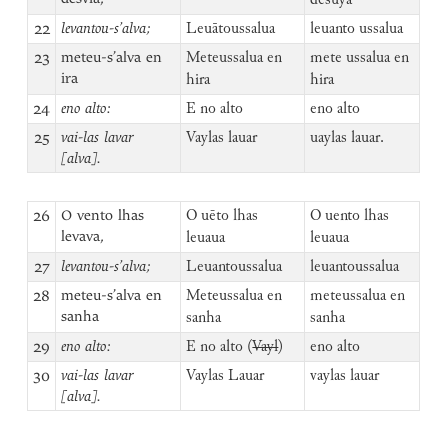
desuya
22
levantou-s’alva;
Leuātoussalua
leuanto ussalua
23
meteu-s’alva en
Meteussalua en
mete ussalua en
ira
hira
hira
24
eno alto:
E no alto
eno alto
25
vai-las lavar
Vaylas lauar
uaylas lauar.
[alva].
26
O vento lhas
O uēto lhas
O uento lhas
levava,
leuaua
leuaua
27
levantou-s’alva;
Leuantoussalua
leuantoussalua
28
meteu-s’alva en
Meteussalua en
meteussalua en
sanha
sanha
sanha
29
eno alto:
E no alto (
Vayl
)
eno alto
30
vai-las lavar
Vaylas Lauar
vaylas lauar
[alva].