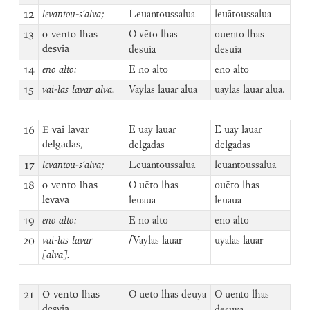
12
levantou-s’alva;
Leuantoussalua
leuātoussalua
13
o vento lhas
O vēto lhas
ouento lhas
desvia
desuia
desuia
14
eno alto:
E no alto
eno alto
15
vai-las lavar alva.
Vaylas lauar alua
uaylas lauar alua.
16
E vai lavar
E uay lauar
E uay lauar
delgadas,
delgadas
delgadas
17
levantou-s’alva;
Leuantoussalua
leuantoussalua
18
o vento lhas
O uēto lhas
ouēto lhas
levava
leuaua
leuaua
19
eno alto:
E no alto
eno alto
20
vai-las lavar
⌈
Vaylas lauar
uyalas lauar
[alva].
21
O vento lhas
O uēto lhas deuya
O uento lhas
desvia,