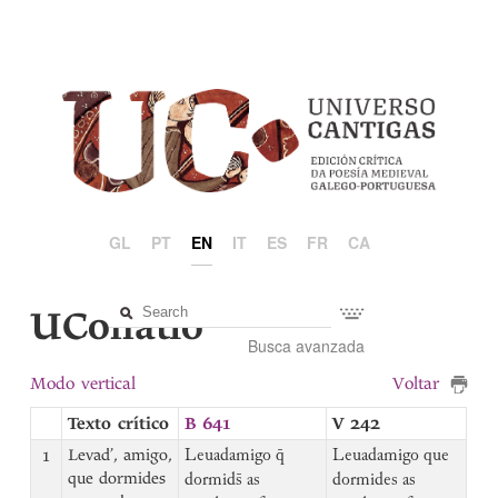
GL
PT
EN
IT
ES
FR
CA
UCollatio
Busca avanzada
Modo vertical
Voltar
Texto crítico
B 641
V 242
1
Levad’, amigo,
Leuadamigo q̄
Leuadamigo que
que dormides
dormids̄ as
dormides as