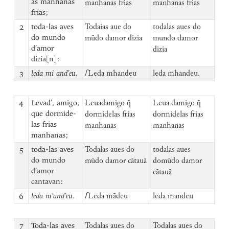
as manhanas
manhanas frias
manhanas frias
frias;
2
toda-las aves
Todaias aue do
todalas aues do
do mundo
mūdo damor dizia
mundo damor
d’amor
dizia
dizia[n]:
3
leda mi and’eu.
⌈
Leda mhandeu
leda mhandeu.
4
Levad’, amigo,
Leuadamigo q̄
Leua damigo q̄
que dormide-
dormidelas frias
dormidelas frias
las frias
manhanas
manhanas
manhanas;
5
toda-las aves
Todalas aues do
todalas aues
do mundo
mūdo damor cātauā
domūdo damor
d’amor
cātauā
cantavan:
6
leda m’and’eu.
⌈
Leda mādeu
leda mandeu
7
Toda-las aves
Todalas aues do
Todalas aues do