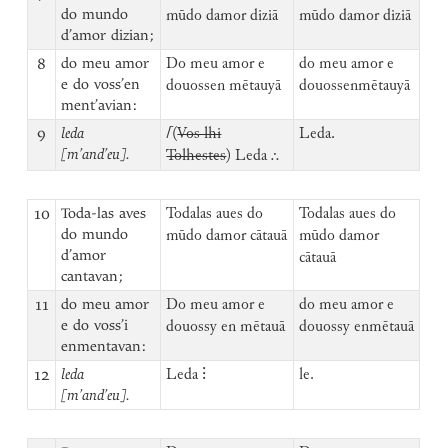
do mundo
mūdo damor diziā
mūdo damor diziā
d’amor dizian;
8
do meu amor
Do meu amor e
do meu amor e
e do voss’en
douossen mētauyā
douossenmētauyā
ment’avian:
9
leda
⌈
(
Vos lhi
Leda.
[m’and’eu].
Tolhestes
) Leda ⸫
10
Toda-las aves
Todalas aues do
Todalas aues do
do mundo
mūdo damor cātauā
mūdo damor
d’amor
cātauā
cantavan;
11
do meu amor
Do meu amor e
do meu amor e
e do voss’i
douossy en mētauā
douossy enmētauā
enmentavan:
12
leda
Leda ⁝
le.
[m’and’eu].