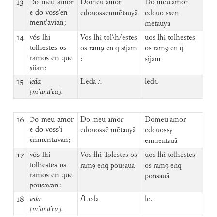
13
Do meu amor
Domeu amor
Do meu amor
e do voss’en
edouossenmētauyā
edouo ssen
ment’avian;
mētauyā
14
vós lhi
Vos lhi tol\h/estes
uos lhi tolhestes
tolhestes os
os ramꝯ en q̄ sijam
os ramꝯ en q̄
ramos en que
:
sijam
siian:
15
leda
Leda ⸫
leda.
[m’and’eu].
16
Do meu amor
Do meu amor
Domeu amor
e do voss’i
edouossē mētauyā
edouossy
enmentavan;
enmentauā
17
vós lhi
Vos lhi Tolestes os
uos lhi tolhestes
tolhestes os
ramꝯ enq̄ pousauā
os ramꝯ enq̄
ramos en que
ponsauā
pousavan:
18
leda
⌈
Leda
le.
[m’and’eu].