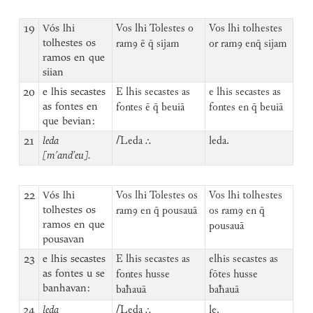
19
Vós lhi
Vos lhi Tolestes o
Vos lhi tolhestes
tolhestes os
ramꝯ ē q̄ sijam
or ramꝯ enq̄ sijam
ramos en que
siian
20
e lhis secastes
E lhis secastes as
e lhis secastes as
as fontes en
fontes ē q̄ beuiā
fontes en q̄ beuiā
que bevian:
21
leda
⌈
Leda ⸫
leda.
[m’and’eu].
22
Vós lhi
Vos lhi Tolestes os
Vos lhi tolhestes
tolhestes os
ramꝯ en q̄ pousauā
os ramꝯ en q̄
ramos en que
pousauā
pousavan
23
e lhis secastes
E lhis secastes as
elhis secastes as
as fontes u se
fontes husse
fōtes husse
banhavan:
baħauā
baħauā
24
leda
⌈
Leda ⸫
le.