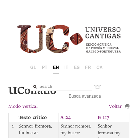
GL
PT
EN
IT
ES
FR
CA
UCollatio
Busca avanzada
Modo vertical
Voltar
Texto crítico
A 24
B 117
1
Sennor fremosa,
Sennor fremosa
Senhor
fui buscar
fuy buscar
fremosa fuy