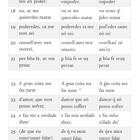
ten en poder;
empoder.
enpoder
18
ou, se me
ou se me
ou seme qⁱ
quiserdes matar,
quiserdes matar.
ƥdes matar
19
poderedes, ca me
poderedes ca me
pod’edes came
non sei
nō sei.
nō sei
20
consell’aver nen
consell auer nen
coselhau’ nē
viverei,
uiuerei.
uiu’ey
21
per bõa fe, se vos
ꝑ bōa fe se uꝯ
ꝑ bōa fe seuꝯ
pesar.
pessar.
pesar
22
E gran coita me
A gran coita me
A g̃m coita me
faz jurar
faz iurar. *
faz iurar
23
d’amor, que non
damor que nō
damor q̄ nō
posso sofrer,
posso soffrer
posso sofrer
24
e faz-mi a verdade
e faz mia uerdade
e faz mha
dizer
dizer.
u’dade diz’
25
(de que eu
de q̄ eu nunc
de q̄eu nūca
nunc’ousei falar)
ousei falar.
ousey falar