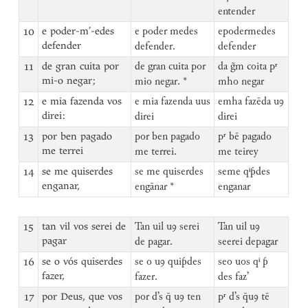
entender
10
e poder-m’-edes
e poder medes
epodermedes
defender
defender.
defender
11
de gran cuita por
de gran cuita por
da g̃m coita pʳ
mi-o negar;
mio negar. *
mho negar
12
e mia fazenda vos
e mia fazenda uus
emha fazēda uꝯ
direi:
direi
direi
13
por ben pagado
por ben pagado
pʳ bē pagado
me terrei
me terrei.
me teirey
14
se me quiserdes
se me quiserdes
seme qⁱƥdes
enganar,
engānar *
enganar
15
tan vil vos serei de
Tan uil uꝯ serei
Tan uil uꝯ
pagar
de pagar.
seerei depagar
16
se o vós quiserdes
se o uꝯ quiƥdes
seo uos qⁱ ƥ
fazer,
fazer.
des faz’
17
por Deus, que vos
por d’s q̄ uꝯ ten
pʳ d’s q̄uꝯ tē