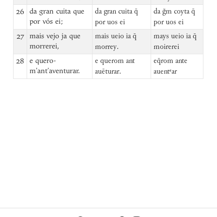
26
da gran cuita que
da gran cuita q̄
da g̃m coyta q̄
por vós ei;
por uos ei
por uos ei
27
mais vejo ja que
mais ueio ia q̄
mays ueio ia q̄
morrerei,
morrey.
moirerei
28
e quero-
e querom ant
eq̄rom ante
m’ant’aventurar.
auēturar.
auentʳar