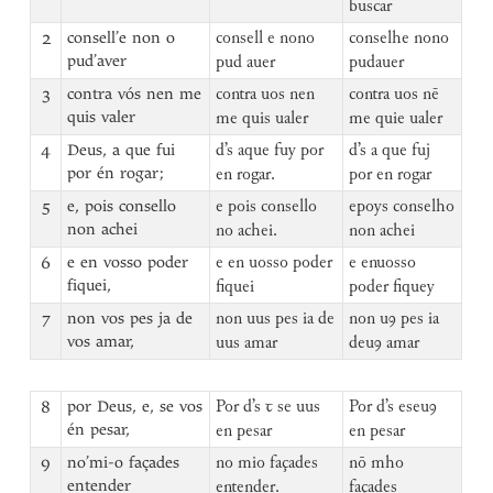
buscar
2
consell’e non o
consell e nono
conselhe nono
pud’aver
pud auer
pudauer
3
contra vós nen me
contra uos nen
contra uos nē
quis valer
me quis ualer
me quie ualer
4
Deus, a que fui
d’s aque fuy por
d’s a que fuj
por én rogar;
en rogar.
por en rogar
5
e, pois consello
e pois consello
epoys conselho
non achei
no achei.
non achei
6
e en vosso poder
e en uosso poder
e enuosso
fiquei,
fiquei
poder fiquey
7
non vos pes ja de
non uus pes ia de
non uꝯ pes ia
vos amar,
uus amar
deuꝯ amar
8
por Deus, e, se vos
Por d’s ꞇ se uus
Por d’s eseuꝯ
én pesar,
en pesar
en pesar
9
no’mi-o façades
no mio façades
nō mho
entender
entender.
façades