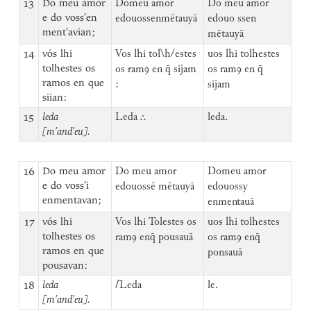
13
Do meu amor
Domeu amor
Do meu amor
e do voss’en
edouossenmētauyā
edouo ssen
ment’avian;
mētauyā
14
vós lhi
Vos lhi tol\h/estes
uos lhi tolhestes
tolhestes os
os ramꝯ en q̄ sijam
os ramꝯ en q̄
ramos en que
:
sijam
siian:
15
leda
Leda ⸫
leda.
[m’and’eu].
16
Do meu amor
Do meu amor
Domeu amor
e do voss’i
edouossē mētauyā
edouossy
enmentavan;
enmentauā
17
vós lhi
Vos lhi Tolestes os
uos lhi tolhestes
tolhestes os
ramꝯ enq̄ pousauā
os ramꝯ enq̄
ramos en que
ponsauā
pousavan:
18
leda
⌈
Leda
le.
[m’and’eu].