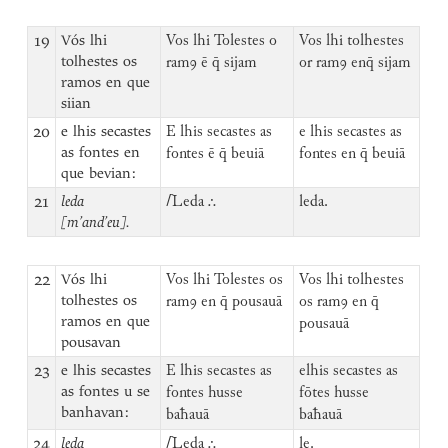
19
Vós lhi
Vos lhi Tolestes o
Vos lhi tolhestes
tolhestes os
ramꝯ ē q̄ sijam
or ramꝯ enq̄ sijam
ramos en que
siian
20
e lhis secastes
E lhis secastes as
e lhis secastes as
as fontes en
fontes ē q̄ beuiā
fontes en q̄ beuiā
que bevian:
21
leda
⌈
Leda ⸫
leda.
[m’and’eu].
22
Vós lhi
Vos lhi Tolestes os
Vos lhi tolhestes
tolhestes os
ramꝯ en q̄ pousauā
os ramꝯ en q̄
ramos en que
pousauā
pousavan
23
e lhis secastes
E lhis secastes as
elhis secastes as
as fontes u se
fontes husse
fōtes husse
banhavan:
baħauā
baħauā
24
leda
⌈
Leda ⸫
le.