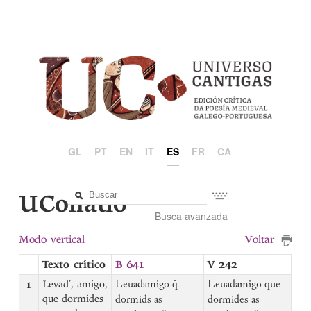
GL
PT
EN
IT
ES
FR
CA
UCollatio
Busca avanzada
Modo vertical
Voltar
Texto crítico
B 641
V 242
1
Levad’, amigo,
Leuadamigo q̄
Leuadamigo que
que dormides
dormids̄ as
dormides as