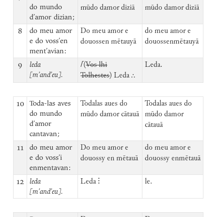
do mundo
mūdo damor diziā
mūdo damor diziā
d’amor dizian;
8
do meu amor
Do meu amor e
do meu amor e
e do voss’en
douossen mētauyā
douossenmētauyā
ment’avian:
9
leda
⌈
(
Vos lhi
Leda.
[m’and’eu].
Tolhestes
) Leda ⸫
10
Toda-las aves
Todalas aues do
Todalas aues do
do mundo
mūdo damor cātauā
mūdo damor
d’amor
cātauā
cantavan;
11
do meu amor
Do meu amor e
do meu amor e
e do voss’i
douossy en mētauā
douossy enmētauā
enmentavan:
12
leda
Leda ⁝
le.
[m’and’eu].