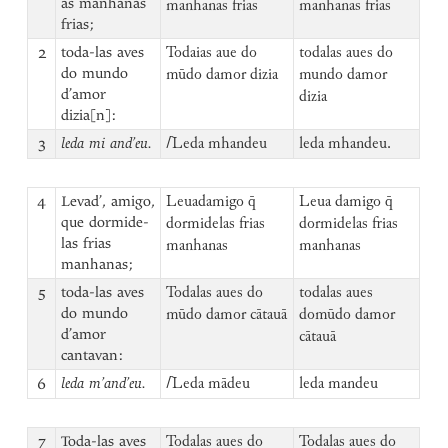
as manhanas
manhanas frias
manhanas frias
frias;
2
toda-las aves
Todaias aue do
todalas aues do
do mundo
mūdo damor dizia
mundo damor
d’amor
dizia
dizia[n]:
3
leda mi and’eu.
⌈
Leda mhandeu
leda mhandeu.
4
Levad’, amigo,
Leuadamigo q̄
Leua damigo q̄
que dormide-
dormidelas frias
dormidelas frias
las frias
manhanas
manhanas
manhanas;
5
toda-las aves
Todalas aues do
todalas aues
do mundo
mūdo damor cātauā
domūdo damor
d’amor
cātauā
cantavan:
6
leda m’and’eu.
⌈
Leda mādeu
leda mandeu
7
Toda-las aves
Todalas aues do
Todalas aues do