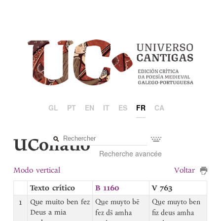
GL
PT
EN
IT
ES
FR
CA
UCollatio
Recherche avancée
Modo vertical
Voltar
Texto crítico
B 1160
V 763
1
Que muito ben fez
Que muyto bē
Que muyto ben
Deus a mia
fez ds̄ amha
fiz deus amha