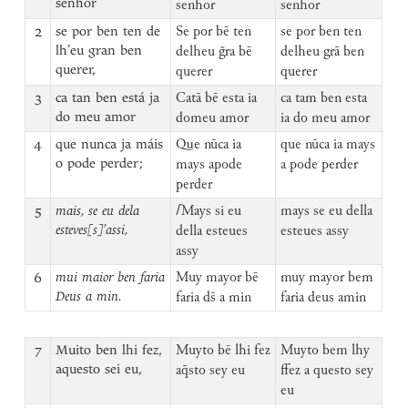
senhor
senhor
senhor
2
se por ben ten de
Se por bē ten
se por ben ten
lh’eu gran ben
delheu g̃ra bē
delheu grā ben
querer,
querer
querer
3
ca tan ben está ja
Catā bē esta ia
ca tam ben esta
do meu amor
domeu amor
ia do meu amor
4
que nunca ja máis
Que nūca ia
que nūca ia mays
o pode perder;
mays apode
a pode perder
perder
5
mais, se eu dela
⌈
Mays si eu
mays se eu della
esteves[s]’assi,
della esteues
esteues assy
assy
6
mui maior ben faria
Muy mayor bē
muy mayor bem
Deus a min.
faria ds̄ a min
faria deus amin
7
Muito ben lhi fez,
Muyto bē lhi fez
Muyto bem lhy
aquesto sei eu,
aq̄sto sey eu
ffez a questo sey
eu