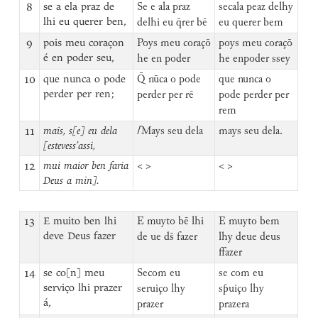
8
se a ela praz de
Se e ala praz
secala peaz delhy
lhi eu querer ben,
delhi eu q̄rer bē
eu querer bem
9
pois meu coraçon
Poys meu coraçō
poys meu coraçō
é en poder seu,
he en poder
he enpoder ssey
10
que nunca o pode
Q̄ nūca o pode
que nunca o
perder per ren;
perder per rē
pode perder per
rem
11
mais, s[e] eu dela
⌈
Mays seu dela
mays seu dela.
[estevess’assi,
12
mui maior ben faria
< >
< >
Deus a min].
13
E muito ben lhi
E muyto bē lhi
E muyto bem
deve Deus fazer
de ue ds̄ fazer
lhy deue deus
ffazer
14
se co[n] meu
Secom eu
se com eu
serviço lhi prazer
seruiço lhy
sƥuiço lhy
á,
prazer
prazera