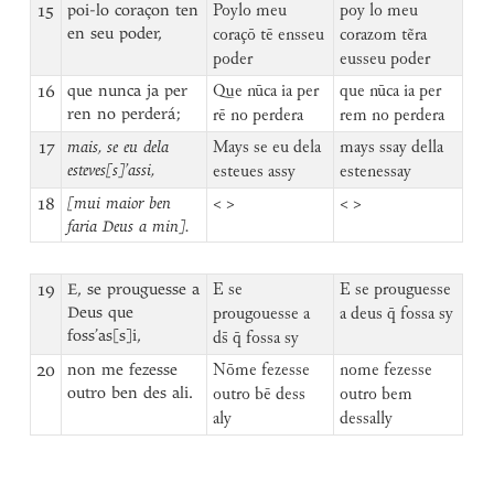
15
poi-lo coraçon ten
Poylo meu
poy lo meu
en seu poder,
coraçō tē ensseu
corazom tẽra
poder
eusseu poder
16
que nunca ja per
Que nūca ia per
que nūca ia per
ren no perderá;
rē no perdera
rem no perdera
17
mais, se eu dela
Mays se eu dela
mays ssay della
esteves[s]’assi,
esteues assy
estenessay
18
[mui maior ben
< >
< >
faria Deus a min].
19
E, se prouguesse a
E se
E se prouguesse
Deus que
prougouesse a
a deus q̄ fossa sy
foss’as[s]i,
ds̄ q̄ fossa sy
20
non me fezesse
Nōme fezesse
nome fezesse
outro ben des ali.
outro bē dess
outro bem
aly
dessally