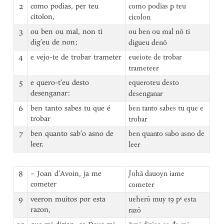
2
como podias, per teu
como podias ꝑ teu
citolon,
cicolon
3
ou ben ou mal, non ti
ou ben ou mal nō ti
dig’eu de non;
digueu denō
4
e vejo-te de trobar trameter
eueiote de trobar
trameteer
5
e quero-t’eu desto
equeroteu desto
desenganar:
desenganar
6
ben tanto sabes tu que é
ben tanto sabes tu que e
trobar
trobar
7
ben quanto sab’o asno de
ben quanto sabo asno de
leer.
leer
8
– Joan d’Avoin, ja me
Johā dauoyn iame
cometer
cometer
9
veeron muitos por esta
ueherō muy tꝯ pᵉ esta
razon,
razō