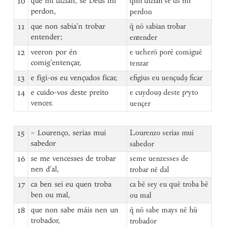
10
que mi dizian, se Deus mi
q̄mi dizian se đs mi
perdon,
perdon
11
que non sabia’n trobar
q̄ nō sabian trobar
entender;
entender
12
veeron por én
e ueherō porē comiguē
comig’entençar,
tenzar
13
e figi-os eu vençudos ficar,
efigius eu uençudꝯ ficar
14
e cuido-vos deste preito
e cuydouꝯ deste pᵉyto
vencer.
uençer
15
– Lourenço, serias mui
Lourenzo serias mui
sabedor
sabedor
16
se me vencesses de trobar
seme uenzesses de
nen d’al,
trobar nē dal
17
ca ben sei eu quen troba
ca bē sey eu quē troba bē
ben ou mal,
ou mal
18
que non sabe máis nen un
q̄ nō sabe mays nē hū
trobador,
trobador