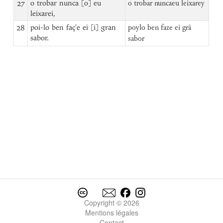
27
o trobar nunca [o] eu
o trobar nuncaeu leixarey
leixarei,
28
poi-lo ben faç’e ei [i] gran
poylo ben faze ei grā
sabor.
sabor
Copyright © 2026
Mentions légales
Contact