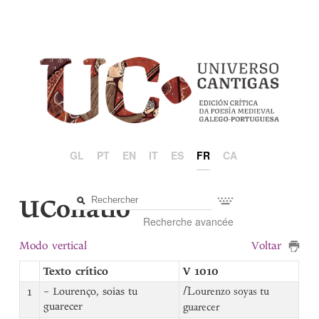
GL
PT
EN
IT
ES
FR
CA
UCollatio
Recherche avancée
Modo vertical
Voltar
Texto crítico
V 1010
1
– Lourenço, soias tu
⌈
Lourenzo soyas tu
guarecer
guarecer