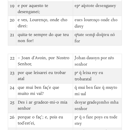
19
e por aquesto te
epᵉ aq̄stote desenganey
desenganei;
20
e ves, Lourenço, onde cho
eues lourenço onde cho
direi:
direy
21
quita-te sempre do que teu
qⁱtate semp̃ doq̄teu nō
non for!
for
22
– Joan d’Avoin, por Nostro
Johan dauoyn por nr̄o
Senhor,
senhor
23
por que leixarei eu trobar
pᵉ q̄ leixa rey eu
atal
trobaratal
24
que mui ben faç’e que
q̄ mui ben faze q̄ muyto
muito mi val?
mi ual
25
Des i ar gradece-mi-o mia
desyar gradeçemho mha
senhor
senhor
26
porque o faç’; e, pois eu
pᵉ q̄ o faze poys eu tode
tod’est’ei,
stey