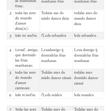
as manhanas
manhanas frias
manhanas frias
frias;
2
toda-las aves
Todaias aue do
todalas aues do
do mundo
mūdo damor dizia
mundo damor
d’amor
dizia
dizia[n]:
3
leda mi and’eu.
⌈
Leda mhandeu
leda mhandeu.
4
Levad’, amigo,
Leuadamigo q̄
Leua damigo q̄
que dormide-
dormidelas frias
dormidelas frias
las frias
manhanas
manhanas
manhanas;
5
toda-las aves
Todalas aues do
todalas aues
do mundo
mūdo damor cātauā
domūdo damor
d’amor
cātauā
cantavan:
6
leda m’and’eu.
⌈
Leda mādeu
leda mandeu
7
Toda-las aves
Todalas aues do
Todalas aues do