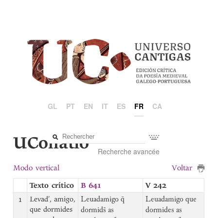
GL
PT
EN
IT
ES
FR
CA
UCollatio
Recherche avancée
Modo vertical
Voltar
Texto crítico
B 641
V 242
1
Levad’, amigo,
Leuadamigo q̄
Leuadamigo que
que dormides
dormids̄ as
dormides as