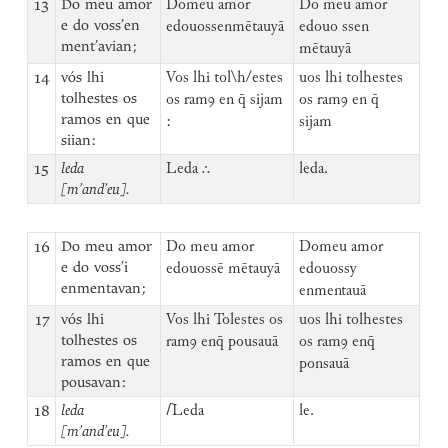
13
Do meu amor
Domeu amor
Do meu amor
e do voss’en
edouossenmētauyā
edouo ssen
ment’avian;
mētauyā
14
vós lhi
Vos lhi tol\h/estes
uos lhi tolhestes
tolhestes os
os ramꝯ en q̄ sijam
os ramꝯ en q̄
ramos en que
:
sijam
siian:
15
leda
Leda ⸫
leda.
[m’and’eu].
16
Do meu amor
Do meu amor
Domeu amor
e do voss’i
edouossē mētauyā
edouossy
enmentavan;
enmentauā
17
vós lhi
Vos lhi Tolestes os
uos lhi tolhestes
tolhestes os
ramꝯ enq̄ pousauā
os ramꝯ enq̄
ramos en que
ponsauā
pousavan:
18
leda
⌈
Leda
le.
[m’and’eu].