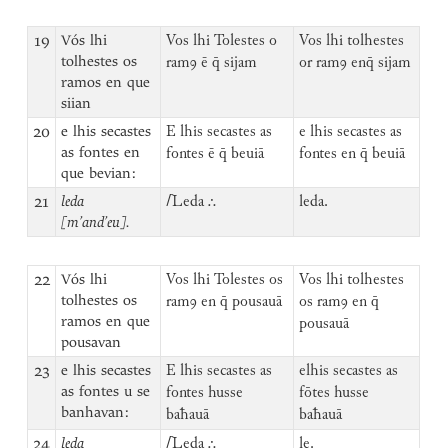
19
Vós lhi
Vos lhi Tolestes o
Vos lhi tolhestes
tolhestes os
ramꝯ ē q̄ sijam
or ramꝯ enq̄ sijam
ramos en que
siian
20
e lhis secastes
E lhis secastes as
e lhis secastes as
as fontes en
fontes ē q̄ beuiā
fontes en q̄ beuiā
que bevian:
21
leda
⌈
Leda ⸫
leda.
[m’and’eu].
22
Vós lhi
Vos lhi Tolestes os
Vos lhi tolhestes
tolhestes os
ramꝯ en q̄ pousauā
os ramꝯ en q̄
ramos en que
pousauā
pousavan
23
e lhis secastes
E lhis secastes as
elhis secastes as
as fontes u se
fontes husse
fōtes husse
banhavan:
baħauā
baħauā
24
leda
⌈
Leda ⸫
le.