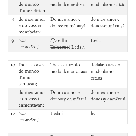
do mundo
mūdo damor diziā
mūdo damor diziā
d’amor dizian;
8
do meu amor
Do meu amor e
do meu amor e
e do voss’en
douossen mētauyā
douossenmētauyā
ment’avian:
9
leda
⌈
(
Vos lhi
Leda.
[m’and’eu].
Tolhestes
) Leda ⸫
10
Toda-las aves
Todalas aues do
Todalas aues do
do mundo
mūdo damor cātauā
mūdo damor
d’amor
cātauā
cantavan;
11
do meu amor
Do meu amor e
do meu amor e
e do voss’i
douossy en mētauā
douossy enmētauā
enmentavan:
12
leda
Leda ⁝
le.
[m’and’eu].