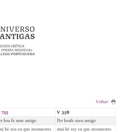
Voltar
 755
V 358
er boa fe mue amigo
Per boafe meu amigo
ui bē sen eu que mouuestes
mui bē sey eu que mouuestes