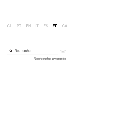
GL
PT
EN
IT
ES
FR
CA
Recherche avancée