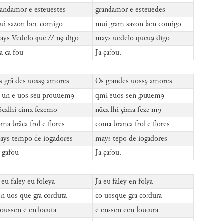
randamor e esteuestes
grandamor e esteuedes
ui sazon ben comigo
mui gram sazon ben comigo
ays Vedelo que // nꝯ digo
mays uedelo queuꝯ digo
a ca fou
Ja çafou.
s grā des uossꝯ amores
Os grandes uossꝯ amores
̄ un e uos seu prouuemꝯ
q̄mi euos sen ꝓuuemꝯ
ōcalhi cima fezemo
nūca lhi çima feze mꝯ
ma brāca frol e flores
coma branca frol e flores
ays tempo de iogadores
mays tēpo de iogadores
a gafou
Ja çafou.
 eu faley eu foleya
Ja eu faley en folya
on uos quē grā corduta
cō uosquē grā cordura
 oussen e en locuta
e enssen een loucura