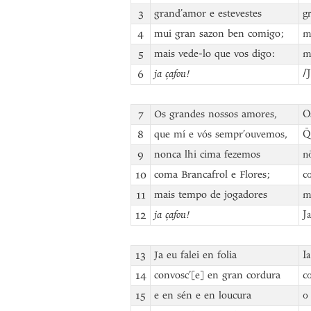
3
grand’amor e estevestes
g
4
mui gran sazon ben comigo;
m
5
mais vede-lo que vos digo:
m
6
ja çafou!
⌈
J
7
Os grandes nossos amores,
O
8
que mí e vós sempr’ouvemos,
Q
9
nonca lhi cima fezemos
n
10
coma Brancafrol e Flores;
co
11
mais tempo de jogadores
m
12
ja çafou!
J
13
Ja eu falei en folia
Ia
14
convosc’[e] en gran cordura
c
15
e en sén e en loucura
o