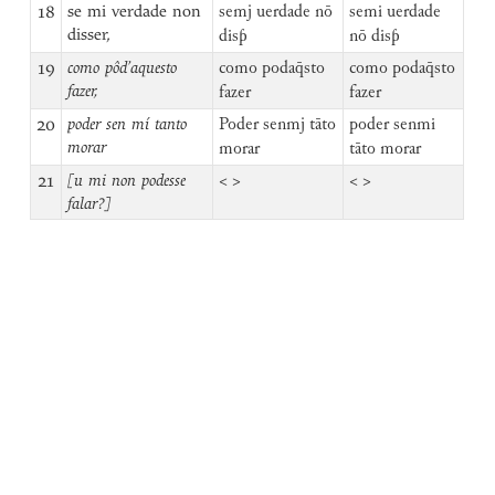
18
se mi verdade non
semj uerdade nō
semi uerdade
disser,
disƥ
nō disƥ
19
como pôd’aquesto
como podaq̄sto
como podaq̄sto
fazer,
fazer
fazer
20
poder sen mí tanto
Poder senmj tāto
poder senmi
morar
morar
tāto morar
21
[u mi non podesse
< >
< >
falar?]