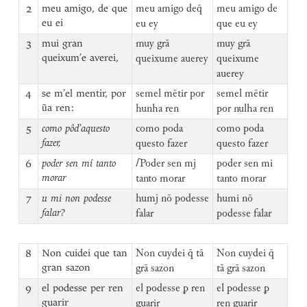
2
meu amigo, de que
meu amigo deq̄
meu amigo de
eu ei
eu ey
que eu ey
3
mui gran
muy grā
muy grā
queixum’e averei,
queixume auerey
queixume
auerey
4
se m’el mentir, por
semel mētir por
semel mētir
ũa ren:
hunha ren
por nulha ren
5
como pôd’aquesto
como poda
como poda
fazer,
questo fazer
questo fazer
6
poder sen mí tanto
⌈
Poder sen mj
poder sen mi
morar
tanto morar
tanto morar
7
u mi non podesse
humj nō podesse
humi nō
falar?
falar
podesse falar
8
Non cuidei que tan
Non cuydei q̄ tā
Non cuydei q̄
gran sazon
grā sazon
tā grā sazon
9
el podesse per ren
el podesse ꝑ ren
el podesse ꝑ
guarir
guarir
ren guarir