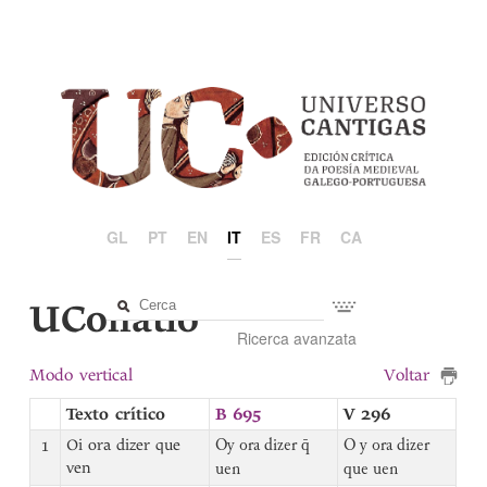
GL
PT
EN
IT
ES
FR
CA
UCollatio
Ricerca avanzata
Modo vertical
Voltar
Texto crítico
B 695
V 296
1
Oi ora dizer que
Oy ora dizer q̄
O y ora dizer
ven
uen
que uen