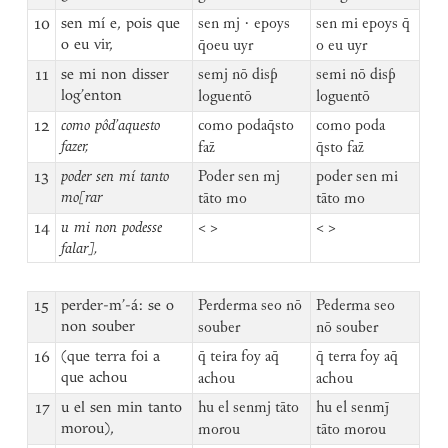
10
sen mí e, pois que
sen mj · epoys
sen mi epoys q̄
o eu vir,
q̄oeu uyr
o eu uyr
11
se mi non disser
semj nō disƥ
semi nō disƥ
log’enton
loguentō
loguentō
12
como pôd’aquesto
como podaq̄sto
como poda
fazer,
faz̄
q̄sto faz̄
13
poder sen mí tanto
Poder sen mj
poder sen mi
mo[rar
tāto mo
tāto mo
14
u mi non podesse
< >
< >
falar],
15
perder-m’-á: se o
Perderma seo nō
Pederma seo
non souber
souber
nō souber
16
(que terra foi a
q̄ teira foy aq̄
q̄ terra foy aq̄
que achou
achou
achou
17
u el sen min tanto
hu el senmj tāto
hu el senmj̄
morou),
morou
tāto morou