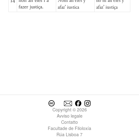
14
non an eles i a
Nom an eles y
no m an eles y
fazer justiça.
afaz’ iustica
afaz’ iustiça
Copyright © 2026
Avviso legale
Contatto
Facultade de Filoloxía
Rúa Lisboa 7