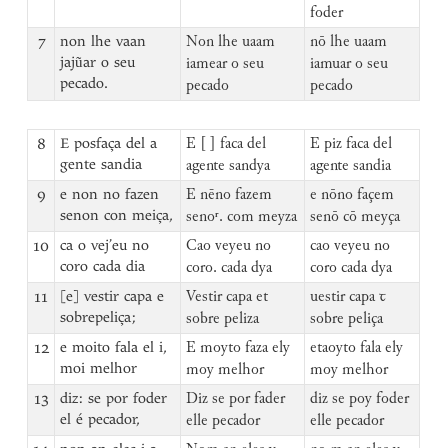
foder
7
non lhe vaan
Non lhe uaam
nō lhe uaam
jajũar o seu
iamear o seu
iamuar o seu
pecado.
pecado
pecado
8
E posfaça del a
E [ ] faca del
E piz faca del
gente sandia
agente sandya
agente sandia
9
e non no fazen
E nēno fazem
e nōno façem
senon con meiça,
senoʳ. com meyza
senō cō meyça
10
ca o vej’eu no
Cao veyeu no
cao veyeu no
coro cada dia
coro. cada dya
coro cada dya
11
[e] vestir capa e
Vestir capa et
uestir capa ꞇ
sobrepeliça;
sobre peliza
sobre peliça
12
e moito fala el i,
E moyto faza ely
etaoyto fala ely
moi melhor
moy melhor
moy melhor
13
diz: se por foder
Diz se por fader
diz se poy foder
el é pecador,
elle pecador
elle pecador