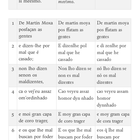
si meesmo.
mee/smo.
1
De Martin Moxa
De martin moya
De martin moya
posfaçan as
pos ffatam as
pos ffatam as
gentes
gentes
gentes
2
e dizen-lhe por
E dizenlhe pol
e di zenlhe por
mal que é
mal que he
mal que he
casado;
cassado
cassado
3
non lho dizen
Non lho dizen se
nō lho dizen se
senon os
non es mal
nō os mal
maldizentes,
dizentes
dizentes
4
ca o vej’eu assaz
Cao veyeu assaz
cao veyeu assam
om’ordinhado
homor dyn nhado
homor
dynnhado
5
e moi gran capa
E moy gran capa
e moy gram capa
de coro trager,
de coro trager
de cora trager
6
e os que lhe mal
E os que lhe mal
eos q̄ lhe mal
buscan por foder
buscam por foder
buscam por