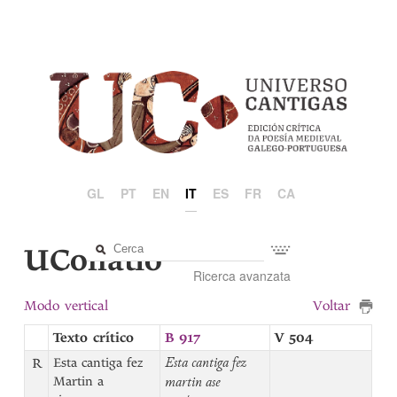
GL
PT
EN
IT
ES
FR
CA
UCollatio
Ricerca avanzata
Modo vertical
Voltar
Texto crítico
B 917
V 504
R
Esta cantiga fez
Esta cantiga fez
Martin a
martin ase