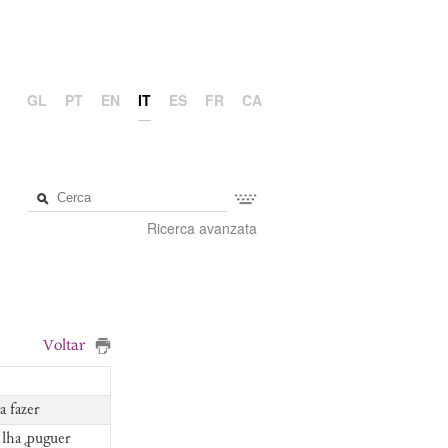
GL
PT
EN
IT
ES
FR
CA
Ricerca avanzata
Voltar
 fazer
 lha ꝓuguer