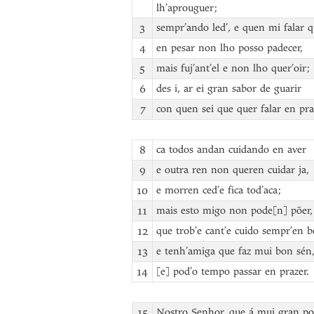
lh’aprouguer;
3
sempr’ando led’, e quen mi falar 
4
en pesar non lho posso padecer,
5
mais fuj’ant’el e non lho quer’oir;
6
des i, ar ei gran sabor de guarir
7
con quen sei que quer falar en pra
8
ca todos andan cuidando en aver
9
e outra ren non queren cuidar ja,
10
e morren ced’e fica tod’aca;
11
mais esto migo non pode[n] põer,
12
que trob’e cant’e cuido sempr’en b
13
e tenh’amiga que faz mui bon sén
14
[e] pod’o tempo passar en prazer.
15
Nostro Senhor, que á mui gran po