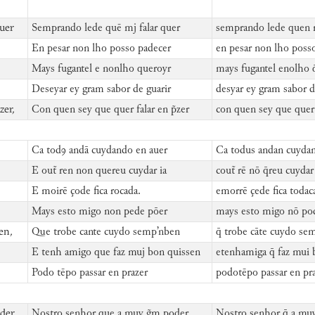
quer
Semprando lede quē mj falar quer
semprando lede quen m
En pesar non lho posso padecer
en pesar non lho poss
Mays fugantel e nonlho queroyr
mays fugantel enolho q
Deseyar ey gram sabor de guarir
desyar ey gram sabor d
zer,
Con quen sey que quer falar en p̃zer
con quen sey que quer 
Ca todꝯ andā cuydando en auer
Ca todus andan cuydan
E out̃ ren non quereu cuydar ia
cout̃ rē nō q̄reu cuydar
E moirē çode fica rocada.
emorrē çede fica todac
Mays esto migo non pede pōer
mays esto migo nō po
en,
Que trobe cante cuydo semp’nben
q̄ trobe cāte cuydo se
,
E tenh amigo que faz muj bon quissen
etenhamiga q̄ faz mui 
Podo tēpo passar en prazer
podotēpo passar en pra
der,
Nostro senhor que a muy g̃m poder
Nostro senhor q̄ a mu