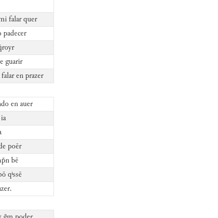
i falar quer
o padecer
̄royr
e guarir
falar en prazer
do en auer
 ia
a
de poēr
mp̃n bē
bō qⁱssē
zer.
y g̃m poder