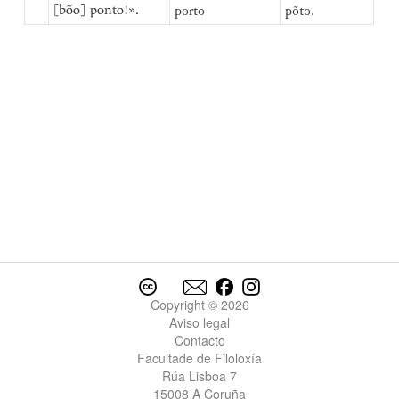
[bõo] ponto!».
porto
põto.
Copyright © 2026
Aviso legal
Contacto
Facultade de Filoloxía
Rúa Lisboa 7
15008 A Coruña