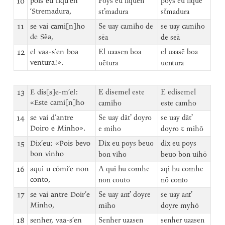
10
pois eu fiqu’en
Poys eu fiquen
poys eu fiquē
‘Stremadura,
st’madura
st̃madura
11
se vai cami[n]ho
Se uay camiho de
se uay camiho
de Sẽa,
sēa
de seā
12
el vaa-s’en boa
El uaasen boa
el uaasē boa
ventura!».
uētura
uentura
13
E dis[s]e-m’el:
E disemel este
E edisemel
«Este cami[n]ho
camiho
este camho
14
se vai d’antre
Se uay dāt’ doyro
se uay dāt’
Doiro e Minho».
e miho
doyro ꞇ mihō
15
Dix’eu: «Pois bevo
Dix eu poys beuo
dix eu poys
bon vinho
bon viho
beuo bon uihō
16
aqui u cómi’e non
A qui hu comhe
aqi hu comhe
conto,
non couto
nō conto
17
se vai antre Doir’e
Se uay ant’ doyre
se uay ant’
Minho,
miho
doyre myhō
18
senher, vaa-s’en
Senher uaasen
senher uaasen