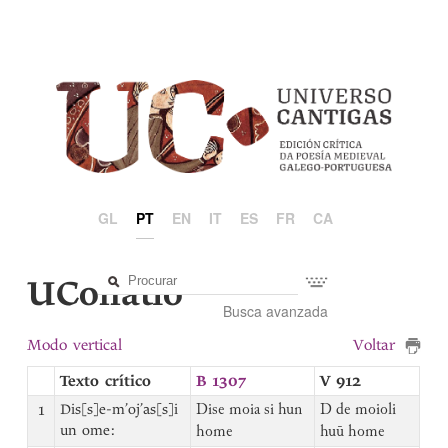
GL
PT
EN
IT
ES
FR
CA
UCollatio
Busca avanzada
Modo vertical
Voltar
Texto crítico
B 1307
V 912
1
Dis[s]e-m’oj’as[s]i
Dise moia si hun
D de moioli
un ome:
home
huū home