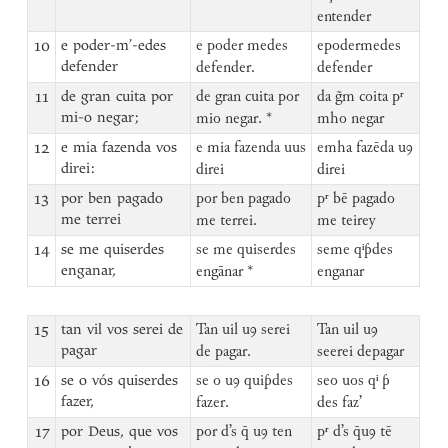
entender
10
e poder-m’-edes
e poder medes
epodermedes
defender
defender.
defender
11
de gran cuita por
de gran cuita por
da g̃m coita pʳ
mi-o negar;
mio negar. *
mho negar
12
e mia fazenda vos
e mia fazenda uus
emha fazēda uꝯ
direi:
direi
direi
13
por ben pagado
por ben pagado
pʳ bē pagado
me terrei
me terrei.
me teirey
14
se me quiserdes
se me quiserdes
seme qⁱƥdes
enganar,
engānar *
enganar
15
tan vil vos serei de
Tan uil uꝯ serei
Tan uil uꝯ
pagar
de pagar.
seerei depagar
16
se o vós quiserdes
se o uꝯ quiƥdes
seo uos qⁱ ƥ
fazer,
fazer.
des faz’
17
por Deus, que vos
por d’s q̄ uꝯ ten
pʳ d’s q̄uꝯ tē