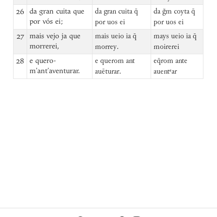
26
da gran cuita que
da gran cuita q̄
da g̃m coyta q̄
por vós ei;
por uos ei
por uos ei
27
mais vejo ja que
mais ueio ia q̄
mays ueio ia q̄
morrerei,
morrey.
moirerei
28
e quero-
e querom ant
eq̄rom ante
m’ant’aventurar.
auēturar.
auentʳar