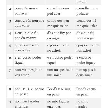
buscar
2
consell’e non o
consell e nono
conselhe nono
pud’aver
pud auer
pudauer
3
contra vós nen me
contra uos nen
contra uos nē
quis valer
me quis ualer
me quie ualer
4
Deus, a que fui
d’s aque fuy por
d’s a que fuj
por én rogar;
en rogar.
por en rogar
5
e, pois consello
e pois consello
epoys conselho
non achei
no achei.
non achei
6
e en vosso poder
e en uosso poder
e enuosso
fiquei,
fiquei
poder fiquey
7
non vos pes ja de
non uus pes ia de
non uꝯ pes ia
vos amar,
uus amar
deuꝯ amar
8
por Deus, e, se vos
Por d’s ꞇ se uus
Por d’s eseuꝯ
én pesar,
en pesar
en pesar
9
no’mi-o façades
no mio façades
nō mho
entender
entender.
façades