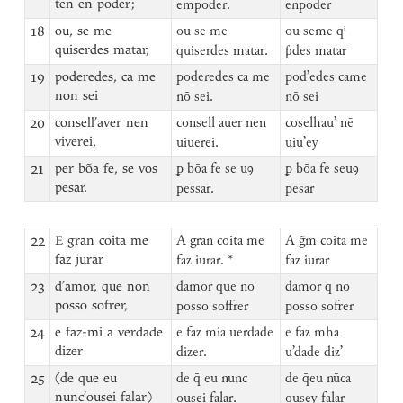
ten en poder;
empoder.
enpoder
18
ou, se me
ou se me
ou seme qⁱ
quiserdes matar,
quiserdes matar.
ƥdes matar
19
poderedes, ca me
poderedes ca me
pod’edes came
non sei
nō sei.
nō sei
20
consell’aver nen
consell auer nen
coselhau’ nē
viverei,
uiuerei.
uiu’ey
21
per bõa fe, se vos
ꝑ bōa fe se uꝯ
ꝑ bōa fe seuꝯ
pesar.
pessar.
pesar
22
E gran coita me
A gran coita me
A g̃m coita me
faz jurar
faz iurar. *
faz iurar
23
d’amor, que non
damor que nō
damor q̄ nō
posso sofrer,
posso soffrer
posso sofrer
24
e faz-mi a verdade
e faz mia uerdade
e faz mha
dizer
dizer.
u’dade diz’
25
(de que eu
de q̄ eu nunc
de q̄eu nūca
nunc’ousei falar)
ousei falar.
ousey falar