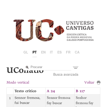
GL
PT
EN
IT
ES
FR
CA
UCollatio
Busca avanzada
Modo vertical
Voltar
Texto crítico
A 24
B 117
1
Sennor fremosa,
Sennor fremosa
Senhor
fui buscar
fuy buscar
fremosa fuy