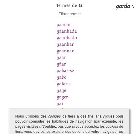
Termes de
G
garda
v
gaanar
gaanhada
gaanhado
gaanhar
gaannar
gaar
gãar
gabar-se
gabo
gafaria
gage
gager
gai
gaia
Nous utilisons des
cookies
de tiers à des fins analytiques pour
Gaia
pouvoir connaître les habitudes de navigation (par exemple, les
Gailhade
pages visitées). N'oubliez pas que si vous acceptez les
cookies
de
galardoar
tiers, vous devrez les exclure des options de votre navigateur ou