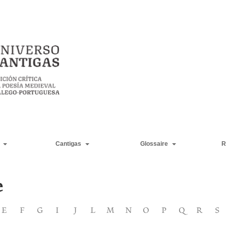
Cantigas
Glossaire
R
e
E
F
G
I
J
L
M
N
O
P
Q
R
S