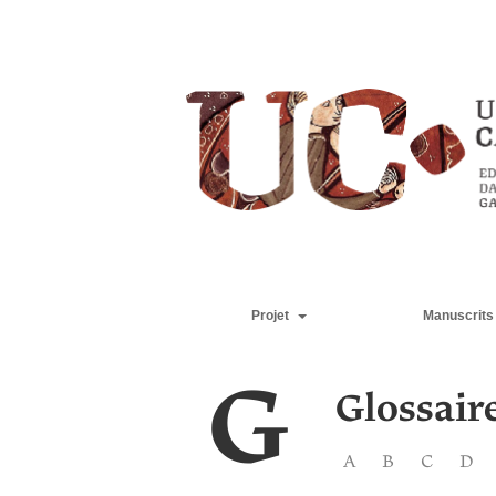
Projet
Manuscrits
G
Glossair
A
B
C
D