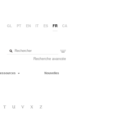
GL
PT
EN
IT
ES
FR
CA
Recherche avancée
essources
Nouvelles
T
U
V
X
Z