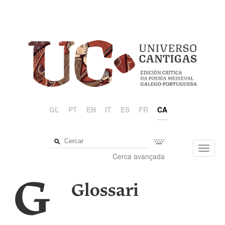
GL
PT
EN
IT
ES
FR
CA
Toggl
Cerca avançada
navig
G
Glossari