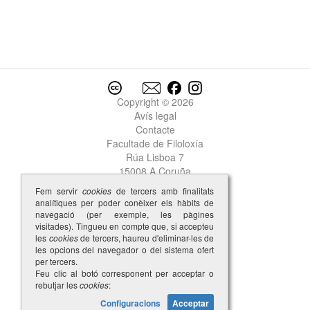
Garcia
2
Garcia
3
Garcia
4
Garcia
5
Garcia
6
Garcia
7
Garcia
Copyright © 2026
8
Garcia
Avís legal
9
Contacte
Garcia
10
Facultade de Filoloxía
Garcia Lopez del Faro
Rúa Lisboa 7
Garcia Martiiz
15008 A Coruña
Garcia Perez
garda
Fem servir
cookies
de tercers amb finalitats
analítiques per poder conèixer els hàbits de
garda-cos
navegació (per exemple, les pàgines
gardar
visitades). Tingueu en compte que, si accepteu
garganta
les
cookies
de tercers, haureu d'eliminar-les de
les opcions del navegador o del sistema ofert
garganton
per tercers.
garnacha
Feu clic al botó corresponent per acceptar o
garrida
rebutjar les
cookies
:
garrido
Configuracions
Acceptar