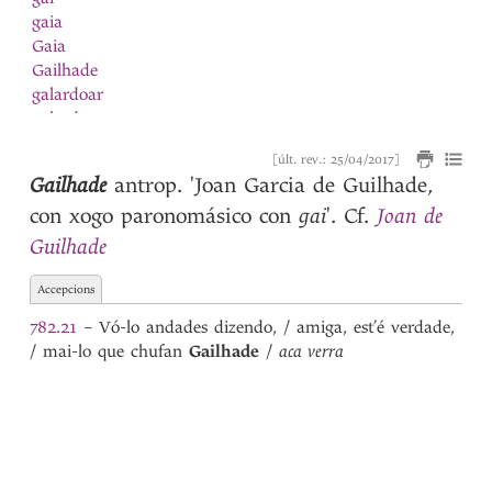
gaia
Gaia
Gailhade
galardoar
galardon
Galego
[últ. rev.: 25/04/2017]
galeon
Gailhade
antrop.
'Joan Garcia de Guilhade,
galguilinho
gai
Joan de
con xogo paronomásico con
'
. Cf.
galhardia
galinha
Guilhade
Galinha
galion
Accepcions
Galisteu
782.21
– Vó-lo andades dizendo, / amiga, est’é verdade,
Galiza
/ mai-lo que chufan
Gailhade
/
aca verra
galo
Galo
ganir
garça
garceta
Garcia
1