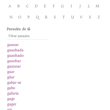
A
B
C
D
E
F
G
I
J
L
M
N
O
P
Q
R
S
T
U
V
X
Z
Paraules de
G
gaanar
gaanhada
gaanhado
gaanhar
gaannar
gaar
gãar
gabar-se
gabo
gafaria
gage
gager
gai