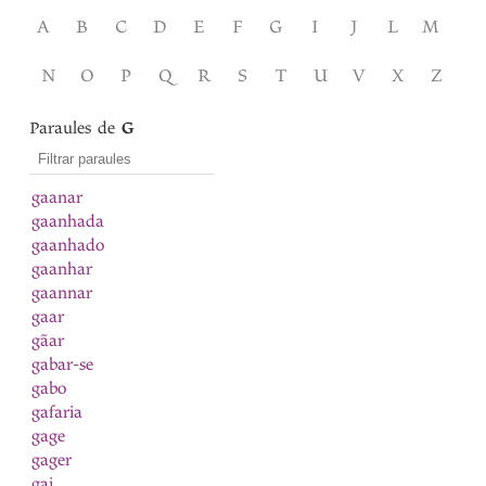
A
B
C
D
E
F
G
I
J
L
M
N
O
P
Q
R
S
T
U
V
X
Z
Paraules de
G
gaanar
gaanhada
gaanhado
gaanhar
gaannar
gaar
gãar
gabar-se
gabo
gafaria
gage
gager
gai