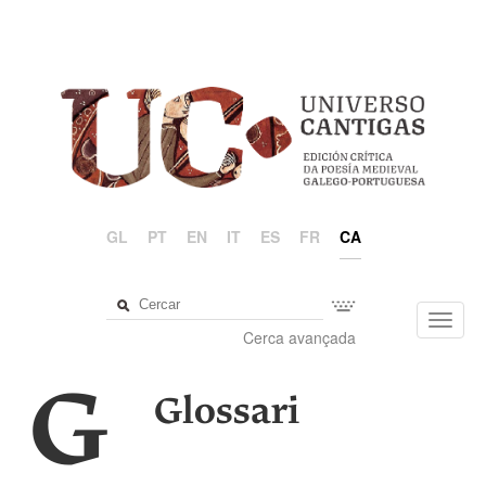
GL
PT
EN
IT
ES
FR
CA
Toggl
Cerca avançada
navig
G
Glossari