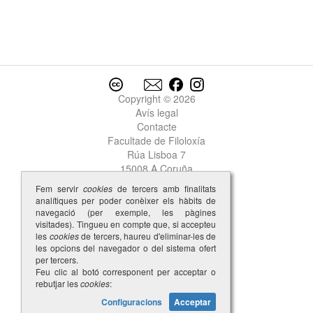
Garcia
2
Garcia
3
Garcia
4
Garcia
5
Garcia
6
Garcia
7
Copyright © 2026
Garcia
8
Avís legal
Garcia
9
Contacte
Garcia
10
Facultade de Filoloxía
Garcia Lopez del Faro
Rúa Lisboa 7
Garcia Martiiz
15008 A Coruña
Garcia Perez
Fem servir
cookies
de tercers amb finalitats
garda
analítiques per poder conèixer els hàbits de
garda-cos
navegació (per exemple, les pàgines
gardar
visitades). Tingueu en compte que, si accepteu
les
cookies
de tercers, haureu d'eliminar-les de
garganta
les opcions del navegador o del sistema ofert
garganton
per tercers.
garnacha
Feu clic al botó corresponent per acceptar o
rebutjar les
cookies
:
garrida
garrido
Configuracions
Acceptar