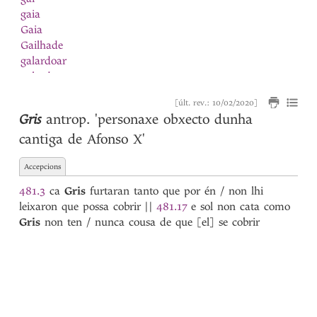
gaia
Gaia
Gailhade
galardoar
galardon
Galego
[últ. rev.: 10/02/2020]
galeon
Gris
antrop.
'personaxe obxecto dunha
galguilinho
cantiga de Afonso X'
galhardia
galinha
Accepcions
Galinha
galion
481.3
ca
Gris
furtaran tanto que por én / non lhi
Galisteu
leixaron que possa cobrir
||
481.17
e sol non cata como
Galiza
Gris
non ten / nunca cousa de que [el] se cobrir
galo
Galo
ganir
garça
garceta
Garcia
1