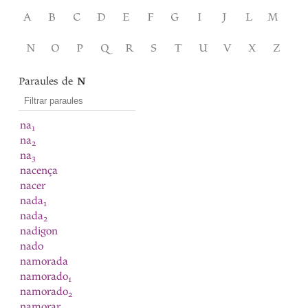
A
B
C
D
E
F
G
I
J
L
M
N
O
P
Q
R
S
T
U
V
X
Z
Paraules de
N
na
1
na
2
na
3
nacença
nacer
nada
1
nada
2
nadigon
nado
namorada
namorado
1
namorado
2
namorar