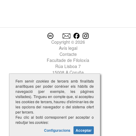
negar
negra
Negra
negrada
negrado
negrigença
Copyright © 2026
negrigente
Avís legal
negro
Contacte
neiciidade
Facultade de Filoloxía
nel
Rúa Lisboa 7
nela
15008 A Coruña
nelhur
Fem servir
cookies
de tercers amb finalitats
nelo
analítiques per poder conèixer els hàbits de
nembrada
navegació (per exemple, les pàgines
visitades). Tingueu en compte que, si accepteu
nembrado
1
les
cookies
de tercers, haureu d'eliminar-les de
nembrado
2
les opcions del navegador o del sistema ofert
nembrar
per tercers.
nembro
Feu clic al botó corresponent per acceptar o
rebutjar les
cookies
:
nemiga
Configuracions
Acceptar
nemigalha