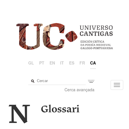
GL
PT
EN
IT
ES
FR
CA
Toggl
Cerca avançada
navig
N
Glossari