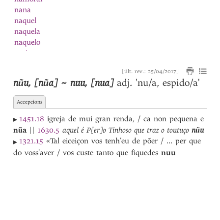
nana
naquel
naquela
naquelo
narizes
nascer
[últ. rev.: 25/04/2017]
Natal
nũu
,
[nũa] ~ nuu
,
[nua]
adj.
'nu/a, espido/a'
natura
natural
1
Accepcions
natural
2
natureza
1451.18
igreja de mui gran renda, / ca non pequena e
▸
Navarra
nũa
||
1630.5
aquel é P[er]o Tinhoso que traz o toutuço
nũu
navarro
1321.15
«Tal eiceiçon vos tenh’eu de põer / ... per que
▸
nave
do voss’aver / vos custe tanto que fiquedes
nuu
navio
Nazareno
ne
neciidade
negada
negado