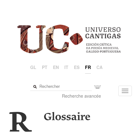
GL
PT
EN
IT
ES
FR
CA
Toggl
Recherche avancée
navig
R
Glossaire