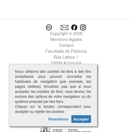
recadar
recado
recear
receber
rechantada
Copyright © 2026
rechantado
Mentions légales
recrecer
Contact
Redondela
Facultade de Filoloxía
redor
Rúa Lisboa 7
reedor
15008 A Coruña
reer
Nous utilisons des
cookies
de tiers à des fins
rẽes
analytiques pour pouvoir connaître les
refeçar
habitudes de navigation (par exemple, les
pages visitées). N'oubliez pas que si vous
refece
acceptez les
cookies
de tiers, vous devrez les
referir
exclure des options de votre navigateur ou du
referta
système proposé par des tiers.
Cliquez sur le bouton correspondant pour
reger
accepter ou rejeter les
cookies
:
reguardo
Paramètres
Accepter
rei
reinado