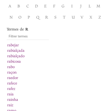
A
B
C
D
E
F
G
I
J
L
M
N
O
P
Q
R
S
T
U
V
X
Z
Termes de
R
rabejar
rabialçada
rabialçado
rabicosa
rabo
raçon
raedor
rafece
rafez
raia
rainha
raiz
ramo