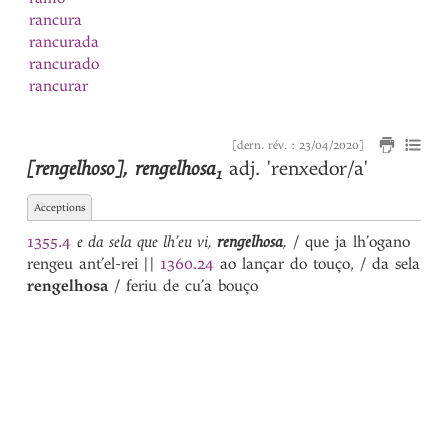
rancura
rancurada
rancurado
rancurar
rapar
rapaz
[dern. rév. : 23/04/2020]
rascar
1
[rengelhoso]
,
rengelhosa
adj.
'renxedor/a'
rascar
1
2
raviosa
Acceptions
ravioso
razoada
1355.4
e da sela que lh’eu vi,
rengelhosa
,
/ que ja lh’ogano
razõada
rengeu ant’el-rei
||
1360.24
ao lançar do touço, / da sela
razoado
rengelhosa
/ feriu de cu’a bouço
razõado
razoar
razõar
razon
Real
rebentar
Reça