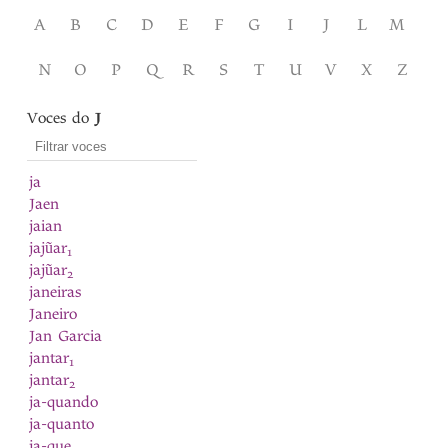
A
B
C
D
E
F
G
I
J
L
M
N
O
P
Q
R
S
T
U
V
X
Z
Voces do
J
ja
Jaen
jaian
jajũar
1
jajũar
2
janeiras
Janeiro
Jan Garcia
jantar
1
jantar
2
ja-quando
ja-quanto
ja-que