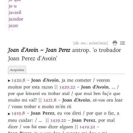
ja-u
javaril
jazedor
jazer
jeitar
jeito
[últ. rev.: 30/06/2022]
Jelusalen
Joan d’Avoin ~ Joan Perez
antrop.
'o trobador
Jerusalen
Joan Perez d'Avoin'
Jesu Cristo
Joan
1
Acepcións
Joan
2
Joana
1
1420.8
–
Joan
d’Avoin
, ja me cometer / veeron
▸
Joana
2
muitos por esta razon
||
1420.22
–
Joan
d’Avoin
, ... /
Joan Airas
por que leixarei eu trobar atal / que mui ben faç’e que
Joan Aranha
muito mi val?
||
1421.8
–
Joan
d’Avoin
, oi-vos ora loar
Joan Baveca
/ vosso trobar e muito m’én rii
Joan Bolo
1419.8
–
Joan
Perez
, eu vos direi / por que o faz, a
▸
Joan Coelheiro
meu cuidar: / ...
||
1419.22
–
Joan
Perez
, por mal
Joan Coelho
dizer / vos foi esso dizer alguen
||
1419.32
–
Joan Cõello