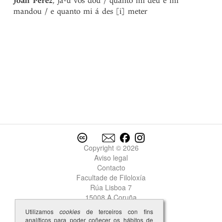
Joan
Perez
, ja-u vos dou / quanto mi deu e mi
Joan d’Ambia
mandou / e quanto mi á des [i] meter
Joan d’Avoin
Joan de Froian
Joan de Guilhade
Joan’Eanes
Joanes
Joan Fernandes
Joan Fernandez
Joan Fernandiz
Joan Garcia
1
Joan Garcia
2
Joan Joanes
Joan Moniz
Copyright © 2026
Joan Nicolas
Aviso legal
Joan Perez
Contacto
Joan Rodriguiz
Facultade de Filoloxía
Joan Servando
Rúa Lisboa 7
Joan Simion
15008 A Coruña
Joan Soares
Utilizamos
cookies
de terceiros con fins
Joan Soarez
analíticos para poder coñecer os hábitos de