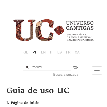
GL
PT
EN
IT
ES
FR
CA
Toggl
Busca avanzada
navig
Guia de uso UC
I. Página de início