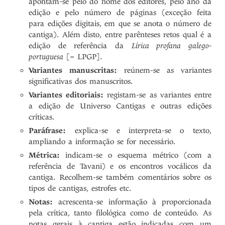
apontam-se pelo do nome dos editores, pelo ano da
edição e pelo número de páginas (exceção feita
para edições digitais, em que se anota o número de
cantiga). Além disto, entre parênteses retos qual é a
edição de referência da
Lírica profana galego-
portuguesa
[= LPGP].
Variantes manuscritas:
reúnem-se as variantes
significativas dos manuscritos.
Variantes editoriais:
registam-se as variantes entre
a edição de Universo Cantigas e outras edições
críticas.
Paráfrase:
explica-se e interpreta-se o texto,
ampliando a informação se for necessário.
Métrica:
indicam-se o esquema métrico (com a
referência de Tavani) e os encontros vocálicos da
cantiga. Recolhem-se também comentários sobre os
tipos de cantigas, estrofes etc.
Notas:
acrescenta-se informação à proporcionada
pela crítica, tanto filológica como de conteúdo. As
notas gerais à cantiga estão indicadas com um