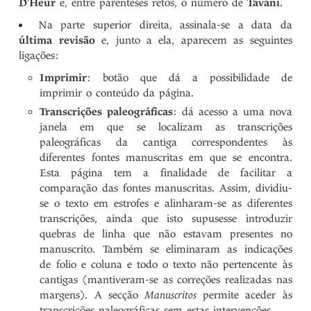
D’Heur
e, entre parênteses retos, o número de
Tavani
.
Na parte superior direita, assinala-se a data da
última revisão
e, junto a ela, aparecem as seguintes
ligações:
Imprimir
: botão que dá a possibilidade de
imprimir o conteúdo da página.
Transcrições paleográficas
: dá acesso a uma nova
janela em que se localizam as transcrições
paleográficas da cantiga correspondentes às
diferentes fontes manuscritas em que se encontra.
Esta página tem a finalidade de facilitar a
comparação das fontes manuscritas. Assim, dividiu-
se o texto em estrofes e alinharam-se as diferentes
transcrições, ainda que isto supusesse introduzir
quebras de linha que não estavam presentes no
manuscrito. Também se eliminaram as indicações
de folio e coluna e todo o texto não pertencente às
cantigas (mantiveram-se as correções realizadas nas
margens). A secção
Manuscritos
permite aceder às
transcrições paleográficas sem estas intervenções.