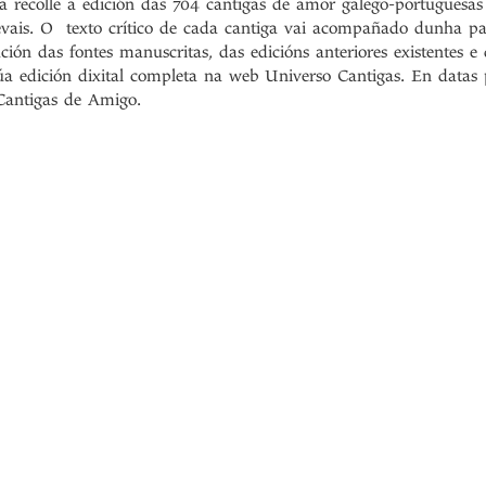
a recolle a edición das 704 cantigas de amor galego-portuguesas 
vais. O texto crítico de cada cantiga vai acompañado dunha par
ación das fontes manuscritas, das edicións anteriores existentes
úa edición dixital completa na web Universo Cantigas. En datas
Cantigas de Amigo.