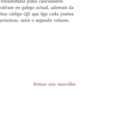
transmitidas polos cancioneiros
áfrase en galego actual, ademais da
 e dun código QR que liga cada poema
 próximas, sairá o segundo volume,
Retour aux nouvelles