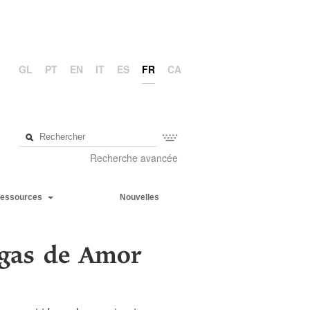
GL
PT
EN
IT
ES
FR
CA
Recherche avancée
essources
Nouvelles
igas de Amor