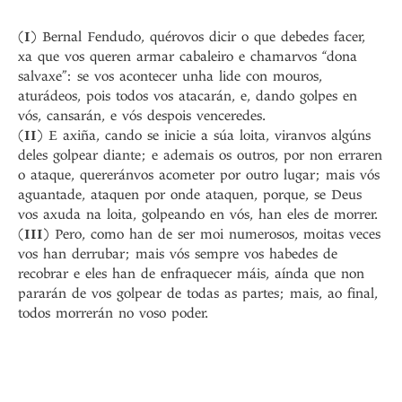
(
I
) Bernal Fendudo, quérovos dicir o que debedes facer,
xa que vos queren armar cabaleiro e chamarvos “dona
salvaxe”: se vos acontecer unha lide con mouros,
aturádeos, pois todos vos atacarán, e, dando golpes en
vós, cansarán, e vós despois venceredes.
(
II
) E axiña, cando se inicie a súa loita, viranvos algúns
deles golpear diante; e ademais os outros, por non erraren
o ataque, quereránvos acometer por outro lugar; mais vós
aguantade, ataquen por onde ataquen, porque, se Deus
vos axuda na loita, golpeando en vós, han eles de morrer.
(
III
) Pero, como han de ser moi numerosos, moitas veces
vos han derrubar; mais vós sempre vos habedes de
recobrar e eles han de enfraquecer máis, aínda que non
pararán de vos golpear de todas as partes; mais, ao final,
todos morrerán no voso poder.