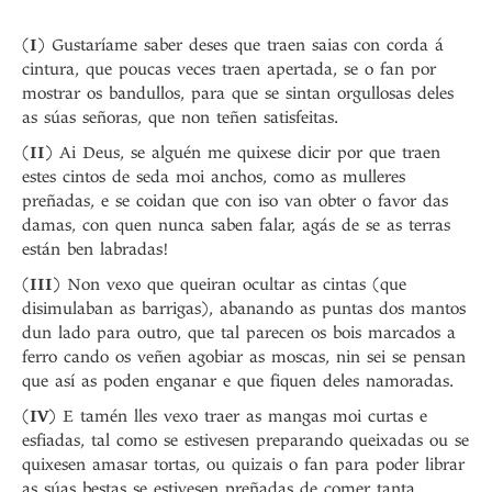
(
I
) Gustaríame saber deses que traen saias con corda á
cintura, que poucas veces traen apertada, se o fan por
mostrar os bandullos, para que se sintan orgullosas deles
as súas señoras, que non teñen satisfeitas.
(
II
) Ai Deus, se alguén me quixese dicir por que traen
estes cintos de seda moi anchos, como as mulleres
preñadas, e se coidan que con iso van obter o favor das
damas, con quen nunca saben falar, agás de se as terras
están ben labradas!
(
III
) Non vexo que queiran ocultar as cintas (que
disimulaban as barrigas), abanando as puntas dos mantos
dun lado para outro, que tal parecen os bois marcados a
ferro cando os veñen agobiar as moscas, nin sei se pensan
que así as poden enganar e que fiquen deles namoradas.
(
IV
) E tamén lles vexo traer as mangas moi curtas e
esfiadas, tal como se estivesen preparando queixadas ou se
quixesen amasar tortas, ou quizais o fan para poder librar
as súas bestas se estivesen preñadas de comer tanta